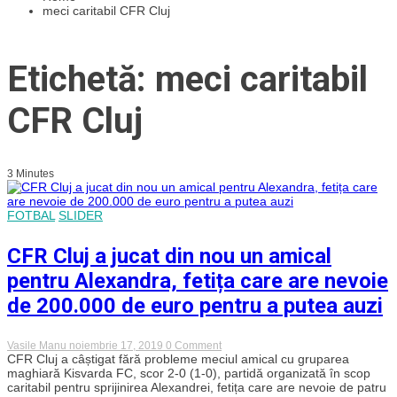
meci caritabil CFR Cluj
Etichetă: meci caritabil
CFR Cluj
3 Minutes
FOTBAL
SLIDER
CFR Cluj a jucat din nou un amical
pentru Alexandra, fetița care are nevoie
de 200.000 de euro pentru a putea auzi
on
Vasile Manu
noiembrie 17, 2019
0 Comment
CFR
CFR Cluj a câștigat fără probleme meciul amical cu gruparea
Cluj
maghiară Kisvarda FC, scor 2-0 (1-0), partidă organizată în scop
a
caritabil pentru sprijinirea Alexandrei, fetița care are nevoie de patru
jucat