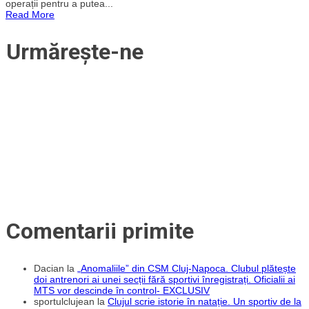
operații pentru a putea...
din
Read More
nou
un
amical
Urmărește-ne
pentru
Alexandra,
fetița
care
are
nevoie
de
200.000
de
euro
pentru
a
putea
auzi
Comentarii primite
Dacian
la
„Anomaliile” din CSM Cluj-Napoca. Clubul plătește
doi antrenori ai unei secții fără sportivi înregistrați. Oficialii ai
MTS vor descinde în control- EXCLUSIV
sportulclujean
la
Clujul scrie istorie în natație. Un sportiv de la