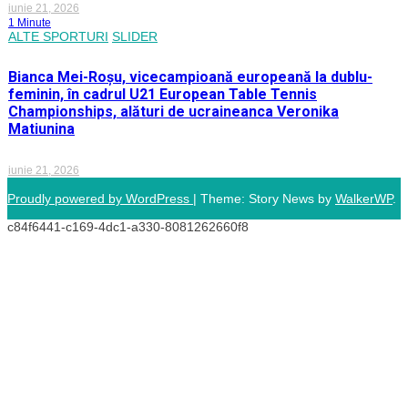
iunie 21, 2026
1 Minute
ALTE SPORTURI
SLIDER
Bianca Mei-Roșu, vicecampioană europeană la dublu-
feminin, în cadrul U21 European Table Tennis
Championships, alături de ucraineanca Veronika
Matiunina
iunie 21, 2026
Proudly powered by WordPress
|
Theme: Story News by
WalkerWP
.
c84f6441-c169-4dc1-a330-8081262660f8