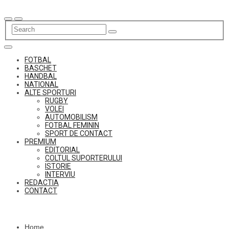
Skip
to
content
FOTBAL
BASCHET
HANDBAL
NATIONAL
ALTE SPORTURI
RUGBY
VOLEI
AUTOMOBILISM
FOTBAL FEMININ
SPORT DE CONTACT
PREMIUM
EDITORIAL
COLTUL SUPORTERULUI
ISTORIE
INTERVIU
REDACTIA
CONTACT
Home