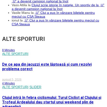
„U” a devenit campion național la înot
Vass Attila
la
Clujul scrie istorie în natație. Un sportiv de la „U”
a devenit campion național la înot
Vasile Manu
la
„U” Cluj a pus în vânzare biletele pentru
meciul cu CSA Steaua
ionut
la
„U” Cluj a pus în vânzare biletele pentru meciul cu
CSA Steaua
ALTE SPORTURI
8 Minutes
ALTE SPORTURI
De ce apa din jacuzzi este lăptoasă și cum rezolvi
problema corect
august 5, 2026
4 Minutes
ALTE SPORTURI
SLIDER
Clujul intră în febra ciclismului: Turul Ciclist al Clujului și
Trofeul Ardealului dau startul unui weekend plin de
adrenalină