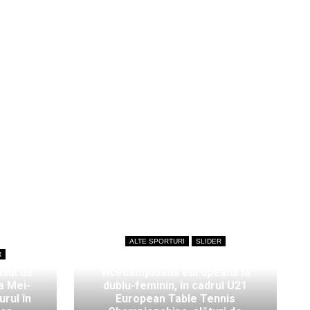
ALTE SPORTURI
SLIDER
R
Bianca Mei-Roșu,
isul de
vicecampioană europeană la
a Mei-
dublu-feminin, în cadrul U21
rul în
European Table Tennis