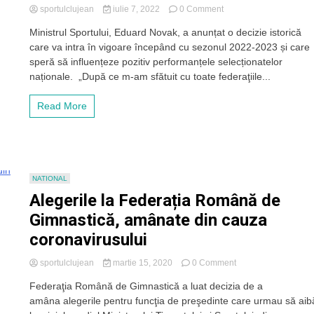
on
sportulclujean
iulie 7, 2022
0 Comment
Ministerul
Ministrul Sportului, Eduard Novak, a anunțat o decizie istorică
Sportului
care va intra în vigoare începând cu sezonul 2022-2023 și care
a
luat
speră să influențeze pozitiv performanțele selecționatelor
o
naționale. „După ce m-am sfătuit cu toate federaţiile...
decizie
istorică:
Read More
„40%
dintre
sportivii
care
intră
pe
NATIONAL
teren
Alegerile la Federația Română de
trebuie
să
Gimnastică, amânate din cauza
fie
coronavirusului
români”
on
sportulclujean
martie 15, 2020
0 Comment
Alegerile
Federaţia Română de Gimnastică a luat decizia de a
la
amâna alegerile pentru funcţia de preşedinte care urmau să aib
Federația
Română