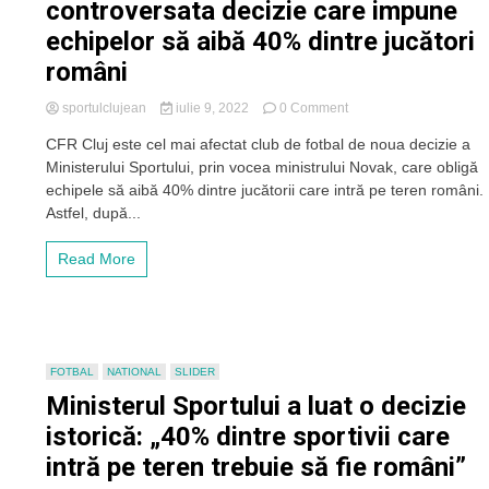
controversata decizie care impune
echipelor să aibă 40% dintre jucători
români
on
sportulclujean
iulie 9, 2022
0 Comment
Petrescu,
CFR Cluj este cel mai afectat club de fotbal de noua decizie a
atac
Ministerului Sportului, prin vocea ministrului Novak, care obligă
vehement
la
echipele să aibă 40% dintre jucătorii care intră pe teren români.
adresa
Astfel, după...
Ministerului
Sportului
Read More
după
controversata
decizie
care
impune
echipelor
FOTBAL
NATIONAL
SLIDER
să
Ministerul Sportului a luat o decizie
aibă
40%
istorică: „40% dintre sportivii care
dintre
intră pe teren trebuie să fie români”
jucători
români