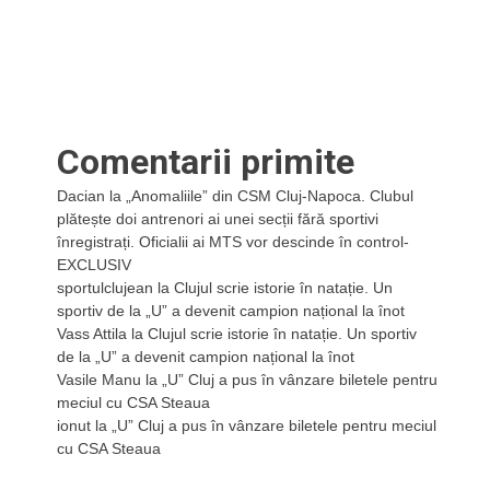
Comentarii primite
Dacian
la
„Anomaliile” din CSM Cluj-Napoca. Clubul
plătește doi antrenori ai unei secții fără sportivi
înregistrați. Oficialii ai MTS vor descinde în control-
EXCLUSIV
sportulclujean
la
Clujul scrie istorie în natație. Un
sportiv de la „U” a devenit campion național la înot
Vass Attila
la
Clujul scrie istorie în natație. Un sportiv
de la „U” a devenit campion național la înot
Vasile Manu
la
„U” Cluj a pus în vânzare biletele pentru
meciul cu CSA Steaua
ionut
la
„U” Cluj a pus în vânzare biletele pentru meciul
cu CSA Steaua