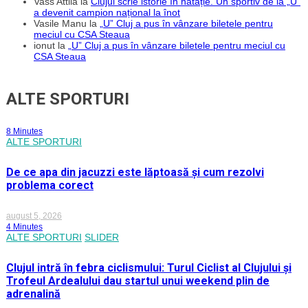
Vass Attila
la
Clujul scrie istorie în natație. Un sportiv de la „U”
a devenit campion național la înot
Vasile Manu
la
„U” Cluj a pus în vânzare biletele pentru
meciul cu CSA Steaua
ionut
la
„U” Cluj a pus în vânzare biletele pentru meciul cu
CSA Steaua
ALTE SPORTURI
8 Minutes
ALTE SPORTURI
De ce apa din jacuzzi este lăptoasă și cum rezolvi
problema corect
august 5, 2026
4 Minutes
ALTE SPORTURI
SLIDER
Clujul intră în febra ciclismului: Turul Ciclist al Clujului și
Trofeul Ardealului dau startul unui weekend plin de
adrenalină