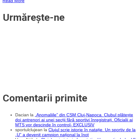
Read More
Cluj
a
obținut
Urmărește-ne
un
punct
important
cu
UTA
Arad
după
o
repriză
a
doua
controlată
în
totalitate
Comentarii primite
Dacian
la
„Anomaliile” din CSM Cluj-Napoca. Clubul plătește
doi antrenori ai unei secții fără sportivi înregistrați. Oficialii ai
MTS vor descinde în control- EXCLUSIV
sportulclujean
la
Clujul scrie istorie în natație. Un sportiv de la
„U” a devenit campion național la înot