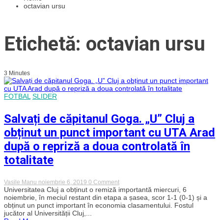
octavian ursu
Etichetă: octavian ursu
3 Minutes
FOTBAL
SLIDER
Salvați de căpitanul Goga. „U” Cluj a
obținut un punct important cu UTA Arad
după o repriză a doua controlată în
totalitate
on
Vasile Manu
noiembrie 6, 2019
0 Comment
Salvați
Universitatea Cluj a obținut o remiză importantă miercuri, 6
de
noiembrie, în meciul restant din etapa a șasea, scor 1-1 (0-1) și a
căpitanul
obținut un punct important în economia clasamentului. Fostul
Goga.
jucător al Universității Cluj,...
„U”