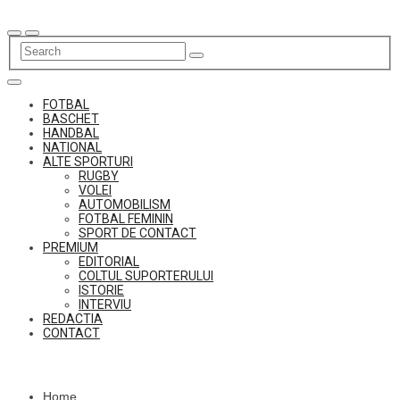
Skip
to
content
FOTBAL
BASCHET
HANDBAL
NATIONAL
ALTE SPORTURI
RUGBY
VOLEI
AUTOMOBILISM
FOTBAL FEMININ
SPORT DE CONTACT
PREMIUM
EDITORIAL
COLTUL SUPORTERULUI
ISTORIE
INTERVIU
REDACTIA
CONTACT
Home