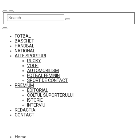
Skip
to
content
FOTBAL
BASCHET
HANDBAL
NATIONAL
ALTE SPORTURI
RUGBY
VOLEI
AUTOMOBILISM
FOTBAL FEMININ
SPORT DE CONTACT
PREMIUM
EDITORIAL
COLTUL SUPORTERULUI
ISTORIE
INTERVIU
REDACTIA
CONTACT
Home