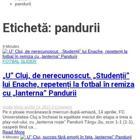
pandurii
Etichetă: pandurii
4 Minutes
FOTBAL
SLIDER
„U” Cluj, de nerecunoscut. „Studenții”
lui Enache, repetenți la fotbal în remiza
cu „lanterna” Pandurii
on
Vasile Manu
aprilie 14, 2021
0 Comment
„U”
Pe o ploaie mocănească miercuri după-amiază, 14 aprilie, FC
Cluj,
Universitatea Cluj a încheiat la egalitate meciul din etapa a treia a
de
play-out-ului, cu „lanterna roșie” Pandurii Târgu Jiu, scor 1-1 (1-1),
nerecunoscut.
oaspeții fiind ca...
„Studenții”
Read More
lui
4 Minutes
Enache,