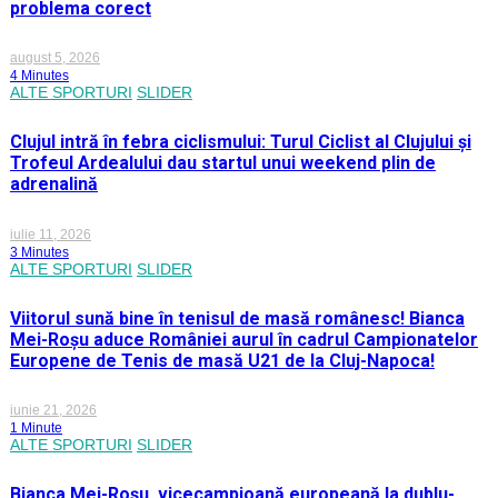
problema corect
august 5, 2026
4 Minutes
ALTE SPORTURI
SLIDER
Clujul intră în febra ciclismului: Turul Ciclist al Clujului și
Trofeul Ardealului dau startul unui weekend plin de
adrenalină
iulie 11, 2026
3 Minutes
ALTE SPORTURI
SLIDER
Viitorul sună bine în tenisul de masă românesc! Bianca
Mei-Roșu aduce României aurul în cadrul Campionatelor
Europene de Tenis de masă U21 de la Cluj-Napoca!
iunie 21, 2026
1 Minute
ALTE SPORTURI
SLIDER
Bianca Mei-Roșu, vicecampioană europeană la dublu-