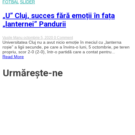
FOTBAL
SLIDER
repetenți
la
fotbal
„U” Cluj, succes fără emoții în fața
în
remiza
„lanternei” Pandurii
cu
„lanterna”
Pandurii
on
Vasile Manu
octombrie 5, 2020
0 Comment
„U”
Universitatea Cluj nu a avut nicio emoție în meciul cu „lanterna
Cluj,
roșie” a ligii secunde, pe care a învins-o luni, 5 octombrie, pe teren
succes
propriu, scor 2-0 (2-0), într-o partidă care a contat pentru...
fără
Read More
emoții
în
fața
Urmărește-ne
„lanternei”
Pandurii