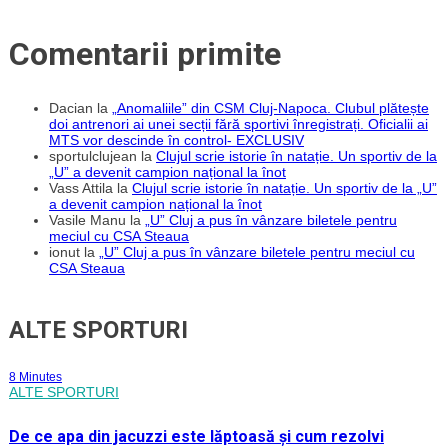
Comentarii primite
Dacian
la
„Anomaliile” din CSM Cluj-Napoca. Clubul plătește
doi antrenori ai unei secții fără sportivi înregistrați. Oficialii ai
MTS vor descinde în control- EXCLUSIV
sportulclujean
la
Clujul scrie istorie în natație. Un sportiv de la
„U” a devenit campion național la înot
Vass Attila
la
Clujul scrie istorie în natație. Un sportiv de la „U”
a devenit campion național la înot
Vasile Manu
la
„U” Cluj a pus în vânzare biletele pentru
meciul cu CSA Steaua
ionut
la
„U” Cluj a pus în vânzare biletele pentru meciul cu
CSA Steaua
ALTE SPORTURI
8 Minutes
ALTE SPORTURI
De ce apa din jacuzzi este lăptoasă și cum rezolvi