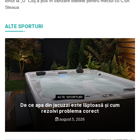
ionut
la
„U” Cluj a pus în vânzare biletele pentru meciul cu CSA
Steaua
ALTE SPORTURI
ALTE SPORTURI
De ce apa din jacuzzi este lăptoasă și cum
rezolvi problema corect
august 5, 2026