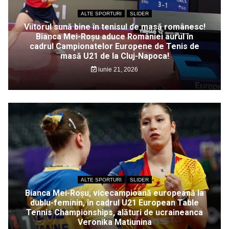
ALTE SPORTURI
SLIDER
Viitorul sună bine în tenisul de masă românesc!
Bianca Mei-Roșu aduce României aurul în
cadrul Campionatelor Europene de Tenis de
masă U21 de la Cluj-Napoca!
iunie 21, 2026
ALTE SPORTURI
SLIDER
Bianca Mei-Roșu, vicecampioană europeană la
dublu-feminin, în cadrul U21 European Table
Tennis Championships, alături de ucraineanca
Veronika Matiunina