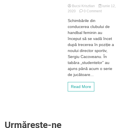
Bucsi Krisztian
iunie 12,
on
2020
0 Comment
ANALIZĂ:
Schimbările din
Suflu
conducerea clubului de
nou
pentru
handbal feminin au
Universitatea.
început să se vadă încet
Transferuri
după trecerea în poziție a
interesante
noului director sportiv,
reușite
Sergiu Cacoveanu. În
de
tabăra „studentelor” au
secția
de
ajuns până acum o serie
handbal
de jucătoare...
feminin
în
Read More
primele
săptămâni
după
terminarea
sezonului
2019/2020
Urmărește-ne