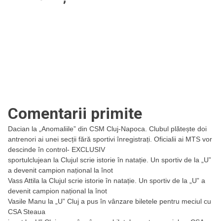
Comentarii primite
Dacian
la
„Anomaliile” din CSM Cluj-Napoca. Clubul plătește doi
antrenori ai unei secții fără sportivi înregistrați. Oficialii ai MTS vor
descinde în control- EXCLUSIV
sportulclujean
la
Clujul scrie istorie în natație. Un sportiv de la „U”
a devenit campion național la înot
Vass Attila
la
Clujul scrie istorie în natație. Un sportiv de la „U” a
devenit campion național la înot
Vasile Manu
la
„U” Cluj a pus în vânzare biletele pentru meciul cu
CSA Steaua