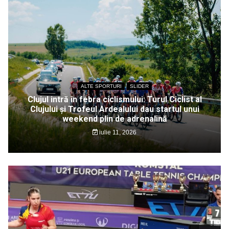
ALTE SPORTURI
SLIDER
Clujul intră în febra ciclismului: Turul Ciclist al
Clujului și Trofeul Ardealului dau startul unui
weekend plin de adrenalină
iulie 11, 2026