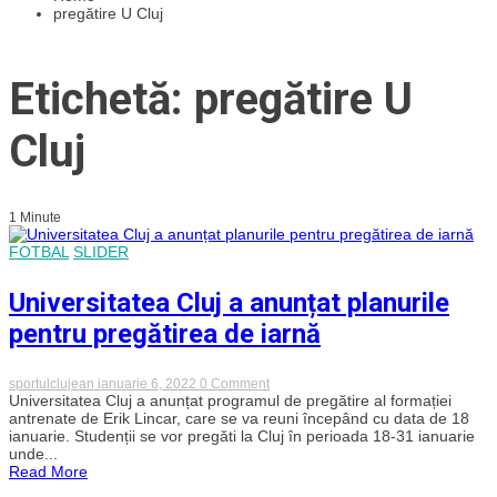
pregătire U Cluj
Etichetă: pregătire U
Cluj
1 Minute
FOTBAL
SLIDER
Universitatea Cluj a anunțat planurile
pentru pregătirea de iarnă
on
sportulclujean
ianuarie 6, 2022
0 Comment
Universitatea
Universitatea Cluj a anunțat programul de pregătire al formației
Cluj
antrenate de Erik Lincar, care se va reuni începând cu data de 18
a
ianuarie. Studenții se vor pregăti la Cluj în perioada 18-31 ianuarie
anunțat
unde...
planurile
Read More
pentru
pregătirea