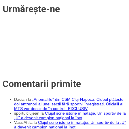
de
Urmărește-ne
iarnă
Comentarii primite
Dacian
la
„Anomaliile” din CSM Cluj-Napoca. Clubul plătește
doi antrenori ai unei secții fără sportivi înregistrați. Oficialii ai
MTS vor descinde în control- EXCLUSIV
sportulclujean
la
Clujul scrie istorie în natație. Un sportiv de la
„U” a devenit campion național la înot
Vass Attila
la
Clujul scrie istorie în natație. Un sportiv de la „U”
a devenit campion național la înot