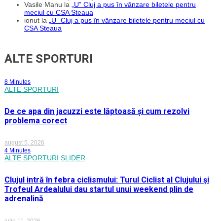
Vasile Manu
la
„U” Cluj a pus în vânzare biletele pentru
meciul cu CSA Steaua
ionut
la
„U” Cluj a pus în vânzare biletele pentru meciul cu
CSA Steaua
ALTE SPORTURI
8 Minutes
ALTE SPORTURI
De ce apa din jacuzzi este lăptoasă și cum rezolvi
problema corect
august 5, 2026
4 Minutes
ALTE SPORTURI
SLIDER
Clujul intră în febra ciclismului: Turul Ciclist al Clujului și
Trofeul Ardealului dau startul unui weekend plin de
adrenalină
iulie 11, 2026