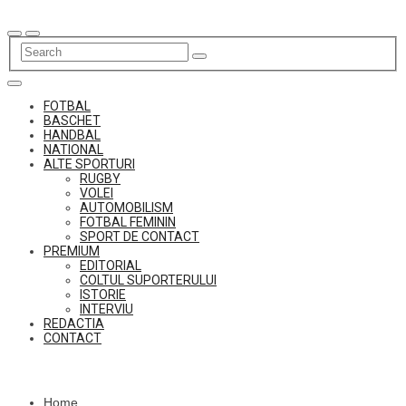
Skip
to
content
FOTBAL
BASCHET
HANDBAL
NATIONAL
ALTE SPORTURI
RUGBY
VOLEI
AUTOMOBILISM
FOTBAL FEMININ
SPORT DE CONTACT
PREMIUM
EDITORIAL
COLTUL SUPORTERULUI
ISTORIE
INTERVIU
REDACTIA
CONTACT
Home