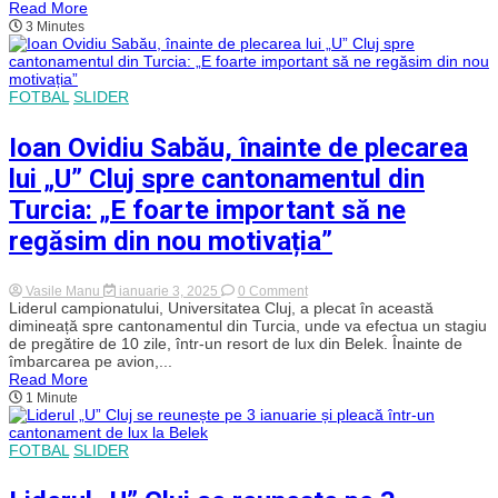
Read More
pregătirea
3 Minutes
pentru
noul
sezon
și
sună
FOTBAL
SLIDER
adunarea!
Amicale
tari
Ioan Ovidiu Sabău, înainte de plecarea
cu
echipe
lui „U” Cluj spre cantonamentul din
din
România,Turcia
Turcia: „E foarte important să ne
și
Grecia
regăsim din nou motivația”
on
Vasile Manu
ianuarie 3, 2025
0 Comment
Ioan
Liderul campionatului, Universitatea Cluj, a plecat în această
Ovidiu
dimineață spre cantonamentul din Turcia, unde va efectua un stagiu
Sabău,
de pregătire de 10 zile, într-un resort de lux din Belek. Înainte de
înainte
îmbarcarea pe avion,...
de
Read More
plecarea
1 Minute
lui
„U”
Cluj
spre
FOTBAL
SLIDER
cantonamentul
din
Turcia: