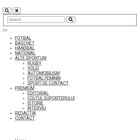
Skip
to
content
FOTBAL
BASCHET
HANDBAL
NATIONAL
ALTE SPORTURI
RUGBY
VOLEI
AUTOMOBILISM
FOTBAL FEMININ
SPORT DE CONTACT
PREMIUM
EDITORIAL
COLTUL SUPORTERULUI
ISTORIE
INTERVIU
REDACTIA
CONTACT