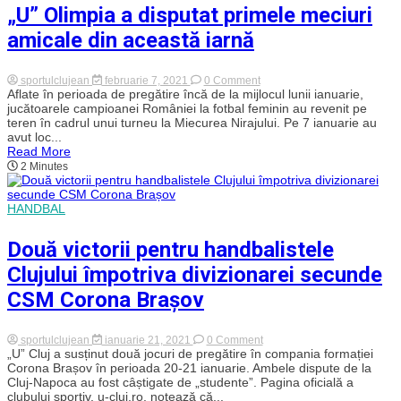
„U” Olimpia a disputat primele meciuri
amicale din această iarnă
on
sportulclujean
februarie 7, 2021
0 Comment
„U”
Aflate în perioada de pregătire încă de la mijlocul lunii ianuarie,
Olimpia
jucătoarele campioanei României la fotbal feminin au revenit pe
a
teren în cadrul unui turneu la Miecurea Nirajului. Pe 7 ianuarie au
disputat
avut loc...
primele
Read More
meciuri
2 Minutes
amicale
din
această
iarnă
HANDBAL
Două victorii pentru handbalistele
Clujului împotriva divizionarei secunde
CSM Corona Brașov
on
sportulclujean
ianuarie 21, 2021
0 Comment
Două
„U” Cluj a susținut două jocuri de pregătire în compania formației
victorii
Corona Brașov în perioada 20-21 ianuarie. Ambele dispute de la
pentru
Cluj-Napoca au fost câștigate de „studente”. Pagina oficială a
handbalistele
clubului sportiv, u-cluj.ro, notează că...