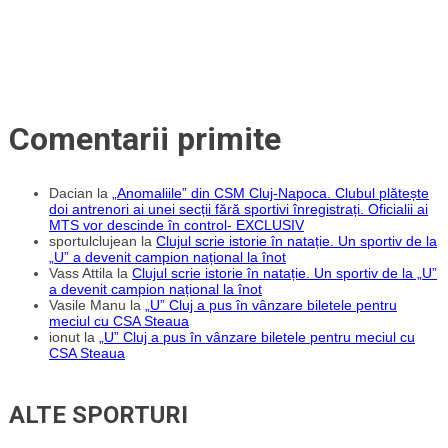
Comentarii primite
Dacian
la
„Anomaliile” din CSM Cluj-Napoca. Clubul plătește
doi antrenori ai unei secții fără sportivi înregistrați. Oficialii ai
MTS vor descinde în control- EXCLUSIV
sportulclujean
la
Clujul scrie istorie în natație. Un sportiv de la
„U” a devenit campion național la înot
Vass Attila
la
Clujul scrie istorie în natație. Un sportiv de la „U”
a devenit campion național la înot
Vasile Manu
la
„U” Cluj a pus în vânzare biletele pentru
meciul cu CSA Steaua
ionut
la
„U” Cluj a pus în vânzare biletele pentru meciul cu
CSA Steaua
ALTE SPORTURI