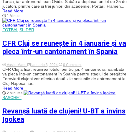
jucători
Turcia, iar antrenorul Ioan Ovidiu Sabău a deplasat un lot de 25 de
a
jucători, printre care și trei juniori din academie. Portari: Plamen...
dus
Read More
Sabău
1 Minute
în
cantonamentul
din
Antalya
FOTBAL
SLIDER
și
pe
CFR Cluj se reunește în 4 ianuarie și va
cine
a
pleca într-un cantonament în Spania
lăsat
acasă?
Programul
amicalelor
on
Vasile Manu
ianuarie 3, 2024
0 Comment
lui
CFR
CFR Cluj a fixat reunirea lotului pentru joi, 4 ianuarie, iar sâmbătă
„U”
Cluj
va pleca într-un cantonament în Spania pentru stagiul de pregătire.
Cluj
se
Feroviarii clujeni vor efectua două zile sesiunile de antrenament la
reunește
Cluj-Napoca, iar...
în
Read More
4
2 Minutes
ianuarie
BASCHET
și
va
pleca
Revanşă luată de clujeni! U-BT a învins
într-
un
Igokea
cantonament
în
Spania