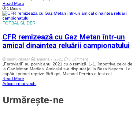
Clujului
Read More
împotriva
1 Minute
divizionarei
secunde
CSM
Corona
FOTBAL
SLIDER
Brașov
CFR remizează cu Gaz Metan într-un
amical dinaintea reluării campionatului
on
sportulclujean
ianuarie 7, 2021
0 Comment
CFR
„Feroviarii” au pornit anul 2021 cu o remiză, 1-1, împotriva celor de
remizează
la Gaz Metan Mediaș. Amicalul s-a disputat joi la Baza Napoca. La
cu
capătul primei reprize fără gol, Michael Pereira a fost cel...
Gaz
Read More
Metan
Navigare
Articole mai vechi
într-
un
amical
în
Urmărește-ne
dinaintea
reluării
articole
campionatului