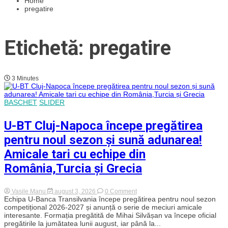
Home
pregatire
Etichetă: pregatire
3 Minutes
BASCHET
SLIDER
U-BT Cluj-Napoca începe pregătirea
pentru noul sezon și sună adunarea!
Amicale tari cu echipe din
România,Turcia și Grecia
on
Vasile Manu
august 3, 2026
0 Comment
U-
Echipa U-Banca Transilvania începe pregătirea pentru noul sezon
BT
competițional 2026-2027 și anunță o serie de meciuri amicale
Cluj-
interesante. Formația pregătită de Mihai Silvășan va începe oficial
Napoca
pregătirile la jumătatea lunii august, iar până la...
începe