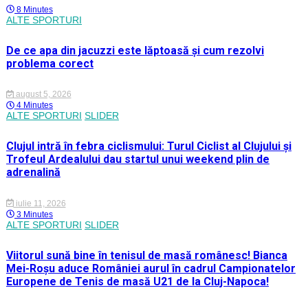
8 Minutes
ALTE SPORTURI
De ce apa din jacuzzi este lăptoasă și cum rezolvi
problema corect
august 5, 2026
4 Minutes
ALTE SPORTURI
SLIDER
Clujul intră în febra ciclismului: Turul Ciclist al Clujului și
Trofeul Ardealului dau startul unui weekend plin de
adrenalină
iulie 11, 2026
3 Minutes
ALTE SPORTURI
SLIDER
Viitorul sună bine în tenisul de masă românesc! Bianca
Mei-Roșu aduce României aurul în cadrul Campionatelor
Europene de Tenis de masă U21 de la Cluj-Napoca!