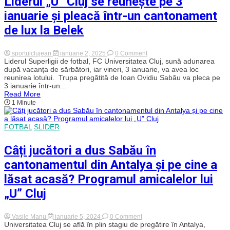
Liderul „U” Cluj se reunește pe 3
„E
foarte
ianuarie și pleacă într-un cantonament
important
să
de lux la Belek
ne
regăsim
din
on
sportulclujean
ianuarie 2, 2025
0 Comment
nou
Liderul
Liderul Superligii de fotbal, FC Universitatea Cluj, sună adunarea
motivația”
„U”
după vacanța de sărbători, iar vineri, 3 ianuarie, va avea loc
Cluj
reunirea lotului. Trupa pregătită de Ioan Ovidiu Sabău va pleca pe
se
3 ianuarie într-un...
reunește
Read More
pe
1 Minute
3
ianuarie
și
pleacă
FOTBAL
SLIDER
într-
un
cantonament
Câți jucători a dus Sabău în
de
lux
cantonamentul din Antalya și pe cine a
la
Belek
lăsat acasă? Programul amicalelor lui
„U” Cluj
on
Vasile Manu
ianuarie 5, 2024
0 Comment
Câți
Universitatea Cluj se află în plin stagiu de pregătire în Antalya,