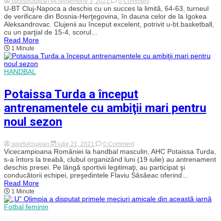
on
sportulclujean
septembrie 3, 2021
0 Comment
Revanşă
U-BT Cluj-Napoca a deschis cu un succes la limită, 64-63, turneul
luată
de verificare din Bosnia-Herţegovina, în dauna celor de la Igokea
de
Aleksandrovac. Clujenii au început excelent, potrivit u-bt.basketball,
clujeni!
cu un parţial de 15-4, scorul...
U-
Read More
BT
1 Minute
a
învins
Igokea
HANDBAL
Potaissa Turda a început
antrenamentele cu ambiţii mari pentru
noul sezon
on
sportulclujean
iulie 21, 2021
0 Comment
Potaissa
Vicecampioana României la handbal masculin, AHC Potaissa Turda,
Turda
s-a întors la treabă, clubul organizând luni (19 iulie) au antrenament
a
deschis presei. Pe lângă sportivii legitimaţi, au participat şi
început
conducătorii echipei, preşedintele Flaviu Sâsâeac oferind...
antrenamentele
Read More
cu
1 Minute
ambiţii
mari
pentru
Fotbal feminin
noul
sezon