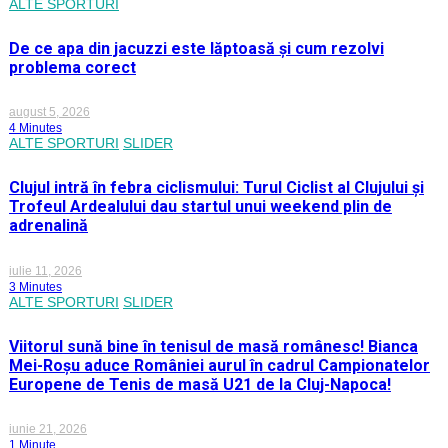
ALTE SPORTURI
De ce apa din jacuzzi este lăptoasă și cum rezolvi
problema corect
august 5, 2026
4 Minutes
ALTE SPORTURI
SLIDER
Clujul intră în febra ciclismului: Turul Ciclist al Clujului și
Trofeul Ardealului dau startul unui weekend plin de
adrenalină
iulie 11, 2026
3 Minutes
ALTE SPORTURI
SLIDER
Viitorul sună bine în tenisul de masă românesc! Bianca
Mei-Roșu aduce României aurul în cadrul Campionatelor
Europene de Tenis de masă U21 de la Cluj-Napoca!
iunie 21, 2026
1 Minute