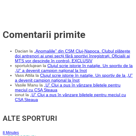
Comentarii primite
Dacian
la
„Anomaliile” din CSM Cluj-Napoca. Clubul plătește
doi antrenori ai unei secții fără sportivi înregistrați. Oficialii ai
MTS vor descinde în control- EXCLUSIV
sportulclujean
la
Clujul scrie istorie în natație. Un sportiv de la
„U” a devenit campion național la înot
Vass Attila
la
Clujul scrie istorie în natație. Un sportiv de la „U”
a devenit campion național la înot
Vasile Manu
la
„U” Cluj a pus în vânzare biletele pentru
meciul cu CSA Steaua
ionut
la
„U” Cluj a pus în vânzare biletele pentru meciul cu
CSA Steaua
ALTE SPORTURI
8 Minutes