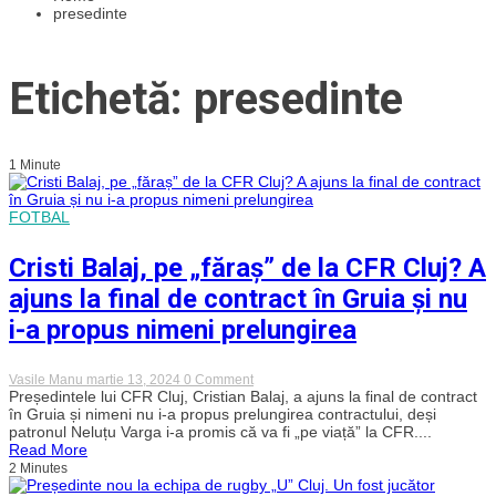
presedinte
Etichetă: presedinte
1 Minute
FOTBAL
Cristi Balaj, pe „făraș” de la CFR Cluj? A
ajuns la final de contract în Gruia și nu
i-a propus nimeni prelungirea
on
Vasile Manu
martie 13, 2024
0 Comment
Cristi
Președintele lui CFR Cluj, Cristian Balaj, a ajuns la final de contract
Balaj,
în Gruia și nimeni nu i-a propus prelungirea contractului, deși
pe
patronul Neluțu Varga i-a promis că va fi „pe viață” la CFR....
„făraș”
Read More
de
2 Minutes
la
CFR