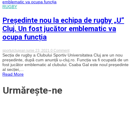
Cluj?
A
RUGBY
ajuns
la
Președinte nou la echipa de rugby „U”
final
de
Cluj. Un fost jucător emblematic va
contract
în
ocupa funcția
Gruia
și
nu
i-
on
sportulclujean
iunie 23, 2021
0 Comment
a
Președinte
Secția de rugby a Clubului Sportiv Universitatea Cluj are un nou
propus
nou
președinte, după cum anunță u-cluj.ro. Funcția va fi ocupată de un
nimeni
la
fost jucător emblematic al clubului. Csaba Gal este noul președinte
prelungirea
echipa
al secției,...
de
Read More
rugby
„U”
Cluj.
Urmărește-ne
Un
fost
jucător
emblematic
va
ocupa
funcția