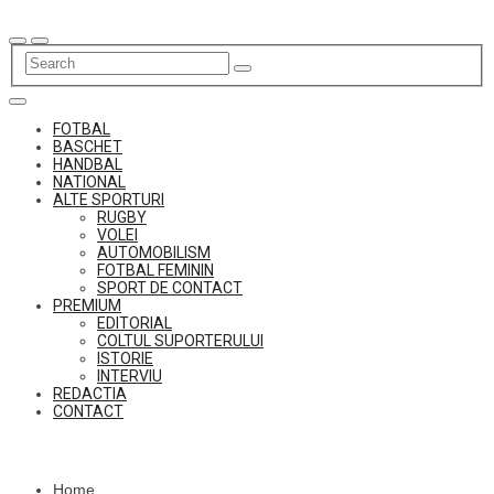
Skip
to
content
FOTBAL
BASCHET
HANDBAL
NATIONAL
ALTE SPORTURI
RUGBY
VOLEI
AUTOMOBILISM
FOTBAL FEMININ
SPORT DE CONTACT
PREMIUM
EDITORIAL
COLTUL SUPORTERULUI
ISTORIE
INTERVIU
REDACTIA
CONTACT
Home