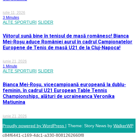
iulie 11, 2026
3 Minutes
ALTE SPORTURI
SLIDER
Viitorul sună bine în tenisul de masă românesc! Bianca
Mei-Roșu aduce României aurul în cadrul Campionatelor
Europene de Tenis de masă U21 de la Cluj-Napoca!
iunie 21, 2026
1 Minute
ALTE SPORTURI
SLIDER
Bianca Mei-Roșu, vicecampioană europeană la dublu-
feminin, în cadrul U21 European Table Tennis
Championships, alături de ucraineanca Veronika
Matiunina
iunie 21, 2026
Proudly powered by WordPress
|
Theme: Story News by
WalkerWP
.
c84f6441-c169-4dc1-a330-8081262660f8