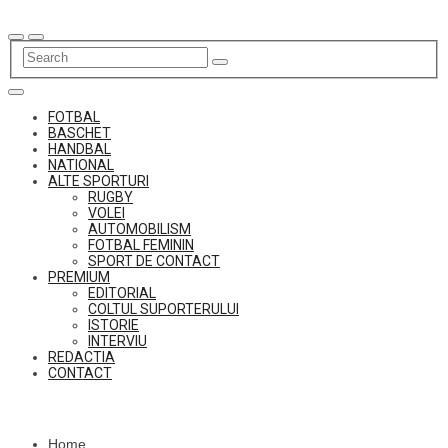
Skip
to
content
FOTBAL
BASCHET
HANDBAL
NATIONAL
ALTE SPORTURI
RUGBY
VOLEI
AUTOMOBILISM
FOTBAL FEMININ
SPORT DE CONTACT
PREMIUM
EDITORIAL
COLTUL SUPORTERULUI
ISTORIE
INTERVIU
REDACTIA
CONTACT
Home