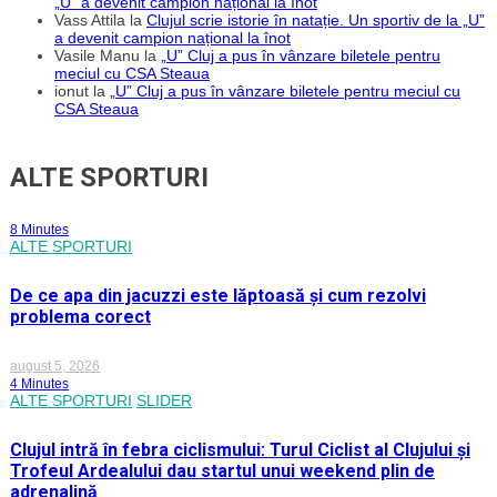
„U” a devenit campion național la înot
Vass Attila
la
Clujul scrie istorie în natație. Un sportiv de la „U”
a devenit campion național la înot
Vasile Manu
la
„U” Cluj a pus în vânzare biletele pentru
meciul cu CSA Steaua
ionut
la
„U” Cluj a pus în vânzare biletele pentru meciul cu
CSA Steaua
ALTE SPORTURI
8 Minutes
ALTE SPORTURI
De ce apa din jacuzzi este lăptoasă și cum rezolvi
problema corect
august 5, 2026
4 Minutes
ALTE SPORTURI
SLIDER
Clujul intră în febra ciclismului: Turul Ciclist al Clujului și
Trofeul Ardealului dau startul unui weekend plin de
adrenalină