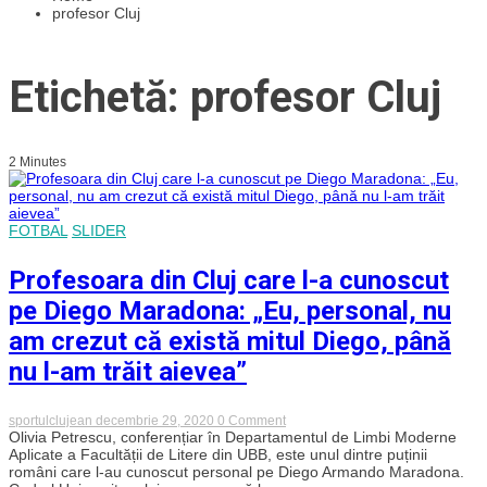
profesor Cluj
Etichetă: profesor Cluj
2 Minutes
FOTBAL
SLIDER
Profesoara din Cluj care l-a cunoscut
pe Diego Maradona: „Eu, personal, nu
am crezut că există mitul Diego, până
nu l-am trăit aievea”
on
sportulclujean
decembrie 29, 2020
0 Comment
Profesoara
Olivia Petrescu, conferențiar în Departamentul de Limbi Moderne
din
Aplicate a Facultății de Litere din UBB, este unul dintre puținii
Cluj
români care l-au cunoscut personal pe Diego Armando Maradona.
care