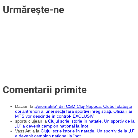
din
Urmărește-ne
Liga
1.
Când
se
joacă
CFR
–
FCSB
Comentarii primite
Dacian
la
„Anomaliile” din CSM Cluj-Napoca. Clubul plătește
doi antrenori ai unei secții fără sportivi înregistrați. Oficialii ai
MTS vor descinde în control- EXCLUSIV
sportulclujean
la
Clujul scrie istorie în natație. Un sportiv de la
„U” a devenit campion național la înot
Vass Attila
la
Clujul scrie istorie în natație. Un sportiv de la „U”
a devenit campion național la înot