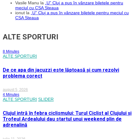
Vasile Manu
la
„U” Cluj a pus în vânzare biletele pentru
meciul cu CSA Steaua
ionut
la
„U” Cluj a pus în vânzare biletele pentru meciul cu
CSA Steaua
ALTE SPORTURI
8 Minutes
ALTE SPORTURI
De ce apa din jacuzzi este lăptoasă și cum rezolvi
problema corect
august 5, 2026
4 Minutes
ALTE SPORTURI
SLIDER
Clujul intră în febra ciclismului: Turul Ciclist al Clujului și
Trofeul Ardealului dau startul unui weekend plin de
adrenalină
iulie 11, 2026