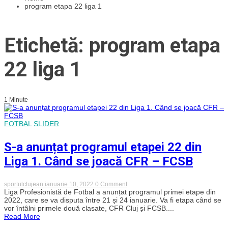
program etapa 22 liga 1
Etichetă: program etapa
22 liga 1
1 Minute
FOTBAL
SLIDER
S-a anunțat programul etapei 22 din
Liga 1. Când se joacă CFR – FCSB
on
sportulclujean
ianuarie 10, 2022
0 Comment
S-
Liga Profesionistă de Fotbal a anunțat programul primei etape din
a
2022, care se va disputa între 21 și 24 ianuarie. Va fi etapa când se
anunțat
vor întâlni primele două clasate, CFR Cluj și FCSB....
programul
Read More
etapei
22