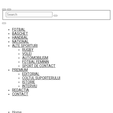
Skip
to
content
FOTBAL
BASCHET
HANDBAL
NATIONAL
ALTE SPORTURI
RUGBY
VOLEI
AUTOMOBILISM
FOTBAL FEMININ
SPORT DE CONTACT
PREMIUM
EDITORIAL
COLTUL SUPORTERULUI
ISTORIE
INTERVIU
REDACTIA
CONTACT
Home