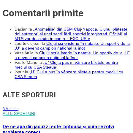
Comentarii primite
Dacian
la
„Anomaliile” din CSM Cluj-Napoca. Clubul plătește
doi antrenori ai unei secții fără sportivi înregistrați. Oficialii ai
MTS vor descinde în control- EXCLUSIV
sportulclujean
la
Clujul scrie istorie în natație. Un sportiv de la
„U” a devenit campion național la înot
Vass Attila
la
Clujul scrie istorie în natație. Un sportiv de la „U”
a devenit campion național la înot
Vasile Manu
la
„U” Cluj a pus în vânzare biletele pentru
meciul cu CSA Steaua
ionut
la
„U” Cluj a pus în vânzare biletele pentru meciul cu
CSA Steaua
ALTE SPORTURI
8 Minutes
ALTE SPORTURI
De ce apa din jacuzzi este lăptoasă și cum rezolvi
problema corect