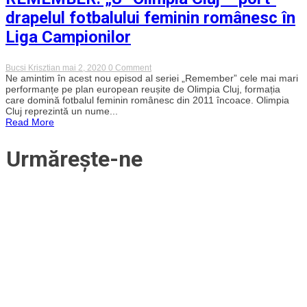
la
pariuri
drapelul fotbalului feminin românesc în
Liga Campionilor
on
Bucsi Krisztian
mai 2, 2020
0 Comment
REMEMBER:
Ne amintim în acest nou episod al seriei „Remember” cele mai mari
„U”
performanțe pe plan european reușite de Olimpia Cluj, formația
Olimpia
care domină fotbalul feminin românesc din 2011 încoace. Olimpia
Cluj
Cluj reprezintă un nume...
–
Read More
port-
drapelul
fotbalului
Urmărește-ne
feminin
românesc
în
Liga
Campionilor