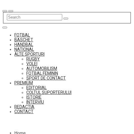
Skip
to
content
FOTBAL
BASCHET
HANDBAL
NATIONAL
ALTE SPORTURI
RUGBY
VOLEI
AUTOMOBILISM
FOTBAL FEMININ
SPORT DE CONTACT
PREMIUM
EDITORIAL
COLTUL SUPORTERULUI
ISTORIE
INTERVIU
REDACTIA
CONTACT
Home