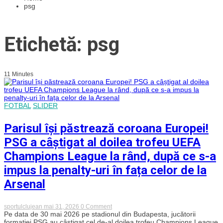
psg
Etichetă: psg
11 Minutes
FOTBAL
SLIDER
Parisul își păstrează coroana Europei!
PSG a câștigat al doilea trofeu UEFA
Champions League la rând, după ce s-a
impus la penalty-uri în fața celor de la
Arsenal
on
sportulclujean
mai 31, 2026
0 Comment
Parisul
Pe data de 30 mai 2026 pe stadionul din Budapesta, jucătorii
își
formației PSG au câștigat cel de-al doilea trofeu Champions League