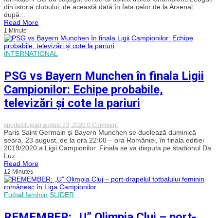
păstrează
din istoria clubului, de această dată în fața celor de la Arsenal,
coroana
după...
Europei!
Read More
PSG
1 Minute
a
câștigat
al
doilea
INTERNATIONAL
trofeu
UEFA
Champions
PSG vs Bayern Munchen în finala Ligii
League
la
Campionilor: Echipe probabile,
rând,
după
televizări și cote la pariuri
ce
s-
a
on
sportulclujean
august 23, 2020
0 Comment
impus
PSG
Paris Saint Germain și Bayern Munchen se duelează duminică
la
vs
seara, 23 august, de la ora 22:00 – ora României, în finala editiei
penalty-
Bayern
uri
2019/2020 a Ligii Campionilor. Finala se va disputa pe stadionul Da
Munchen
în
Luz...
în
fața
Read More
finala
celor
12 Minutes
Ligii
de
Campionilor:
la
Echipe
Arsenal
probabile,
Fotbal feminin
SLIDER
televizări
și
cote
REMEMBER: „U” Olimpia Cluj – port-