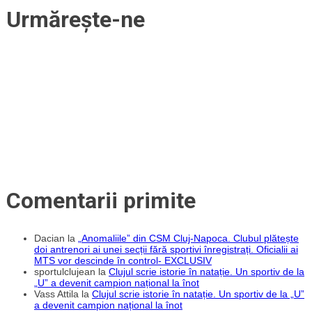
la
Urmărește-ne
naționala
Republicii
Moldova
Comentarii primite
Dacian
la
„Anomaliile” din CSM Cluj-Napoca. Clubul plătește
doi antrenori ai unei secții fără sportivi înregistrați. Oficialii ai
MTS vor descinde în control- EXCLUSIV
sportulclujean
la
Clujul scrie istorie în natație. Un sportiv de la
„U” a devenit campion național la înot
Vass Attila
la
Clujul scrie istorie în natație. Un sportiv de la „U”
a devenit campion național la înot