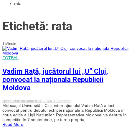
rata
Etichetă: rata
1 Minute
FOTBAL
Vadim Rață, jucătorul lui „U” Cluj,
convocat la naționala Republicii
Moldova
on
sportulclujean
august 22, 2024
0 Comment
Vadim
Mijlocașul Universității Cluj, internaționalul Vadim Rață a fost
Rață,
convocat pentru debutul echipei naționale a Republicii Moldova în
jucătorul
noua ediție a Ligii Națiunilor. Reprezentativa Moldovei va debuta în
lui
competiție în 7 septembrie, pe teren propriu,...
„U”
Read More
Cluj,
convocat