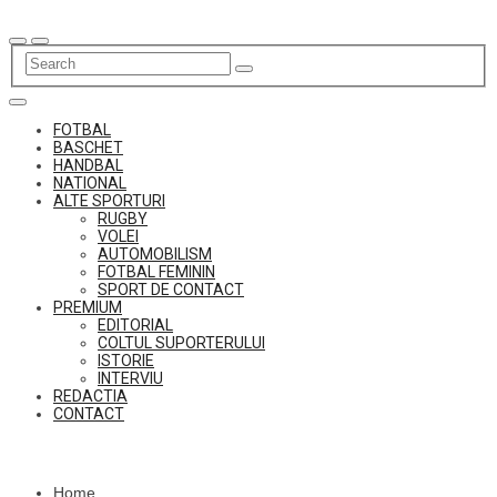
Skip
to
content
FOTBAL
BASCHET
HANDBAL
NATIONAL
ALTE SPORTURI
RUGBY
VOLEI
AUTOMOBILISM
FOTBAL FEMININ
SPORT DE CONTACT
PREMIUM
EDITORIAL
COLTUL SUPORTERULUI
ISTORIE
INTERVIU
REDACTIA
CONTACT
Home