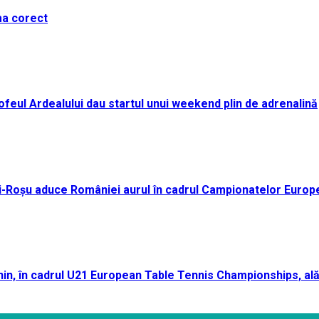
ma corect
i Trofeul Ardealului dau startul unui weekend plin de adrenalină
ei-Roșu aduce României aurul în cadrul Campionatelor Europ
n, în cadrul U21 European Table Tennis Championships, ală