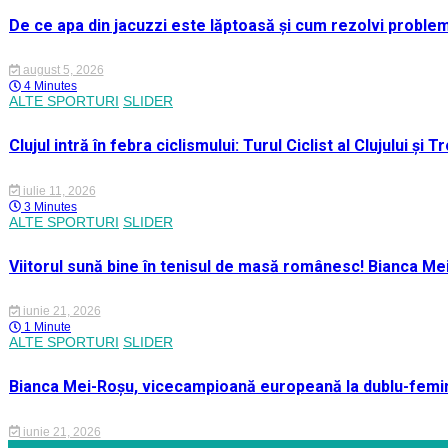
De ce apa din jacuzzi este lăptoasă și cum rezolvi proble
august 5, 2026
4 Minutes
ALTE SPORTURI
SLIDER
Clujul intră în febra ciclismului: Turul Ciclist al Clujului ș
iulie 11, 2026
3 Minutes
ALTE SPORTURI
SLIDER
Viitorul sună bine în tenisul de masă românesc! Bianca M
iunie 21, 2026
1 Minute
ALTE SPORTURI
SLIDER
Bianca Mei-Roșu, vicecampioană europeană la dublu-femini
iunie 21, 2026