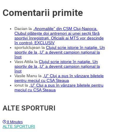
pluș
pentru
copiii
Comentarii primite
refugiaților
Dacian
la
„Anomaliile” din CSM Cluj-Napoca.
Clubul plătește doi antrenori ai unei secții fără
sportivi înregistrați. Oficialii ai MTS vor descinde
în control- EXCLUSIV
sportulclujean
la
Clujul scrie istorie în natație. Un
sportiv de la „U” a devenit campion național la
înot
Vass Attila
la
Clujul scrie istorie în natație. Un
sportiv de la „U” a devenit campion național la
înot
Vasile Manu
la
„U” Cluj a pus în vânzare biletele
pentru meciul cu CSA Steaua
ionut
la
„U” Cluj a pus în vânzare biletele pentru
meciul cu CSA Steaua
ALTE SPORTURI
8 Minutes
ALTE SPORTURI