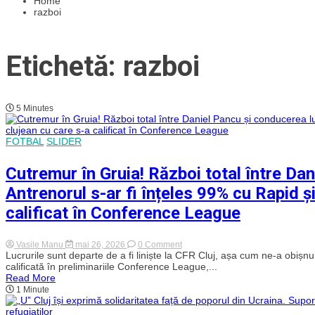
Home
razboi
Etichetă: razboi
5 Minutes
FOTBAL
SLIDER
Cutremur în Gruia! Război total între Dan
Antrenorul s-ar fi înțeles 99% cu Rapid ș
calificat în Conference League
on
Vasile Manu
mai 26, 2026
0 Comment
Cutremur
Lucrurile sunt departe de a fi liniște la CFR Cluj, așa cum ne-a obișnuit 
în
calificată în preliminariile Conference League,...
Gruia!
Read More
Război
1 Minute
total
între
Daniel