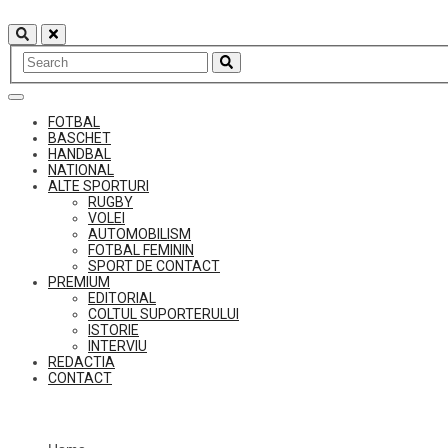
Skip
to
content
FOTBAL
BASCHET
HANDBAL
NATIONAL
ALTE SPORTURI
RUGBY
VOLEI
AUTOMOBILISM
FOTBAL FEMININ
SPORT DE CONTACT
PREMIUM
EDITORIAL
COLTUL SUPORTERULUI
ISTORIE
INTERVIU
REDACTIA
CONTACT