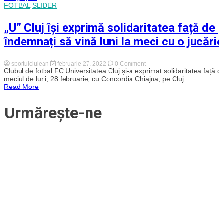
FOTBAL
SLIDER
Pancu
și
conducerea
„U” Cluj își exprimă solidaritatea față de
lui
CFR
îndemnați să vină luni la meci cu o jucărie
Cluj!
Antrenorul
s-
ar
on
sportulclujean
februarie 27, 2022
0 Comment
fi
„U”
Clubul de fotbal FC Universitatea Cluj și-a exprimat solidaritatea faț
înțeles
Cluj
meciul de luni, 28 februarie, cu Concordia Chiajna, pe Cluj...
99%
își
Read More
cu
exprimă
Rapid
solidaritatea
și
față
Urmărește-ne
părăsește
de
clubul
poporul
clujean
din
cu
Ucraina.
care
Suporterii
s-
sunt
a
îndemnați
calificat
să
în
vină
Conference
luni
League
la
meci
cu
o
jucărie
de