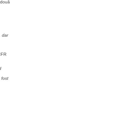
e două
, dar
 CFR
d
 fost