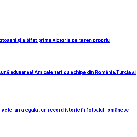
toșani și a bifat prima victorie pe teren propriu
ună adunarea! Amicale tari cu echipe din România,Turcia și
rul veteran a egalat un record istoric în fotbalul românesc