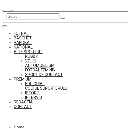
Skip
to
content
FOTBAL
BASCHET
HANDBAL
NATIONAL
ALTE SPORTURI
RUGBY
VOLEI
AUTOMOBILISM
FOTBAL FEMININ
SPORT DE CONTACT
PREMIUM
EDITORIAL
COLTUL SUPORTERULUI
ISTORIE
INTERVIU
REDACTIA
CONTACT
Home