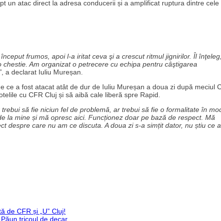
rept un atac direct la adresa conducerii și a amplificat ruptura dintre cel
început frumos, apoi l-a iritat ceva şi a crescut ritmul jignirilor. Îl înţeleg
st o chestie. Am organizat o petrecere cu echipa pentru câştigarea
”
, a declarat Iuliu Mureșan.
 de ce a fost atacat atât de dur de Iuliu Mureșan a doua zi după meciul
telile cu CFR Cluj și să aibă cale liberă spre Rapid.
r trebui să fie niciun fel de problemă, ar trebui să fie o formalitate în mo
 de la mine și mă opresc aici. Funcționez doar pe bază de respect. Mă
ct despre care nu am ce discuta. A doua zi s-a simțit dator, nu știu ce a
tă de CFR și „U” Cluj!
 Păun tricoul de decar