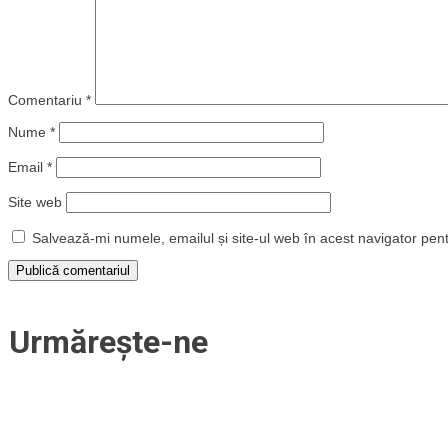
Comentariu
*
Nume
*
Email
*
Site web
Salvează-mi numele, emailul și site-ul web în acest navigator pen
Urmărește-ne