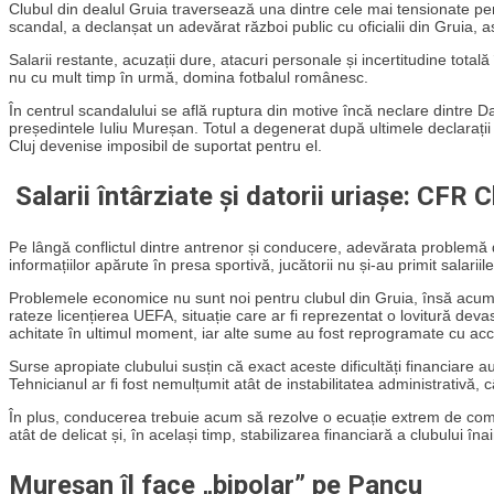
Clubul din dealul Gruia traversează una dintre cele mai tensionate per
scandal, a declanșat un adevărat război public cu oficialii din Gruia, 
Salarii restante, acuzații dure, atacuri personale și incertitudine totală
nu cu mult timp în urmă, domina fotbalul românesc.
În centrul scandalului se află ruptura din motive încă neclare dintre 
președintele Iuliu Mureșan. Totul a degenerat după ultimele declarații
Cluj devenise imposibil de suportat pentru el.
Salarii întârziate și datorii uriașe: CFR 
Pe lângă conflictul dintre antrenor și conducere, adevărata problemă de
informațiilor apărute în presa sportivă, jucătorii nu și-au primit salariil
Problemele economice nu sunt noi pentru clubul din Gruia, însă acum a
rateze licențierea UEFA, situație care ar fi reprezentat o lovitură deva
achitate în ultimul moment, iar alte sume au fost reprogramate cu accep
Surse apropiate clubului susțin că exact aceste dificultăți financiare a
Tehnicianul ar fi fost nemulțumit atât de instabilitatea administrativă, c
În plus, conducerea trebuie acum să rezolve o ecuație extrem de com
atât de delicat și, în același timp, stabilizarea financiară a clubului îna
Mureșan îl face „bipolar” pe Pancu