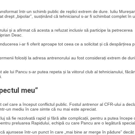
transformat într-un schimb public de replici extrem de dure. Iuliu Mureșa
at drept „bipolar”, susținând că tehnicianul s-ar fi schimbat complet în u
lui și a afirmat că acesta a refuzat inclusiv să participe la petrecerea
Ciprian Deac.
ducerea i-ar fi oferit aproape tot ceea ce a solicitat și că despărțirea 
termenii folosiți la adresa antrenorului au fost considerați extrem de duri
le lui Pancu s-ar putea repeta și la viitorul club al tehnicianului, făcâ
i.
spectul meu”
 cel care a început conflictul public. Fostul antrenor al CFR-ului a decl
ntr-un mediu în care simte că nu mai este apreciat.
j să fie rezolvată rapid și fără alte complicații, pentru a putea începe 
 pentru preluarea Rapidului, echipă cu care Pancu are o legătură specia
i că ajunsese într-un punct în care „mai bine ar merge în pădure” decât