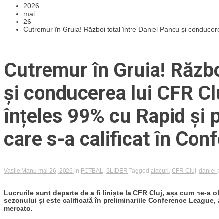
2026
mai
26
Cutremur în Gruia! Război total între Daniel Pancu și conducere
Cutremur în Gruia! Războ
și conducerea lui CFR Clu
înțeles 99% cu Rapid și 
care s-a calificat în Co
Vasile Manu
mai 26, 2026
in
FOTBAL
,
SLIDER
Tagged
atacuri
,
CFR Cluj
,
daniel
Lucrurile sunt departe de a fi liniște la CFR Cluj, așa cum ne-a ob
sezonului și este calificată în preliminariile Conference League, 
mercato.