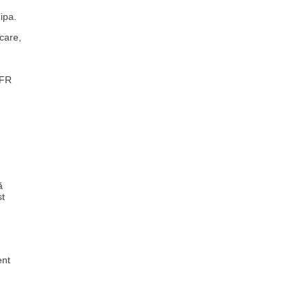
ipa.
 care,
CFR
ă
st
ent