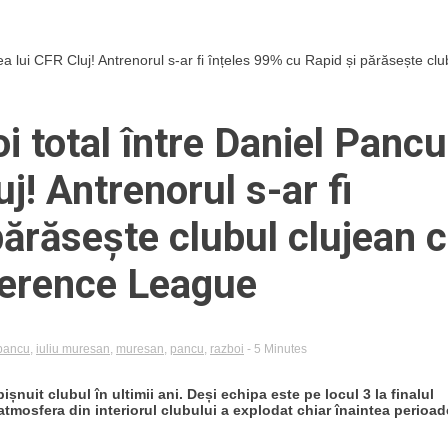
a lui CFR Cluj! Antrenorul s-ar fi înțeles 99% cu Rapid și părăsește clu
i total între Daniel Pancu
j! Antrenorul s-ar fi
părăsește clubul clujean 
nference League
 pancu
,
iuliu muresan
,
muresan
,
pancu
,
razboi
- 5 Minutes
ișnuit clubul în ultimii ani. Deși echipa este pe locul 3 la finalul
atmosfera din interiorul clubului a explodat chiar înaintea perioad