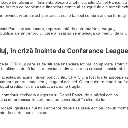
ioade din ultimii ani. Iminenta plecare a tehnicianului Daniel Pancu, cu
asta în timp ce problemele financiare continuă să zguduie din temelii ech
 în privința viitorului echipei, acesta este tabloul sumbru al unei formații
Daniel Pancu și conducere, reprezentată de patronul Nelu Varga și
 publice ale antrenorului, care a lăsat să se înțeleagă că mediul de la 
Cluj, în criză înainte de Conference League
 la CFR Cluj pare să fie situația financiară tot mai complicată. Potrivit
e în ultimele două luni, iar tensiunile din vestiar au crescut considerabil.
cestea au ajuns într-un punct critic. CFR Cluj a fost foarte aproape s
statoare pentru imaginea și bugetul echipei. O parte dintre datorii au fo
tul creditorilor, însă situația rămâne fragilă.
u contribuit decisiv la alegerea lui Daniel Pancu de a părăsi echipa.
ât și de promisiunile care nu s-au concretizat în ultimele luni.
plicată: găsirea unui nou antrenor dispus să preia echipa într-un mom
inte de startul noului sezon.