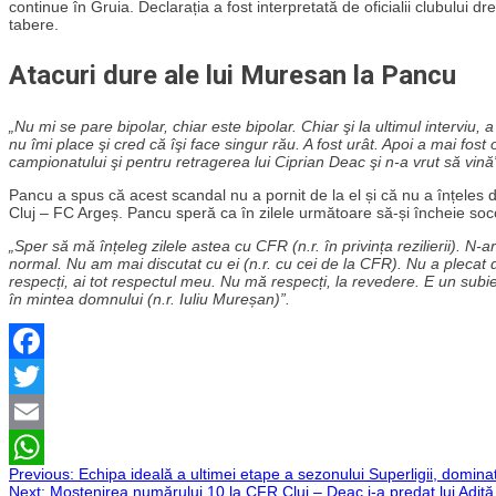
continue în Gruia. Declarația a fost interpretată de oficialii clubului d
tabere.
Atacuri dure ale lui Muresan la Pancu
„Nu mi se pare bipolar, chiar este bipolar. Chiar şi la ultimul interviu, a 
nu îmi place şi cred că îşi face singur rău. A fost urât. Apoi a mai fo
campionatului şi pentru retragerea lui Ciprian Deac şi n-a vrut să vină
Pancu a spus că acest scandal nu a pornit de la el și că nu a înțeles
Cluj – FC Argeș. Pancu speră ca în zilele următoare să-și încheie soco
„Sper să mă înțeleg zilele astea cu CFR (n.r. în privința rezilierii). N-a
normal. Nu am mai discutat cu ei (n.r. cu cei de la CFR). Nu a plecat
respecți, ai tot respectul meu. Nu mă respecți, la revedere. E un subie
în mintea domnului (n.r. Iuliu Mureșan)”.
Facebook
Twitter
Email
Navigare
Previous:
Echipa ideală a ultimei etape a sezonului Superligii, domina
WhatsApp
Next:
Moștenirea numărului 10 la CFR Cluj – Deac i-a predat lui Adiță