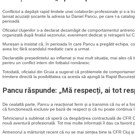
Conflictul a depășit rapid limitele unei colaborări profesionale și s-a 
lansat acuzații șocante la adresa lui Daniel Pancu, pe care l-a catalog
perioadă.
Oficialul clujenilor s-a declarat dezamăgit de comportamentul antrenoru
organizată după finalul sezonului, eveniment dedicat și retragerii lui 
Mureșan a insistat că, în perioada în care Pancu a pregătit echipa, con
avea loc fără scandalul mediatic care a urmat.
Declarațiile președintelui au inflamat și mai mult situația, mai ales că 
pentru un conflict intern din fotbalul românesc.
Totodată, oficialul din Gruia a sugerat că problemele de comportament a
trimitere directă la posibilitatea ca acesta să ajungă la Rapid Bucureșt
Pancu răspunde: „Mă respecți, ai tot re
De cealaltă parte, Pancu a reacționat ferm și a transmis că nu el a fost
că funcționează exclusiv pe bază de respect și că nu poate continua î
Tehnicianul a subliniat că speră ca despărțirea contractuală de CFR Clu
nouă aventură profesională. Tot mai multe informații îl dau ca favorit
Antrenorul a mărturisit recent că nu se mai simțea bine la CFR Cluj ș