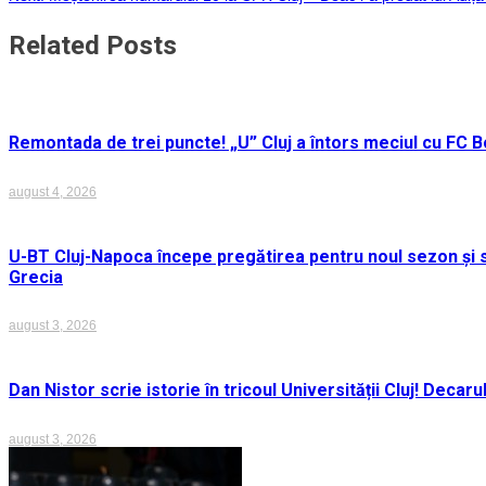
în
Related Posts
articole
Remontada de trei puncte! „U” Cluj a întors meciul cu FC Bo
august 4, 2026
U-BT Cluj-Napoca începe pregătirea pentru noul sezon și s
Grecia
august 3, 2026
Dan Nistor scrie istorie în tricoul Universității Cluj! Deca
august 3, 2026