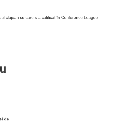
bul clujean cu care s-a calificat în Conference League
cu
ei de