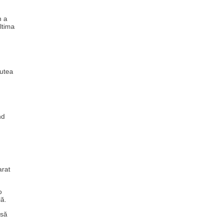
n a
ltima
putea
nd
arat
o
lă.
 să