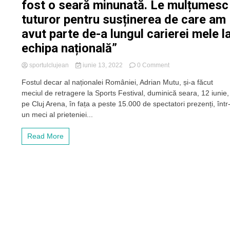
fost o seară minunată. Le mulțumesc
tuturor pentru susținerea de care am
avut parte de-a lungul carierei mele l
echipa națională”
on
sportulclujean
iunie 13, 2022
0 Comment
Adrian
Fostul decar al naționalei României, Adrian Mutu, și-a făcut
Mutu,
meciul de retragere la Sports Festival, duminică seara, 12 iunie,
la
finalul
pe Cluj Arena, în fața a peste 15.000 de spectatori prezenți, într
meciului
un meci al prieteniei...
său
de
Read More
retragere
de
la
Sports
Festival:
„A
fost
o
seară
minunată.