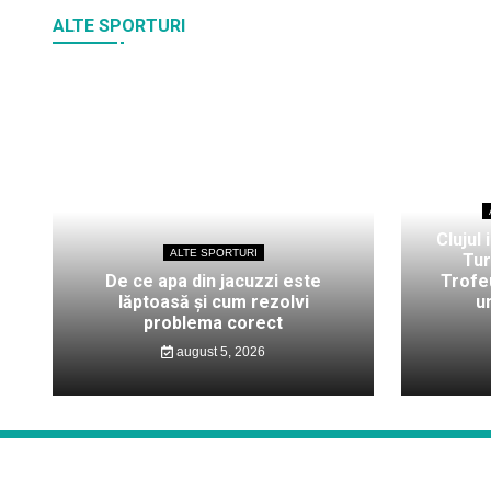
ALTE SPORTURI
Clujul 
ALTE SPORTURI
Tur
De ce apa din jacuzzi este
Trofeu
lăptoasă și cum rezolvi
u
problema corect
august 5, 2026