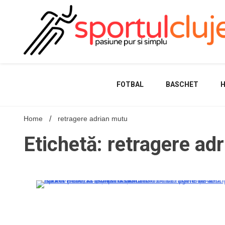
Skip
to
content
FOTBAL
BASCHET
Home
retragere adrian mutu
Etichetă: retragere ad