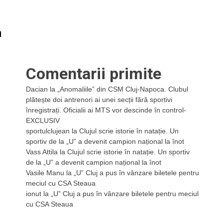
a
Comentarii primite
Dacian
la
„Anomaliile” din CSM Cluj-Napoca. Clubul
plătește doi antrenori ai unei secții fără sportivi
-
înregistrați. Oficialii ai MTS vor descinde în control-
EXCLUSIV
sportulclujean
la
Clujul scrie istorie în natație. Un
sportiv de la „U” a devenit campion național la înot
Vass Attila
la
Clujul scrie istorie în natație. Un sportiv
de la „U” a devenit campion național la înot
Vasile Manu
la
„U” Cluj a pus în vânzare biletele pentru
meciul cu CSA Steaua
ionut
la
„U” Cluj a pus în vânzare biletele pentru meciul
cu CSA Steaua