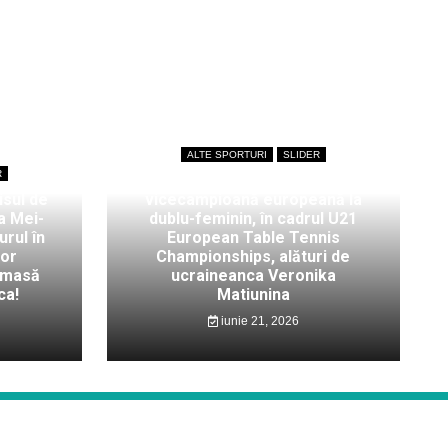
ALTE SPORTURI
SLIDER
R
Bianca Mei-Roșu,
isul de
vicecampioană europeană la
a Mei-
dublu-feminin, în cadrul U21
rul în
European Table Tennis
lor
Championships, alături de
 masă
ucraineanca Veronika
ca!
Matiunina
iunie 21, 2026