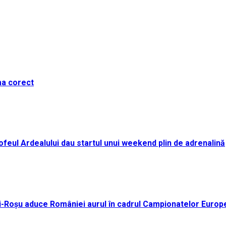
ma corect
i Trofeul Ardealului dau startul unui weekend plin de adrenalină
ei-Roșu aduce României aurul în cadrul Campionatelor Europ