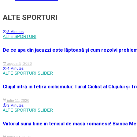
ALTE SPORTURI
8 Minutes
ALTE SPORTURI
De ce apa din jacuzzi este lăptoasă și cum rezolvi proble
august 5, 2026
4 Minutes
ALTE SPORTURI
SLIDER
Clujul intră în febra ciclismului: Turul Ciclist al Clujului ș
iulie 11, 2026
3 Minutes
ALTE SPORTURI
SLIDER
Viitorul sună bine în tenisul de masă românesc! Bianca M