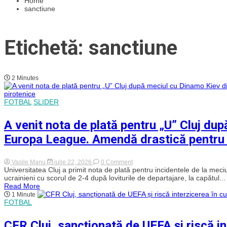
Home
sanctiune
Etichetă: sanctiune
2 Minutes
FOTBAL
SLIDER
A venit nota de plată pentru „U” Cluj dup
Europa League. Amendă drastică pentru r
on
Vasile Manu
iulie 22, 2026
0 Comment
A
Universitatea Cluj a primit nota de plată pentru incidentele de la mec
venit
ucrainieni cu scorul de 2-4 după loviturile de departajare, la capătul...
nota
Read More
de
1 Minute
plată
FOTBAL
pentru
„U”
Cluj
CFR Cluj, sancționată de UEFA și riscă i
după