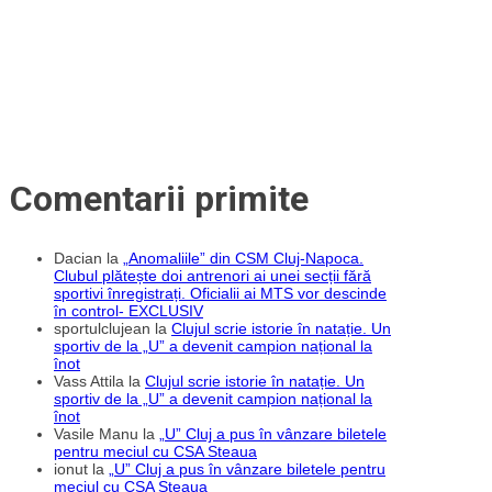
peluzei
lui
CFR
Cluj
pentru
meciul
cu
AZ
Alkmaar
Comentarii primite
Dacian
la
„Anomaliile” din CSM Cluj-Napoca.
Clubul plătește doi antrenori ai unei secții fără
sportivi înregistrați. Oficialii ai MTS vor descinde
în control- EXCLUSIV
sportulclujean
la
Clujul scrie istorie în natație. Un
sportiv de la „U” a devenit campion național la
înot
Vass Attila
la
Clujul scrie istorie în natație. Un
sportiv de la „U” a devenit campion național la
înot
Vasile Manu
la
„U” Cluj a pus în vânzare biletele
pentru meciul cu CSA Steaua
ionut
la
„U” Cluj a pus în vânzare biletele pentru
meciul cu CSA Steaua