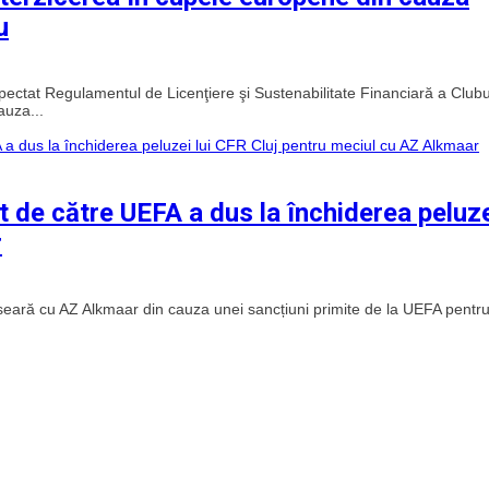
u
ectat Regulamentul de Licenţiere şi Sustenabilitate Financiară a Clubur
auza...
 de către UEFA a dus la închiderea peluz
r
 seară cu AZ Alkmaar din cauza unei sancțiuni primite de la UEFA pentr