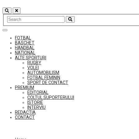
Skip
to
content
FOTBAL
BASCHET
HANDBAL
NATIONAL
ALTE SPORTURI
RUGBY
VOLEI
AUTOMOBILISM
FOTBAL FEMININ
SPORT DE CONTACT
PREMIUM
EDITORIAL
COLTUL SUPORTERULUI
ISTORIE
INTERVIU
REDACTIA
CONTACT