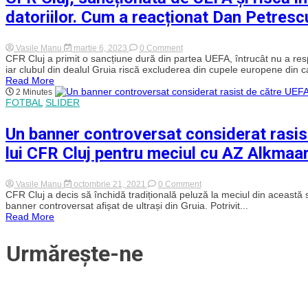
meciul
datoriilor. Cum a reacționat Dan Petresc
cu
Dinamo
Kiev
din
on
Vasile Manu
martie 6, 2023
0 Comment
preliminariile
CFR
CFR Cluj a primit o sancțiune dură din partea UEFA, întrucât nu a resp
Europa
Cluj,
iar clubul din dealul Gruia riscă excluderea din cupele europene din c
League.
sancționată
Read More
Amendă
de
2 Minutes
drastică
UEFA
FOTBAL
SLIDER
pentru
și
rasism
riscă
și
interzicerea
Un banner controversat considerat rasist
materiale
în
pirotenice
cupele
lui CFR Cluj pentru meciul cu AZ Alkmaa
europene
din
cauza
datoriilor.
on
Vasile Manu
octombrie 21, 2021
0 Comment
Cum
Un
CFR Cluj a decis să închidă tradițională peluză la meciul din această
a
banner
banner controversat afișat de ultrași din Gruia. Potrivit...
reacționat
controversat
Read More
Dan
considerat
Petrescu
rasist
de
Urmărește-ne
către
UEFA
a
dus
la
închiderea