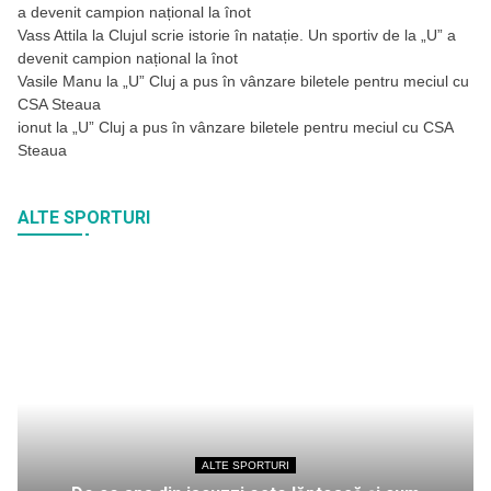
a devenit campion național la înot
Vass Attila
la
Clujul scrie istorie în natație. Un sportiv de la „U” a
devenit campion național la înot
Vasile Manu
la
„U” Cluj a pus în vânzare biletele pentru meciul cu
CSA Steaua
ionut
la
„U” Cluj a pus în vânzare biletele pentru meciul cu CSA
Steaua
ALTE SPORTURI
ALTE SPORTURI