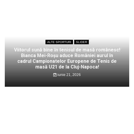
ALTE SPORTURI
SLIDER
Viitorul sună bine în tenisul de masă românesc!
Bianca Mei-Roșu aduce României aurul în
cadrul Campionatelor Europene de Tenis de
masă U21 de la Cluj-Napoca!
iunie 21, 2026