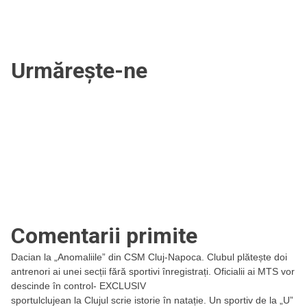
Urmărește-ne
Comentarii primite
Dacian
la
„Anomaliile” din CSM Cluj-Napoca. Clubul plătește doi
antrenori ai unei secții fără sportivi înregistrați. Oficialii ai MTS vor
descinde în control- EXCLUSIV
sportulclujean
la
Clujul scrie istorie în natație. Un sportiv de la „U”