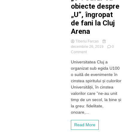
obiecte despre
„U”, îngropat
de fani la Cluj
Arena
Tiberiu Farcas
decembrie 26, 2019
0
on
Comment
CENTENAR
Universitatea Cluj a
„U”.
organizat sub egida U100
Cufăr
cu
o suită de evenimente în
obiecte
cinstea spiritului și culorilor
despre
Universității, în cinstea
„U”,
valorilor care ”ne-au unit
îngropat
timp de un secol, la bine și
de
la greu: fidelitate,
fani
la
onoare,...
Cluj
Arena
Read More