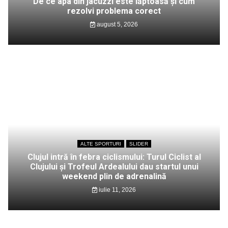
De ce apa din jacuzzi este lăptoasă și cum
rezolvi problema corect
august 5, 2026
ALTE SPORTURI
SLIDER
Clujul intră în febra ciclismului: Turul Ciclist al
Clujului și Trofeul Ardealului dau startul unui
weekend plin de adrenalină
iulie 11, 2026