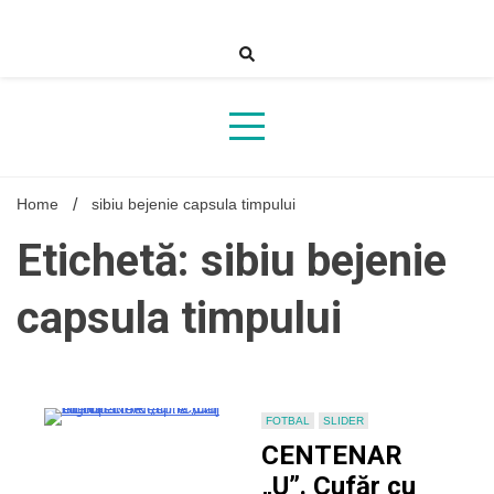
Skip
to
content
Home
sibiu bejenie capsula timpului
Etichetă: sibiu bejenie
capsula timpului
FOTBAL
SLIDER
CENTENAR
„U”. Cufăr cu