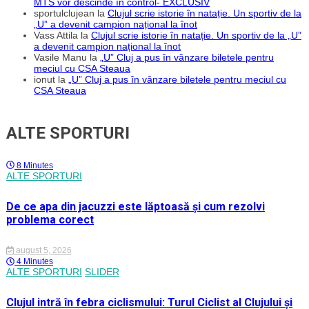
MTS vor descinde în control- EXCLUSIV
sportulclujean
la
Clujul scrie istorie în natație. Un sportiv de la
„U” a devenit campion național la înot
Vass Attila
la
Clujul scrie istorie în natație. Un sportiv de la „U”
a devenit campion național la înot
Vasile Manu
la
„U” Cluj a pus în vânzare biletele pentru
meciul cu CSA Steaua
ionut
la
„U” Cluj a pus în vânzare biletele pentru meciul cu
CSA Steaua
ALTE SPORTURI
8 Minutes
ALTE SPORTURI
De ce apa din jacuzzi este lăptoasă și cum rezolvi
problema corect
august 5, 2026
4 Minutes
ALTE SPORTURI
SLIDER
Clujul intră în febra ciclismului: Turul Ciclist al Clujului și