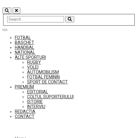
Skip
to
content
FOTBAL
BASCHET
HANDBAL
NATIONAL
ALTE SPORTURI
RUGBY
VOLEI
AUTOMOBILISM
FOTBAL FEMININ
SPORT DE CONTACT
PREMIUM
EDITORIAL
COLTUL SUPORTERULUI
ISTORIE
INTERVIU
REDACTIA
CONTACT