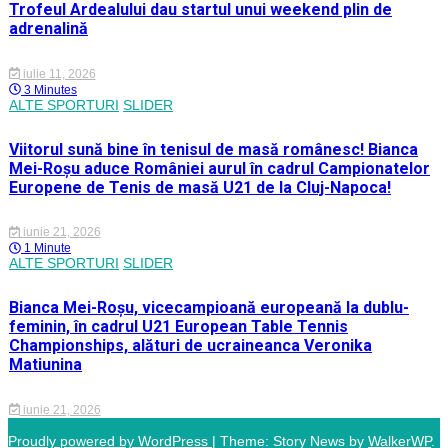
Trofeul Ardealului dau startul unui weekend plin de
adrenalină
iulie 11, 2026
3 Minutes
ALTE SPORTURI
SLIDER
Viitorul sună bine în tenisul de masă românesc! Bianca
Mei-Roșu aduce României aurul în cadrul Campionatelor
Europene de Tenis de masă U21 de la Cluj-Napoca!
iunie 21, 2026
1 Minute
ALTE SPORTURI
SLIDER
Bianca Mei-Roșu, vicecampioană europeană la dublu-
feminin, în cadrul U21 European Table Tennis
Championships, alături de ucraineanca Veronika
Matiunina
iunie 21, 2026
Proudly powered by WordPress
|
Theme: Story News by
WalkerWP
.