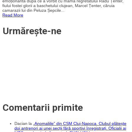
emoționantă după ce a vorbit cu mama regretatului Radu Țenter,
fost
fiului fostei glorii a baschetului clujean, Marcel Țenter, căruia
Radu
camarazii lui din Peluza Șepcile...
Țenter,
Read More
suporterul
lui
„U”
Urmărește-ne
Cluj
căruia
camarazii
din
peluză
îi
scandează
numele
de
4
ani?
Povestea
emoționantă
despre
„băiatul
cu
șapcă
roșie”
Comentarii primite
Dacian
la
„Anomaliile” din CSM Cluj-Napoca. Clubul plătește
doi antrenori ai unei secții fără sportivi înregistrați. Oficialii ai