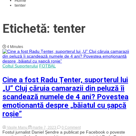
Home
tenter
Etichetă: tenter
4 Minutes
Coltul Suporterului
FOTBAL
Cine a fost Radu Țenter, suporterul lui
„U” Cluj căruia camarazii din peluză îi
scandează numele de 4 ani? Povestea
emoționantă despre „băiatul cu șapcă
roșie”
on
Vasile Manu
martie 7, 2023
0 Comment
Cine
Fostul jurnalist Daniel Șendre a publicat pe Facebook o poveste
a