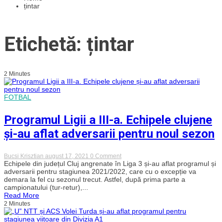
țintar
Etichetă: țintar
2 Minutes
FOTBAL
Programul Ligii a III-a. Echipele clujene
și-au aflat adversarii pentru noul sezon
on
Bucsi Krisztian
august 17, 2021
0 Comment
Programul
Echipele din județul Cluj angrenate în Liga 3 și-au aflat programul și
Ligii
adversarii pentru stagiunea 2021/2022, care cu o excepție va
a
demara la fel cu sezonul trecut. Astfel, după prima parte a
III-
campionatului (tur-retur),...
a.
Read More
Echipele
2 Minutes
clujene
și-
au