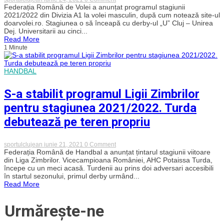
Derby-
Federația Română de Volei a anunțat programul stagiunii
ul
2021/2022 din Divizia A1 la volei masculin, după cum notează site-ul
clujean
doarvolei.ro. Stagiunea o să înceapă cu derby-ul „U” Cluj – Unirea
din
Dej. Universitarii au cinci...
voleiul
Read More
masculin,
1 Minute
programat
în
prima
etapă
HANDBAL
a
sezonului
viitor
S-a stabilit programul Ligii Zimbrilor
pentru stagiunea 2021/2022. Turda
debutează pe teren propriu
on
sportulclujean
iunie 21, 2021
0 Comment
S-
Federația Română de Handbal a anunțat țintarul stagiunii viitoare
a
din Liga Zimbrilor. Vicecampioana României, AHC Potaissa Turda,
stabilit
începe cu un meci acasă. Turdenii au prins doi adversari accesibili
programul
în startul sezonului, primul derby urmând...
Ligii
Read More
Zimbrilor
pentru
stagiunea
Urmărește-ne
2021/2022.
Turda
debutează