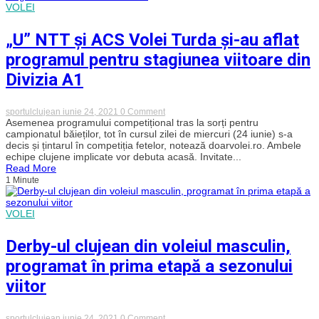
aflat
VOLEI
adversarii
pentru
noul
„U” NTT și ACS Volei Turda și-au aflat
sezon
programul pentru stagiunea viitoare din
Divizia A1
on
sportulclujean
iunie 24, 2021
0 Comment
„U”
Asemenea programului competițional tras la sorți pentru
NTT
campionatul băieților, tot în cursul zilei de miercuri (24 iunie) s-a
și
decis și țintarul în competiția fetelor, notează doarvolei.ro. Ambele
ACS
echipe clujene implicate vor debuta acasă. Invitate...
Volei
Read More
Turda
1 Minute
și-
au
aflat
programul
VOLEI
pentru
stagiunea
viitoare
Derby-ul clujean din voleiul masculin,
din
Divizia
programat în prima etapă a sezonului
A1
viitor
on
sportulclujean
iunie 24, 2021
0 Comment