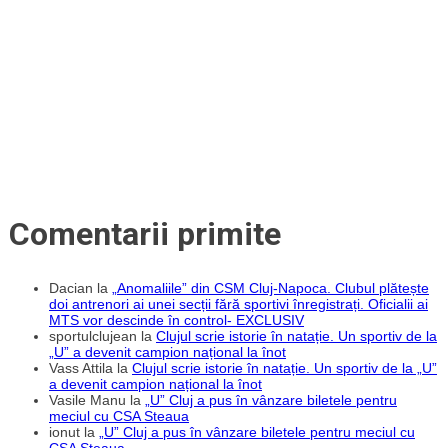
pe
teren
propriu
Comentarii primite
Dacian
la
„Anomaliile” din CSM Cluj-Napoca. Clubul plătește
doi antrenori ai unei secții fără sportivi înregistrați. Oficialii ai
MTS vor descinde în control- EXCLUSIV
sportulclujean
la
Clujul scrie istorie în natație. Un sportiv de la
„U” a devenit campion național la înot
Vass Attila
la
Clujul scrie istorie în natație. Un sportiv de la „U”
a devenit campion național la înot
Vasile Manu
la
„U” Cluj a pus în vânzare biletele pentru
meciul cu CSA Steaua
ionut
la
„U” Cluj a pus în vânzare biletele pentru meciul cu
CSA Steaua