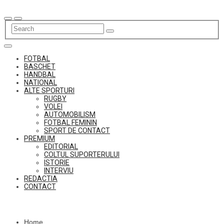
Skip
to
content
FOTBAL
BASCHET
HANDBAL
NATIONAL
ALTE SPORTURI
RUGBY
VOLEI
AUTOMOBILISM
FOTBAL FEMININ
SPORT DE CONTACT
PREMIUM
EDITORIAL
COLTUL SUPORTERULUI
ISTORIE
INTERVIU
REDACTIA
CONTACT
Home