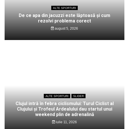
ALTE SPORTURI
De ce apa din jacuzzi este lăptoasă și cum
rezolvi problema corect
august 5, 2026
ALTE SPORTURI
SLIDER
Clujul intră în febra ciclismului: Turul Ciclist al
Clujului și Trofeul Ardealului dau startul unui
weekend plin de adrenalină
iulie 11, 2026