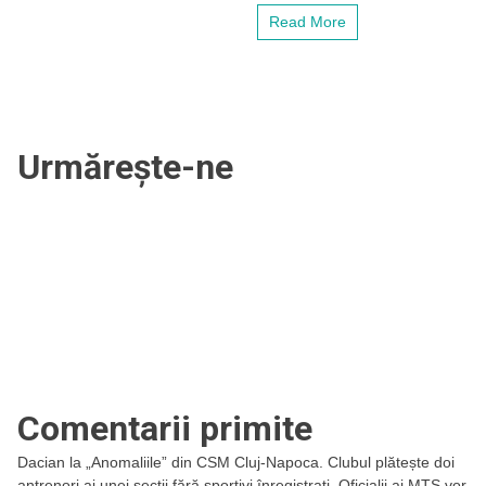
Read More
Urmărește-ne
Comentarii primite
Dacian
la
„Anomaliile” din CSM Cluj-Napoca. Clubul plătește doi
antrenori ai unei secții fără sportivi înregistrați. Oficialii ai MTS vor