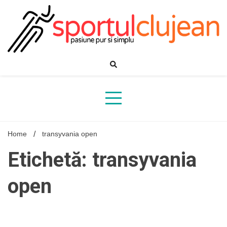
Skip
to
content
Home
transyvania open
Etichetă: transyvania
open