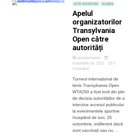
ALTE SPORTURI
SLIDER
Apelul
organizatorilor
Transylvania
Open către
autorități
sportulclujean
octombrie 24, 2021
0
on
Comment
Apelul
Turneul internațional de
organizatorilor
tenis Transylvania Open
Transylvania
Open
WTA250 a fost lovit din plin
către
de decizia autorităților de a
autorități
interzice accesul publicului
la evenimentele sportive
începând de luni, 25
octombrie, indiferent dacă
sunt vaccinați sau nu....