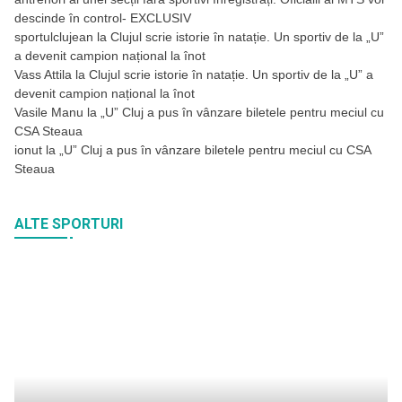
descinde în control- EXCLUSIV
sportulclujean
la
Clujul scrie istorie în natație. Un sportiv de la „U”
a devenit campion național la înot
Vass Attila
la
Clujul scrie istorie în natație. Un sportiv de la „U” a
devenit campion național la înot
Vasile Manu
la
„U” Cluj a pus în vânzare biletele pentru meciul cu
CSA Steaua
ionut
la
„U” Cluj a pus în vânzare biletele pentru meciul cu CSA
Steaua
ALTE SPORTURI