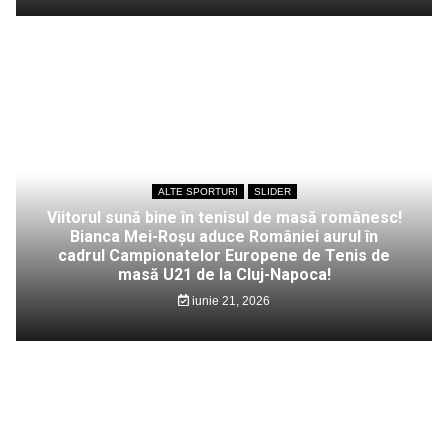
ALTE SPORTURI
SLIDER
Viitorul sună bine în tenisul de masă românesc!
Bianca Mei-Roșu aduce României aurul în
cadrul Campionatelor Europene de Tenis de
masă U21 de la Cluj-Napoca!
iunie 21, 2026