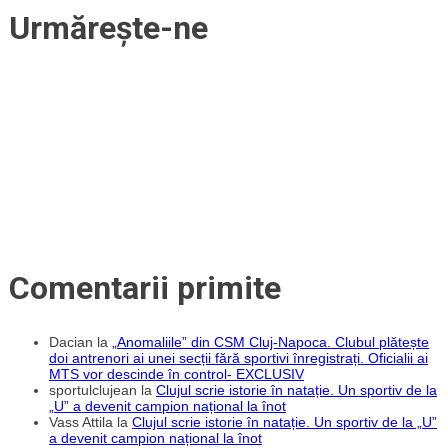
Prima
Urmărește-ne
etapă
din
„Mica
Blucă”,
dominată
de
olandezi
Comentarii primite
Dacian
la
„Anomaliile” din CSM Cluj-Napoca. Clubul plătește
doi antrenori ai unei secții fără sportivi înregistrați. Oficialii ai
MTS vor descinde în control- EXCLUSIV
sportulclujean
la
Clujul scrie istorie în natație. Un sportiv de la
„U” a devenit campion național la înot
Vass Attila
la
Clujul scrie istorie în natație. Un sportiv de la „U”
a devenit campion național la înot