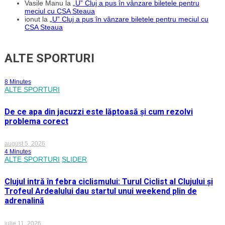
Vasile Manu
la
„U” Cluj a pus în vânzare biletele pentru
meciul cu CSA Steaua
ionut
la
„U” Cluj a pus în vânzare biletele pentru meciul cu
CSA Steaua
ALTE SPORTURI
8 Minutes
ALTE SPORTURI
De ce apa din jacuzzi este lăptoasă și cum rezolvi
problema corect
august 5, 2026
4 Minutes
ALTE SPORTURI
SLIDER
Clujul intră în febra ciclismului: Turul Ciclist al Clujului și
Trofeul Ardealului dau startul unui weekend plin de
adrenalină
iulie 11, 2026