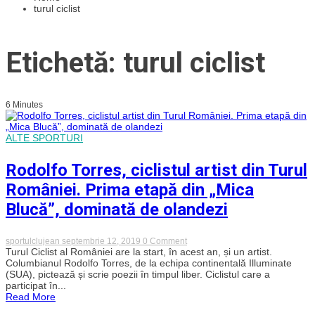
turul ciclist
Etichetă: turul ciclist
6 Minutes
ALTE SPORTURI
Rodolfo Torres, ciclistul artist din Turul
României. Prima etapă din „Mica
Blucă”, dominată de olandezi
on
sportulclujean
septembrie 12, 2019
0 Comment
Rodolfo
Turul Ciclist al României are la start, în acest an, și un artist.
Torres,
Columbianul Rodolfo Torres, de la echipa continentală Illuminate
ciclistul
(SUA), pictează și scrie poezii în timpul liber. Ciclistul care a
artist
participat în...
din
Read More
Turul
României.