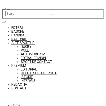
Skip
to
content
FOTBAL
BASCHET
HANDBAL
NATIONAL
ALTE SPORTURI
RUGBY
VOLEI
AUTOMOBILISM
FOTBAL FEMININ
SPORT DE CONTACT
PREMIUM
EDITORIAL
COLTUL SUPORTERULUI
ISTORIE
INTERVIU
REDACTIA
CONTACT
Home