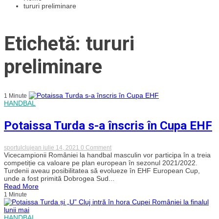
tururi preliminare
Etichetă: tururi
preliminare
1 Minute
HANDBAL
Potaissa Turda s-a înscris în Cupa EHF
on
sportulclujean
iulie 14, 2021
0 Comment
Potaissa
Vicecampionii României la handbal masculin vor participa în a treia
Turda
competiție ca valoare pe plan european în sezonul 2021/2022.
s-
Turdenii aveau posibilitatea să evolueze în EHF European Cup,
a
unde a fost primită Dobrogea Sud...
înscris
Read More
în
1 Minute
Cupa
EHF
HANDBAL