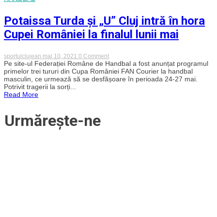
Potaissa Turda și „U” Cluj intră în hora
Cupei României la finalul lunii mai
on
sportulclujean
mai 10, 2021
0 Comment
Potaissa
Pe site-ul Federației Române de Handbal a fost anunțat programul
Turda
primelor trei tururi din Cupa României FAN Courier la handbal
și
masculin, ce urmează să se desfășoare în perioada 24-27 mai.
„U”
Potrivit tragerii la sorți...
Cluj
Read More
intră
în
hora
Urmărește-ne
Cupei
României
la
finalul
lunii
mai