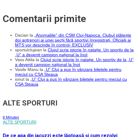
Comentarii primite
Dacian
la
„Anomaliile” din CSM Cluj-Napoca. Clubul plătește
doi antrenori ai unei secții fără sportivi înregistrați. Oficialii ai
MTS vor descinde în control- EXCLUSIV
sportulclujean
la
Clujul scrie istorie în natație. Un sportiv de la
„U” a devenit campion național la înot
Vass Attila
la
Clujul scrie istorie în natație. Un sportiv de la „U”
a devenit campion național la înot
Vasile Manu
la
„U” Cluj a pus în vânzare biletele pentru
meciul cu CSA Steaua
ionut
la
„U” Cluj a pus în vânzare biletele pentru meciul cu
CSA Steaua
ALTE SPORTURI
8 Minutes
ALTE SPORTURI
De ce apa din jacuzzi este lăptoasă și cum rezolvi