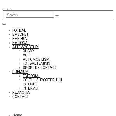
Skip
to
content
FOTBAL
BASCHET
HANDBAL
NATIONAL
ALTE SPORTURI
RUGBY
VOLEI
AUTOMOBILISM
FOTBAL FEMININ
SPORT DE CONTACT
PREMIUM
EDITORIAL
COLTUL SUPORTERULUI
ISTORIE
INTERVIU
REDACTIA
CONTACT
Home