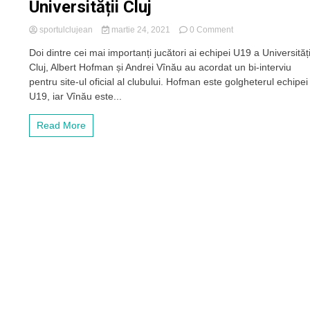
Universității Cluj
on
sportulclujean
martie 24, 2021
0 Comment
Bi-
Doi dintre cei mai importanți jucători ai echipei U19 a Universități
interviu
Cluj, Albert Hofman și Andrei Vînău au acordat un bi-interviu
cu
doi
pentru site-ul oficial al clubului. Hofman este golgheterul echipei
dintre
U19, iar Vînău este...
cei
mai
Read More
talentați
jucători
U19
din
echipa
Universității
Cluj