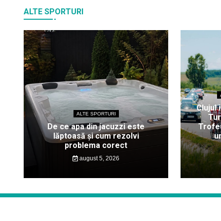
ALTE SPORTURI
Clujul 
ALTE SPORTURI
Tur
De ce apa din jacuzzi este
Trofeu
lăptoasă și cum rezolvi
u
problema corect
august 5, 2026