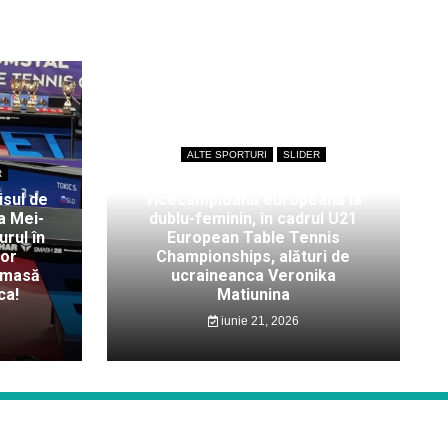
ALTE SPORTURI
SLIDER
R
Bianca Mei-Roșu,
isul de
vicecampioană europeană la
a Mei-
dublu-feminin, în cadrul U21
rul în
European Table Tennis
lor
Championships, alături de
 masă
ucraineanca Veronika
ca!
Matiunina
iunie 21, 2026