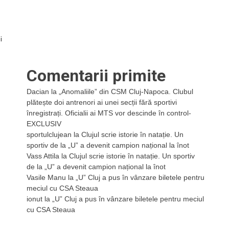
i
Comentarii primite
Dacian
la
„Anomaliile” din CSM Cluj-Napoca. Clubul
plătește doi antrenori ai unei secții fără sportivi
înregistrați. Oficialii ai MTS vor descinde în control-
EXCLUSIV
sportulclujean
la
Clujul scrie istorie în natație. Un
sportiv de la „U” a devenit campion național la înot
Vass Attila
la
Clujul scrie istorie în natație. Un sportiv
de la „U” a devenit campion național la înot
Vasile Manu
la
„U” Cluj a pus în vânzare biletele pentru
meciul cu CSA Steaua
ionut
la
„U” Cluj a pus în vânzare biletele pentru meciul
cu CSA Steaua