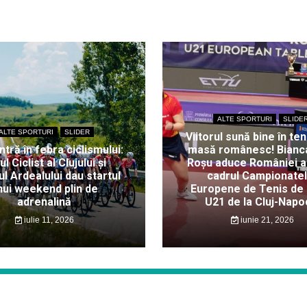
ALTE SPORTURI
SLIDE
ALTE SPORTURI
SLIDER
Viitorul sună bine în ten
intră în febra ciclismului:
masă românesc! Bianc
ul Ciclist al Clujului și
Roșu aduce României au
l Ardealului dau startul
cadrul Campionate
nui weekend plin de
Europene de Tenis de
adrenalină
U21 de la Cluj-Napo
iulie 11, 2026
iunie 21, 2026
Proudly powered by WordPress
|
Theme: Story News by
WalkerWP
.