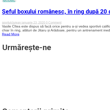
NATIONAL
la
conducerea
boxului
Șeful boxului românesc, în ring după 20 
românesc
on
sportulclujean
ianuarie 23, 2020
0 Comment
Șeful
Vasile Cîtea este dispus să facă orice pentru a-și vedea sportivii cali
boxului
chiar în ring, alături de Jitaru și Arădoaie, pentru un antrenament inedit
românesc,
Read More
în
ring
după
Urmărește-ne
20
de
ani!