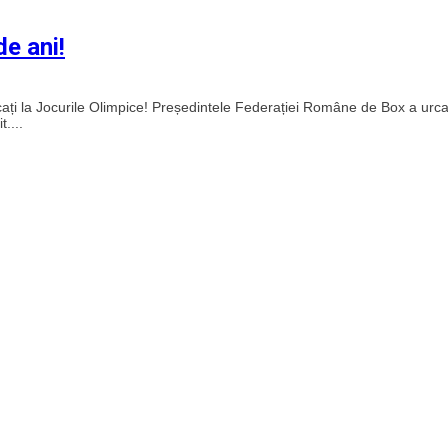
de ani!
ficați la Jocurile Olimpice! Președintele Federației Române de Box a urca
....