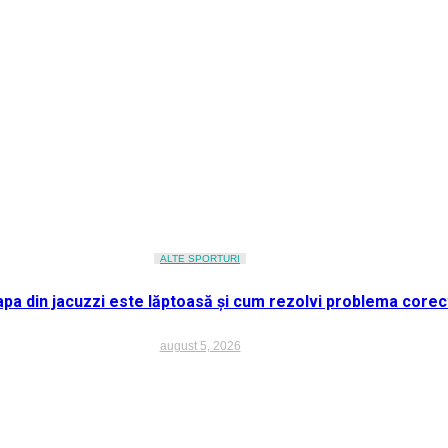
ALTE SPORTURI
apa din jacuzzi este lăptoasă și cum rezolvi problema corec
august 5, 2026