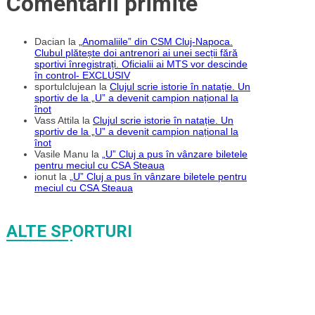
Comentarii primite
Dacian
la
„Anomaliile” din CSM Cluj-Napoca.
Clubul plătește doi antrenori ai unei secții fără
sportivi înregistrați. Oficialii ai MTS vor descinde
în control- EXCLUSIV
sportulclujean
la
Clujul scrie istorie în natație. Un
sportiv de la „U” a devenit campion național la
înot
Vass Attila
la
Clujul scrie istorie în natație. Un
sportiv de la „U” a devenit campion național la
înot
Vasile Manu
la
„U” Cluj a pus în vânzare biletele
pentru meciul cu CSA Steaua
ionut
la
„U” Cluj a pus în vânzare biletele pentru
meciul cu CSA Steaua
ALTE SPORTURI