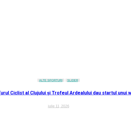
ALTE SPORTURI
SLIDER
 Turul Ciclist al Clujului și Trofeul Ardealului dau startul unu
iulie 11, 2026