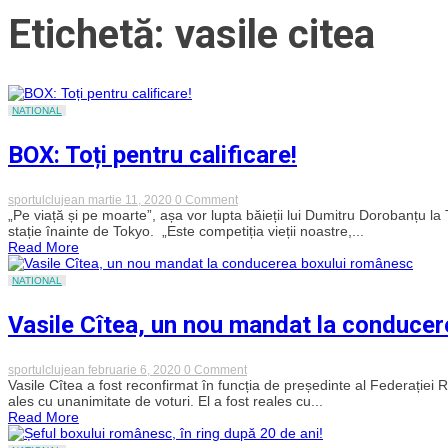
Etichetă: vasile citea
NATIONAL
BOX: Toți pentru calificare!
on
sportulclujean
martie 11, 2020
0 Comment
BOX:
„Pe viață și pe moarte”, așa vor lupta băieții lui Dumitru Dorobanțu la
Toți
stație înainte de Tokyo. „Este competiția vieții noastre,...
pentru
Read More
calificare!
NATIONAL
Vasile Cîtea, un nou mandat la conduce
on
sportulclujean
februarie 6, 2020
0 Comment
Vasile
Vasile Cîtea a fost reconfirmat în funcția de președinte al Federației 
Cîtea,
ales cu unanimitate de voturi. El a fost reales cu...
un
Read More
nou
mandat