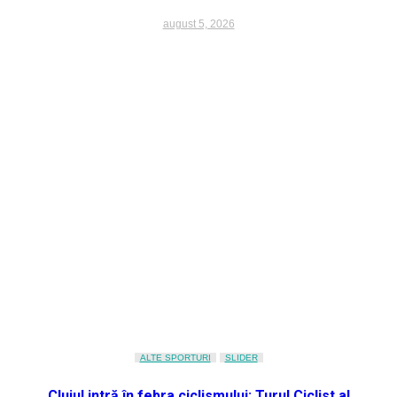
august 5, 2026
ALTE SPORTURI
SLIDER
Clujul intră în febra ciclismului: Turul Ciclist al