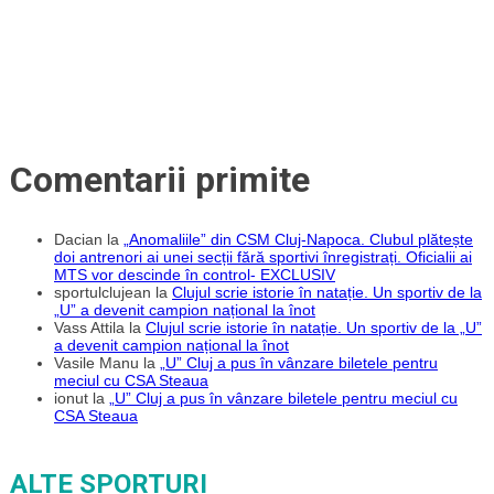
Comentarii primite
Dacian
la
„Anomaliile” din CSM Cluj-Napoca. Clubul plătește
doi antrenori ai unei secții fără sportivi înregistrați. Oficialii ai
MTS vor descinde în control- EXCLUSIV
sportulclujean
la
Clujul scrie istorie în natație. Un sportiv de la
„U” a devenit campion național la înot
Vass Attila
la
Clujul scrie istorie în natație. Un sportiv de la „U”
a devenit campion național la înot
Vasile Manu
la
„U” Cluj a pus în vânzare biletele pentru
meciul cu CSA Steaua
ionut
la
„U” Cluj a pus în vânzare biletele pentru meciul cu
CSA Steaua
ALTE SPORTURI