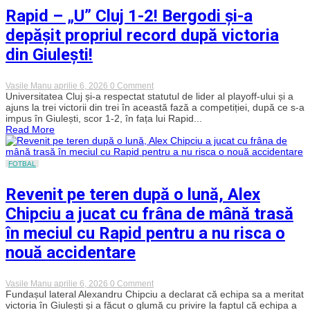
și
Rapid – „U” Cluj 1-2! Bergodi și-a
rămâne
neînvinsă
depășit propriul record după victoria
în
playoff!
din Giulești!
„Șepcile
roșii”
au
ajuns
on
Vasile Manu
aprilie 6, 2026
0 Comment
la
Rapid
Universitatea Cluj și-a respectat statutul de lider al playoff-ului și a
zecea
–
ajuns la trei victorii din trei în această fază a competiției, după ce s-a
victorie
„U”
impus în Giulești, scor 1-2, în fața lui Rapid...
consecutivă
Cluj
Read More
1-
2!
Bergodi
și-
FOTBAL
a
depășit
Revenit pe teren după o lună, Alex
propriul
record
Chipciu a jucat cu frâna de mână trasă
după
victoria
în meciul cu Rapid pentru a nu risca o
din
Giulești!
nouă accidentare
on
Vasile Manu
aprilie 6, 2026
0 Comment
Revenit
Fundașul lateral Alexandru Chipciu a declarat că echipa sa a meritat
pe
victoria în Giulești și a făcut o glumă cu privire la faptul că echipa a