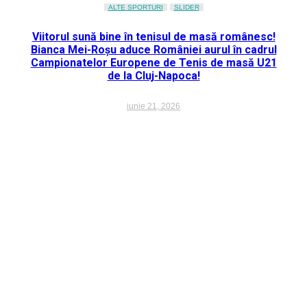
ALTE SPORTURI
SLIDER
Viitorul sună bine în tenisul de masă românesc!
Bianca Mei-Roșu aduce României aurul în cadrul
Campionatelor Europene de Tenis de masă U21
de la Cluj-Napoca!
iunie 21, 2026