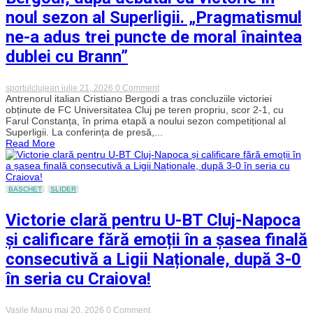
și
noul sezon al Superligii. „Pragmatismul
a
bifat
ne-a adus trei puncte de moral înaintea
prima
victorie
dublei cu Brann”
pe
teren
propriu
on
sportulclujean
iulie 21, 2026
0 Comment
Bergodi,
Antrenorul italian Cristiano Bergodi a tras concluziile victoriei
după
obținute de FC Universitatea Cluj pe teren propriu, scor 2-1, cu
debutul
Farul Constanța, în prima etapă a noului sezon competițional al
cu
Superligii. La conferința de presă,...
victorie
Read More
în
noul
sezon
al
Superligii.
BASCHET
SLIDER
„Pragmatismul
ne-
a
Victorie clară pentru U-BT Cluj-Napoca
adus
trei
și calificare fără emoții în a șasea finală
puncte
de
consecutivă a Ligii Naționale, după 3-0
moral
înaintea
în seria cu Craiova!
dublei
cu
Brann”
on
Vasile Manu
mai 20, 2026
0 Comment