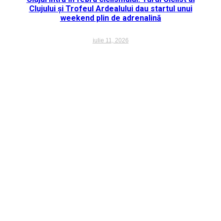
Clujului și Trofeul Ardealului dau startul unui
weekend plin de adrenalină
iulie 11, 2026