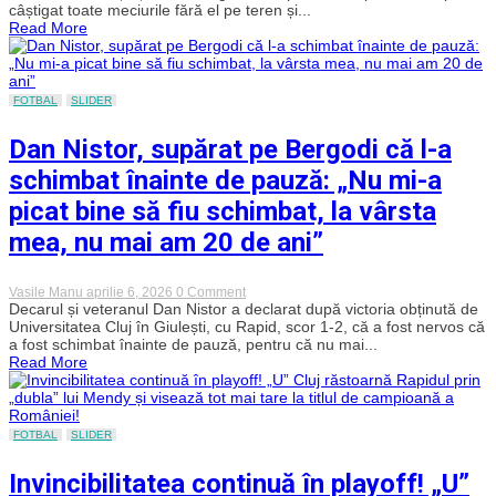
teren
câștigat toate meciurile fără el pe teren și...
după
Read More
o
lună,
Alex
Chipciu
a
FOTBAL
SLIDER
jucat
cu
Dan Nistor, supărat pe Bergodi că l-a
frâna
de
schimbat înainte de pauză: „Nu mi-a
mână
trasă
picat bine să fiu schimbat, la vârsta
în
meciul
mea, nu mai am 20 de ani”
cu
Rapid
pentru
a
on
Vasile Manu
aprilie 6, 2026
0 Comment
nu
Dan
Decarul și veteranul Dan Nistor a declarat după victoria obținută de
risca
Nistor,
Universitatea Cluj în Giulești, cu Rapid, scor 1-2, că a fost nervos că
o
supărat
a fost schimbat înainte de pauză, pentru că nu mai...
nouă
pe
accidentare
Read More
Bergodi
că
l-
a
schimbat
FOTBAL
SLIDER
înainte
de
Invincibilitatea continuă în playoff! „U”
pauză:
„Nu