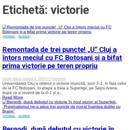
Etichetă: victorie
FOTBAL
SLIDER
Remontada de trei puncte! „U” Cluj a
întors meciul cu FC Botoșani și a bifat
prima victorie pe teren propriu
on
Vasile Manu
august 4, 2026
0 Comment
Remontada
Universitatea Cluj a obținut o victorie muncită, scor 2-1, în fața celor
de
de la FC Botoșani, în etapa a treia a Superligii, pe Sepsi Arena,
trei
după ce a revenit de la 0-1 și a...
puncte!
Read More
„U”
Cluj
a
întors
meciul
FOTBAL
SLIDER
cu
FC
Bergodi, după debutul cu victorie în
Botoșani