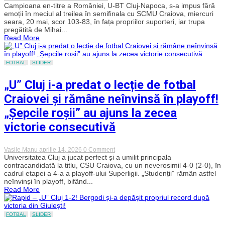
Victorie
Campioana en-titre a României, U-BT Cluj-Napoca, s-a impus fără
clară
emoții în meciul al treilea în semifinala cu SCMU Craiova, miercuri
pentru
seara, 20 mai, scor 103-83, în fața propriilor suporteri, iar trupa
U-
pregătită de Mihai...
BT
Read More
Cluj-
Napoca
și
calificare
FOTBAL
SLIDER
fără
emoții
„U” Cluj i-a predat o lecție de fotbal
în
a
Craiovei și rămâne neînvinsă în playoff!
șasea
finală
„Șepcile roșii” au ajuns la zecea
consecutivă
a
victorie consecutivă
Ligii
Naționale,
după
3-
on
Vasile Manu
aprilie 14, 2026
0 Comment
0
„U”
Universitatea Cluj a jucat perfect și a umilit principala
în
Cluj
contracandidată la titlu, CSU Craiova, cu un neverosimil 4-0 (2-0), în
seria
i-
cadrul etapei a 4-a a playoff-ului Superligii. „Studenții” rămân astfel
cu
a
Craiova!
neînvinși în playoff, bifând...
predat
Read More
o
lecție
de
fotbal
FOTBAL
SLIDER
Craiovei