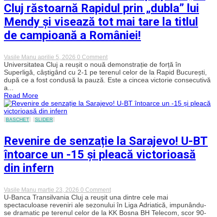
Cluj răstoarnă Rapidul prin „dubla” lui
mi-
a
Mendy și visează tot mai tare la titlul
picat
bine
de campioană a României!
să
fiu
schimbat,
la
on
Vasile Manu
aprilie 5, 2026
0 Comment
vârsta
Invincibilitatea
Universitatea Cluj a reușit o nouă demonstrație de forță în
mea,
continuă
Superligă, câștigând cu 2-1 pe terenul celor de la Rapid București,
nu
în
după ce a fost condusă la pauză. Este a cincea victorie consecutivă
mai
playoff!
am
a...
„U”
20
Read More
Cluj
de
răstoarnă
ani”
Rapidul
prin
BASCHET
SLIDER
„dubla”
lui
Revenire de senzație la Sarajevo! U-BT
Mendy
și
întoarce un -15 și pleacă victorioasă
visează
tot
din infern
mai
tare
la
titlul
on
Vasile Manu
martie 23, 2026
0 Comment
de
Revenire
U-Banca Transilvania Cluj a reușit una dintre cele mai
campioană
de
spectaculoase reveniri ale sezonului în Liga Adriatică, impunându-
a
senzație
se dramatic pe terenul celor de la KK Bosna BH Telecom, scor 90-
României!
la