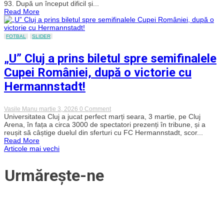
93. După un început dificil și...
Sarajevo!
Read More
U-
BT
întoarce
un
FOTBAL
SLIDER
-15
și
„U” Cluj a prins biletul spre semifinalele
pleacă
victorioasă
Cupei României, după o victorie cu
din
infern
Hermannstadt!
on
Vasile Manu
martie 3, 2026
0 Comment
„U”
Universitatea Cluj a jucat perfect marți seara, 3 martie, pe Cluj
Cluj
Arena, în fața a circa 3000 de spectatori prezenți în tribune, și a
a
reușit să câștige duelul din sferturi cu FC Hermannstadt, scor...
prins
Read More
biletul
Navigare
Articole mai vechi
spre
semifinalele
Cupei
în
Urmărește-ne
României,
după
articole
o
victorie
cu
Hermannstadt!