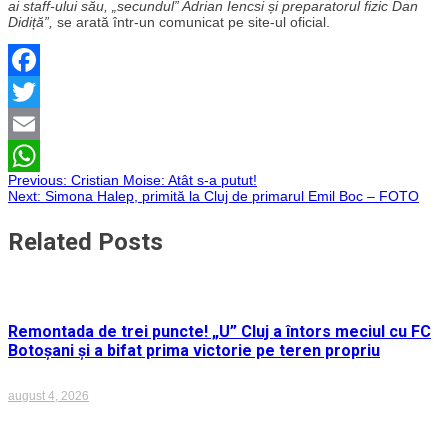
ai staff-ului său, „secundul” Adrian Iencsi și preparatorul fizic Dan
Didiță”,
se arată într-un comunicat pe site-ul oficial.
Facebook
Twitter
Email
Navigare
Previous:
Cristian Moise: Atât s-a putut!
WhatsApp
Next:
Simona Halep, primită la Cluj de primarul Emil Boc – FOTO
în
Related Posts
articole
Remontada de trei puncte! „U” Cluj a întors meciul cu FC
Botoșani și a bifat prima victorie pe teren propriu
august 4, 2026