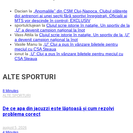
Dacian
la
„Anomaliile” din CSM Cluj-Napoca. Clubul plătește
doi antrenori ai unei secții fără sportivi înregistrați. Oficialii ai
MTS vor descinde în control- EXCLUSIV
sportulclujean
la
Clujul scrie istorie în natație. Un sportiv de la
„U” a devenit campion național la înot
Vass Attila
la
Clujul scrie istorie în natație. Un sportiv de la „U”
a devenit campion național la înot
Vasile Manu
la
„U” Cluj a pus în vânzare biletele pentru
meciul cu CSA Steaua
ionut
la
„U” Cluj a pus în vânzare biletele pentru meciul cu
CSA Steaua
ALTE SPORTURI
8 Minutes
ALTE SPORTURI
De ce apa din jacuzzi este lăptoasă și cum rezolvi
problema corect
august 5, 2026
4 Minutes