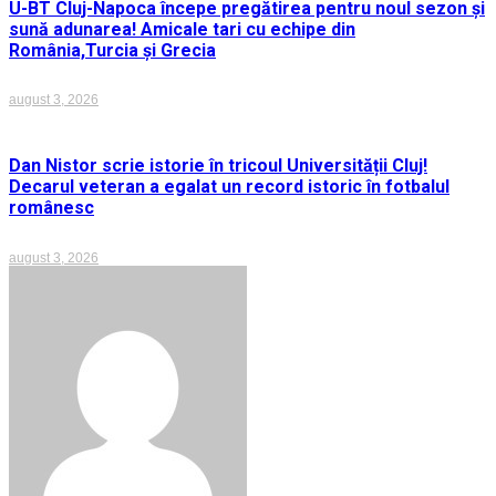
U-BT Cluj-Napoca începe pregătirea pentru noul sezon și
sună adunarea! Amicale tari cu echipe din
România,Turcia și Grecia
august 3, 2026
Dan Nistor scrie istorie în tricoul Universității Cluj!
Decarul veteran a egalat un record istoric în fotbalul
românesc
august 3, 2026