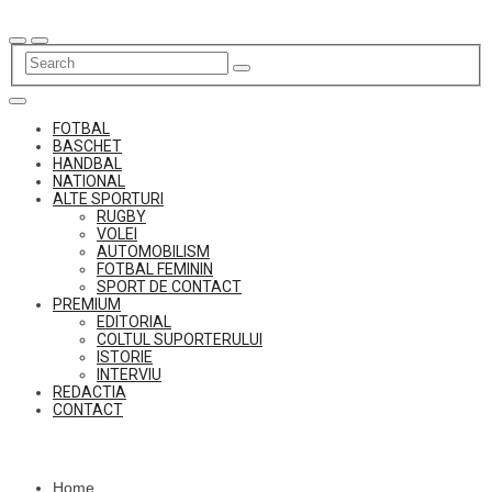
Skip
to
content
FOTBAL
BASCHET
HANDBAL
NATIONAL
ALTE SPORTURI
RUGBY
VOLEI
AUTOMOBILISM
FOTBAL FEMININ
SPORT DE CONTACT
PREMIUM
EDITORIAL
COLTUL SUPORTERULUI
ISTORIE
INTERVIU
REDACTIA
CONTACT
Home