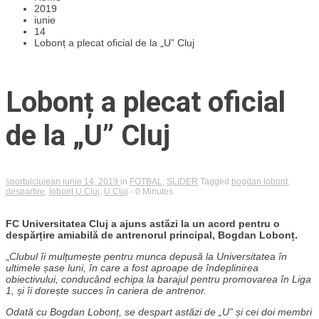
2019
iunie
14
Lobonț a plecat oficial de la „U” Cluj
Lobonț a plecat oficial
de la „U” Cluj
sportulclujean
iunie 14, 2019
in
FOTBAL
,
SLIDER
Tagged
bogdan lobont
,
despartire
,
lobont U Cluj
,
U Cluj
- 0 Minutes
FC Universitatea Cluj a ajuns astăzi la un acord pentru o
despărțire amiabilă de antrenorul principal, Bogdan Lobonț.
„
Clubul îi mulțumește pentru munca depusă la Universitatea în
ultimele șase luni, în care a fost aproape de îndeplinirea
obiectivului, conducând echipa la barajul pentru promovarea în Liga
1, și îi dorește succes în cariera de antrenor.
Odată cu Bogdan Lobonț, se despart astăzi de „U” și cei doi membri