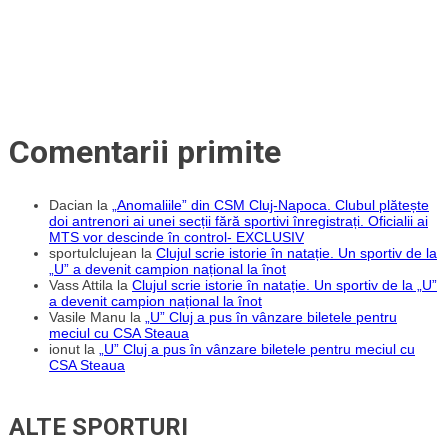
Comentarii primite
Dacian
la
„Anomaliile” din CSM Cluj-Napoca. Clubul plătește
doi antrenori ai unei secții fără sportivi înregistrați. Oficialii ai
MTS vor descinde în control- EXCLUSIV
sportulclujean
la
Clujul scrie istorie în natație. Un sportiv de la
„U” a devenit campion național la înot
Vass Attila
la
Clujul scrie istorie în natație. Un sportiv de la „U”
a devenit campion național la înot
Vasile Manu
la
„U” Cluj a pus în vânzare biletele pentru
meciul cu CSA Steaua
ionut
la
„U” Cluj a pus în vânzare biletele pentru meciul cu
CSA Steaua
ALTE SPORTURI