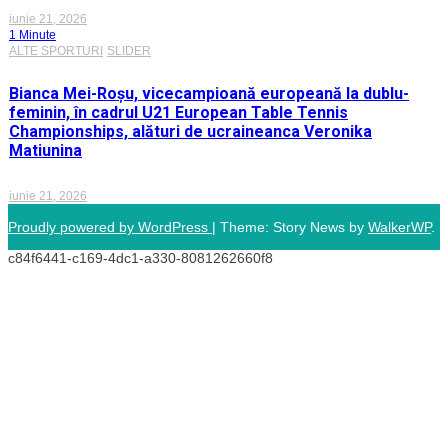
iunie 21, 2026
1 Minute
ALTE SPORTURI
SLIDER
Bianca Mei-Roșu, vicecampioană europeană la dublu-
feminin, în cadrul U21 European Table Tennis
Championships, alături de ucraineanca Veronika
Matiunina
iunie 21, 2026
Proudly powered by WordPress
|
Theme: Story News by
WalkerWP
.
c84f6441-c169-4dc1-a330-8081262660f8