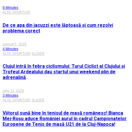
8 Minutes
ALTE SPORTURI
De ce apa din jacuzzi este lăptoasă și cum rezolvi
problema corect
august 5, 2026
4 Minutes
ALTE SPORTURI
SLIDER
Clujul intră în febra ciclismului: Turul Ciclist al Clujului și
Trofeul Ardealului dau startul unui weekend plin de
adrenalină
iulie 11, 2026
3 Minutes
ALTE SPORTURI
SLIDER
Viitorul sună bine în tenisul de masă românesc! Bianca
Mei-Roșu aduce României aurul în cadrul Campionatelor
Europene de Tenis de masă U21 de la Cluj-Napoca!