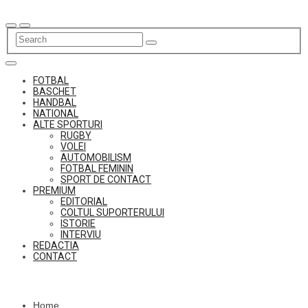
Skip
to
content
FOTBAL
BASCHET
HANDBAL
NATIONAL
ALTE SPORTURI
RUGBY
VOLEI
AUTOMOBILISM
FOTBAL FEMININ
SPORT DE CONTACT
PREMIUM
EDITORIAL
COLTUL SUPORTERULUI
ISTORIE
INTERVIU
REDACTIA
CONTACT
Home