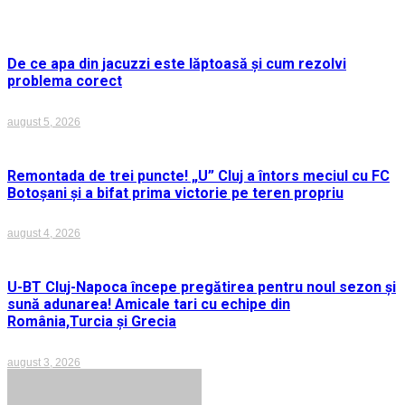
De ce apa din jacuzzi este lăptoasă și cum rezolvi
problema corect
august 5, 2026
Remontada de trei puncte! „U” Cluj a întors meciul cu FC
Botoșani și a bifat prima victorie pe teren propriu
august 4, 2026
U-BT Cluj-Napoca începe pregătirea pentru noul sezon și
sună adunarea! Amicale tari cu echipe din
România,Turcia și Grecia
august 3, 2026