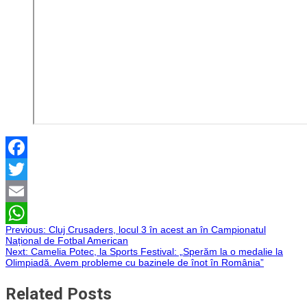
Facebook
Twitter
Email
Navigare
Previous:
Cluj Crusaders, locul 3 în acest an în Campionatul
WhatsApp
Național de Fotbal American
Next:
Camelia Potec, la Sports Festival: „Sperăm la o medalie la
în
Olimpiadă. Avem probleme cu bazinele de înot în România”
articole
Related Posts