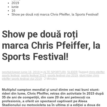
2019
iunie
16
Show pe două roți marca Chris Pfeiffer, la Sports Festival!
Show pe două roți
marca Chris Pfeiffer, la
Sports Festival!
sportulclujean
iunie 16, 2019
in
ALTE SPORTURI
,
SLIDER
Tagged
chris pfeiffer
,
sports festival
,
sports festival 2019
,
sports festival cluj 2019
,
stunt rider chris
pfeiffer sports festival cluj 2019
- 2 Minutes
Multiplul campion mondial și unul dintre cei mai buni stunt-
rideri din lume, Chris Pfeiffer, retras din activitate în 2015 după
35 de ani de competiții, din care 20 de ani petrecuți ca
profesionis, a oferit un spectacol captivant pe Aleea
Stadionului cu motocicleta sa în ultima zi a ediției a doua de