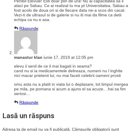
Penibil Elevule! Esti doar plin de ura! Nu ai capacitatea sa il
ataci pe Sabau. Ce ai realizat tu ma pt Universitatea. Sabau a
fost acolo de doua ori si de fiecare data ne-a scos din cacat.
Vezi-ti de ultrasul si de galerie si nu iti mai da filme ca detii
echipa ca nu e asa.
Răspunde
manastur klan
iunie 17, 2019 at 12:05 pm
elevu ii senil de ce il mai bagati in seama?
cand nu si ia medicamentele delireaza, numeni nu l inghite
nici macar prietenii lui, nu mai faceti celebrii oameni prosti
omu asta nu a platit in viata lui o deplasare, tot timpul mergea
pe mila, pe pomana si acum a ajuns el sa acuze.. .hai sa fim
seriosi…
Răspunde
Lasă un răspuns
Adresa ta de email nu va fi publicată.
Câmpurile obligatorii sunt