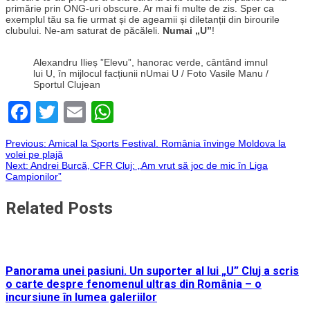
primărie prin ONG-uri obscure. Ar mai fi multe de zis. Sper ca
exemplul tău sa fie urmat și de ageamii și diletanții din birourile
clubului. Ne-am saturat de păcăleli.
Numai „U”
!
Alexandru Ilieș ”Elevu”, hanorac verde, cântând imnul
lui U, în mijlocul facțiunii nUmai U / Foto Vasile Manu /
Sportul Clujean
Facebook
Twitter
Email
WhatsApp
Navigare
Previous:
Amical la Sports Festival. România învinge Moldova la
volei pe plajă
Next:
Andrei Burcă, CFR Cluj: „Am vrut să joc de mic în Liga
în
Campionilor”
articole
Related Posts
Panorama unei pasiuni. Un suporter al lui „U” Cluj a scris
o carte despre fenomenul ultras din România – o
incursiune în lumea galeriilor