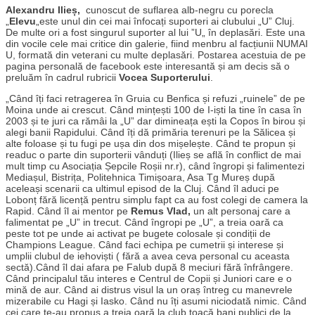
Alexandru Ilieș,
cunoscut de suflarea alb-negru cu porecla
„
Elevu
„este unul din cei mai înfocați suporteri ai clubului „U” Cluj.
De multe ori a fost singurul suporter al lui ”U„ în deplasări. Este una
din vocile cele mai critice din galerie, fiind menbru al facțiunii NUMAI
U, formată din veterani cu multe deplasări. Postarea acestuia de pe
pagina personală de facebook este interesantă și am decis să o
preluăm în cadrul rubricii
Vocea Suporterului
.
„Când îți faci retragerea în Gruia cu Benfica și refuzi „ruinele” de pe
Moina unde ai crescut. Când mințești 100 de I-iști la tine în casa în
2003 și te juri ca rămâi la „U” dar dimineața ești la Copos în birou și
alegi banii Rapidului. Când îți dă primăria terenuri pe la Sălicea și
alte foloase și tu fugi pe ușa din dos mișelește. Când te propun și
readuc o parte din suporterii vânduți (Ilieș se află în conflict de mai
mult timp cu Asociația Șepcile Roșii nr.r), când îngropi și falimentezi
Mediașul, Bistrița, Politehnica Timișoara, Asa Tg Mureș după
aceleași scenarii ca ultimul episod de la Cluj. Când îl aduci pe
Lobonț fără licență pentru simplu fapt ca au fost colegi de camera la
Rapid. Când îl ai mentor pe
Remus Vlad,
un alt personaj care a
falimentat pe „U” in trecut. Când îngropi pe „U”, a treia oară ca
peste tot pe unde ai activat pe bugete colosale și condiții de
Champions League. Când faci echipa pe cumetrii și interese și
umplii clubul de iehoviști ( fără a avea ceva personal cu aceasta
sectă).Când îl dai afara pe Falub după 8 meciuri fără înfrângere.
Când principalul tău interes e Centrul de Copii și Juniori care e o
mină de aur. Când ai distrus visul la un oraș întreg cu manevrele
mizerabile cu Hagi și Iasko. Când nu îți asumi niciodată nimic. Când
cei care te-au propus a treia oară la club toacă bani publici de la