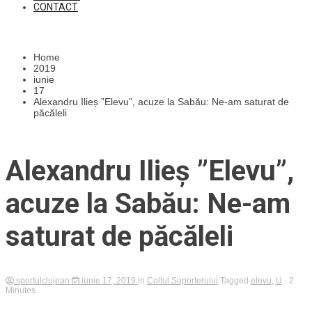
CONTACT
Home
2019
iunie
17
Alexandru Ilieș ”Elevu”, acuze la Sabău: Ne-am saturat de
păcăleli
Alexandru Ilieș ”Elevu”,
acuze la Sabău: Ne-am
saturat de păcăleli
sportulclujean
iunie 17, 2019
in
Coltul Suporterului
Tagged
elevu
,
U
- 2
Minutes