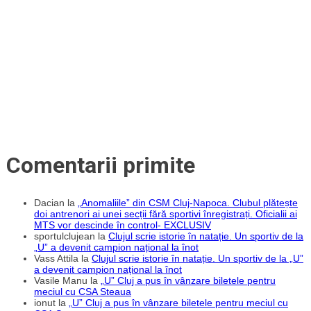
Comentarii primite
Dacian
la
„Anomaliile” din CSM Cluj-Napoca. Clubul plătește
doi antrenori ai unei secții fără sportivi înregistrați. Oficialii ai
MTS vor descinde în control- EXCLUSIV
sportulclujean
la
Clujul scrie istorie în natație. Un sportiv de la
„U” a devenit campion național la înot
Vass Attila
la
Clujul scrie istorie în natație. Un sportiv de la „U”
a devenit campion național la înot
Vasile Manu
la
„U” Cluj a pus în vânzare biletele pentru
meciul cu CSA Steaua
ionut
la
„U” Cluj a pus în vânzare biletele pentru meciul cu