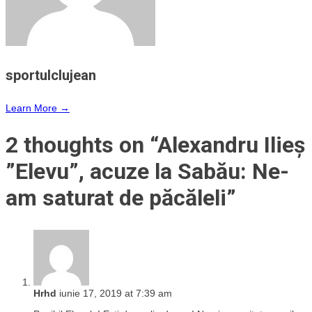
sportulclujean
Learn More →
2 thoughts on “
Alexandru Ilieș
”Elevu”, acuze la Sabău: Ne-
am saturat de păcăleli
”
Hrhd
iunie 17, 2019 at 7:39 am