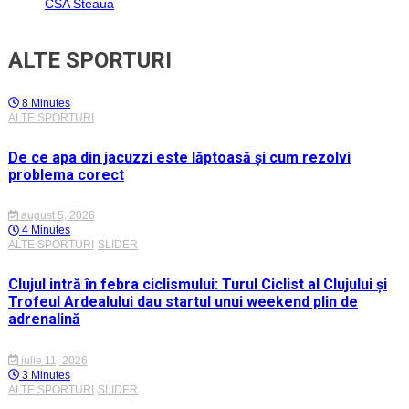
CSA Steaua
ALTE SPORTURI
8 Minutes
ALTE SPORTURI
De ce apa din jacuzzi este lăptoasă și cum rezolvi
problema corect
august 5, 2026
4 Minutes
ALTE SPORTURI
SLIDER
Clujul intră în febra ciclismului: Turul Ciclist al Clujului și
Trofeul Ardealului dau startul unui weekend plin de
adrenalină
iulie 11, 2026
3 Minutes
ALTE SPORTURI
SLIDER