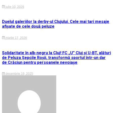
iulie 10, 2026
Duelul galeriilor la derby-ul Clujului. Cele mai tari mesaje
afișate de cele două peluze
martie 17, 2026
Solidaritate în alb-negru la Cluj! FC „U” Cluj și U-BT, alături
de Peluza Șepcile Roșii, transformă sportul într-un dar
de Crăciun pentru persoanele nevoiașe
decembrie 19, 2025