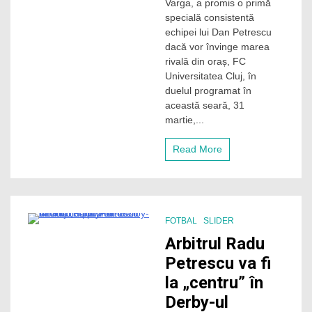
Varga, a promis o primă
CFR
Cluj
specială consistentă
vor
echipei lui Dan Petrescu
avea
dacă vor învinge marea
o
rivală din oraș, FC
primă
Universitatea Cluj, în
consistentă
duelul programat în
în
derby-
această seară, 31
ul
martie,...
Clujului
Read More
FOTBAL
SLIDER
1 Minute
Arbitrul Radu
Petrescu va fi
la „centru” în
Derby-ul