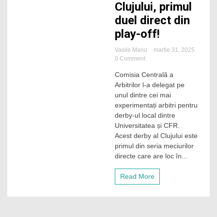
Clujului, primul
duel direct din
play-off!
Vasile Manu
martie 31, 2025
on
0 Comment
Arbitrul
Comisia Centrală a
Radu
Arbitrilor l-a delegat pe
Petrescu
va
unul dintre cei mai
fi
experimentați arbitri pentru
la
derby-ul local dintre
„centru”
Universitatea și CFR.
în
Acest derby al Clujului este
Derby-
primul din seria meciurilor
ul
Clujului,
directe care are loc în...
primul
duel
Read More
direct
din
play-
off!