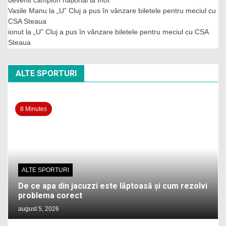
devenit campion național la înot
Vasile Manu
la
„U” Cluj a pus în vânzare biletele pentru meciul cu
CSA Steaua
ionut
la
„U” Cluj a pus în vânzare biletele pentru meciul cu CSA
Steaua
ALTE SPORTURI
8 Minutes
ALTE SPORTURI
De ce apa din jacuzzi este lăptoasă și cum rezolvi
problema corect
august 5, 2026