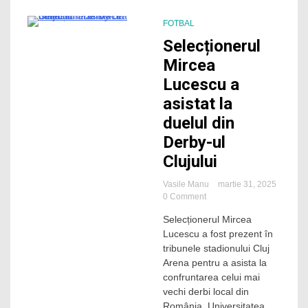
fața
rivalei
FOTBAL
locale
1 Minute
Selecționerul
Mircea
Lucescu a
asistat la
duelul din
Derby-ul
Clujului
Vasile Manu
martie 31, 2025
on
0 Comment
Selecționerul
Selecționerul Mircea
Mircea
Lucescu a fost prezent în
Lucescu
a
tribunele stadionului Cluj
asistat
Arena pentru a asista la
la
confruntarea celui mai
duelul
vechi derbi local din
din
România, Universitatea
Derby-