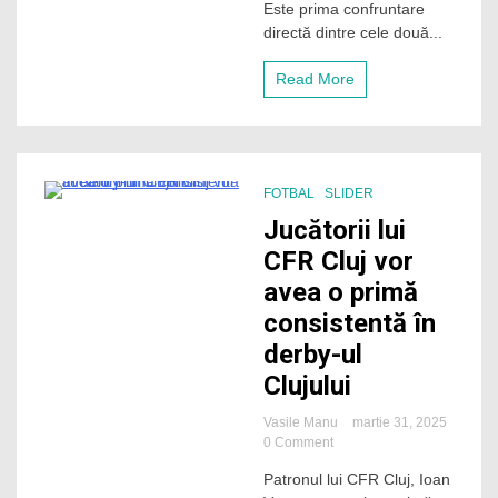
Este prima confruntare
Cluj
directă dintre cele două...
din
play-
off-
Read More
ul
Superligii!
ECHIPELE
DE
START
FOTBAL
SLIDER
1 Minute
Jucătorii lui
CFR Cluj vor
avea o primă
consistentă în
derby-ul
Clujului
Vasile Manu
martie 31, 2025
on
0 Comment
Jucătorii
Patronul lui CFR Cluj, Ioan
lui