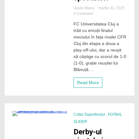
Vasile Manu
martie 31, 2025
on
0 Comment
Victorie
FC Universitatea Cluj a
pentru
trăit cu emoții finalul
„U”
Cluj
meciului în fața rivalei CFR
pentru
Cluj din etapa a doua a
a
play-off-ului, dar a reușit
treia
să câștige cu scorul de 1-0
oară
(1-0), grație reușitei lui
în
Blănuță....
acest
sezon
contra
Read More
rivalei
CFR
Cluj,
în
fața
a
Coltul Suporterului
FOTBAL
peste
1 Minute
SLIDER
20.000
Derby-ul
de
spectatori