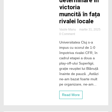
determinare în
victoria
muncită în fața
rivalei locale
Vasile Manu
martie 31, 2025
on
0 Comment
Sabău
Universitatea Cluj s-a
a
impus cu scorul de 1-0
recunoscut
superioritatea
împotriva rivalei CFR, în
CFR-
cadrul etapei a doua a
ului,
play-off-ului Superligii,
dar
grație reușitei lui Blănuță
și-
înainte de pauză. „Astăzi
a
ne-am bazat foarte mult
lăudat
elevii
pe organizare, ne-am...
pentru
determinare
Read More
în
victoria
muncită
în