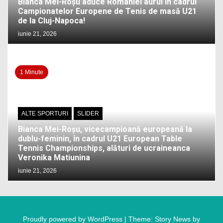
Bianca Mei-Roșu aduce României aurul în cadrul
Campionatelor Europene de Tenis de masă U21
de la Cluj-Napoca!
iunie 21, 2026
1 Minute
ALTE SPORTURI
SLIDER
Bianca Mei-Roșu, vicecampioană europeană la
dublu-feminin, în cadrul U21 European Table
Tennis Championships, alături de ucraineanca
Veronika Matiunina
iunie 21, 2026
Proudly powered by WordPress
|
Theme: Story News by