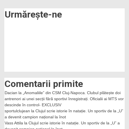
Urmărește-ne
Comentarii primite
Dacian
la
„Anomaliile” din CSM Cluj-Napoca. Clubul plătește doi
antrenori ai unei secții fără sportivi înregistrați. Oficialii ai MTS vor
descinde în control- EXCLUSIV
sportulclujean
la
Clujul scrie istorie în natație. Un sportiv de la „U”
a devenit campion național la înot
Vass Attila
la
Clujul scrie istorie în natație. Un sportiv de la „U” a