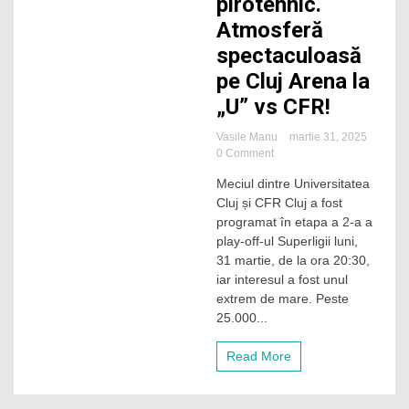
pirotehnic.
Atmosferă
spectaculoasă
pe Cluj Arena la
„U” vs CFR!
Vasile Manu
martie 31, 2025
on
0 Comment
Derby-
Meciul dintre Universitatea
ul
Cluj și CFR Cluj a fost
pirotehnic.
Atmosferă
programat în etapa a 2-a a
spectaculoasă
play-off-ul Superligii luni,
pe
31 martie, de la ora 20:30,
Cluj
iar interesul a fost unul
Arena
extrem de mare. Peste
la
25.000...
„U”
vs
CFR!
Read More