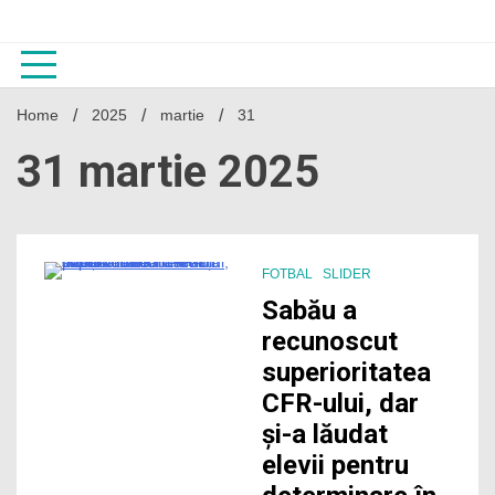
Skip
to
content
Home
2025
martie
31
31 martie 2025
FOTBAL
SLIDER
3 Minutes
Sabău a
recunoscut
superioritatea
CFR-ului, dar
și-a lăudat
elevii pentru