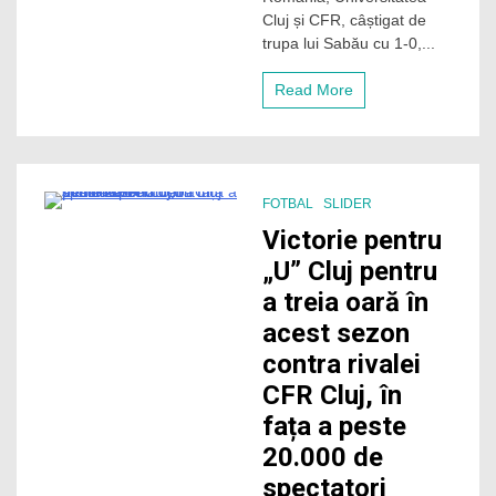
Cluj și CFR, câștigat de
ul
Clujului
trupa lui Sabău cu 1-0,...
Read More
FOTBAL
SLIDER
4 Minutes
Victorie pentru
„U” Cluj pentru
a treia oară în
acest sezon
contra rivalei
CFR Cluj, în
fața a peste
20.000 de
spectatori