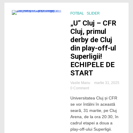
FOTBAL
SLIDER
3 Minutes
„U” Cluj – CFR
Cluj, primul
derby de Cluj
din play-off-ul
Superligii!
ECHIPELE DE
START
Vasile Manu
martie 31, 2025
on
0 Comment
„U”
Universitatea Cluj și CFR
Cluj
se vor întâlni în această
–
CFR
seară, 31 martie, pe Cluj
Cluj,
Arena, de la ora 20:30, în
primul
cadrul etapei a doua a
derby
play-off-ului Superligii.
de