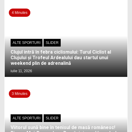
4 Minutes
ALTE SPORTURI
SLIDER
Clujul intră în febra ciclismului: Turul Ciclist al
Clujului și Trofeul Ardealului dau startul unui
weekend plin de adrenalină
iulie 11, 2026
3 Minutes
ALTE SPORTURI
SLIDER
Viitorul sună bine în tenisul de masă românesc!