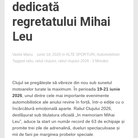
dedicată
regretatului Mihai
Leu
Vasile Manu
iunie 18, 2026
in
ALTE SPORTURI
,
Automobilism
Tagged
raliu
,
raliul clujului
,
raliul clujului 2026
- 3 Minutes
Clujul se pregătește să vibreze din nou sub sunetul
motoarelor turate la maximum. În perioada
19-21 iunie
2026
, unul dintre cele mai importante evenimente
automobilistice ale anului revine în forță, într-o ediție cu o
încărcătură emoțională aparte. Raliul Clujului 2026,
desfășurat sub titulatura oficială „In memoriam Mihai
Leu”, aduce la start un număr record de 63 de echipaje și
promite trei zile de adrenalină, dueluri spectaculoase și
mii de fani pe marginea probelor speciale.