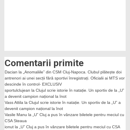
Comentarii primite
Dacian
la
„Anomaliile” din CSM Cluj-Napoca. Clubul plătește doi
antrenori ai unei secții fără sportivi înregistrați. Oficialii ai MTS vor
descinde în control- EXCLUSIV
sportulclujean
la
Clujul scrie istorie în natație. Un sportiv de la „U”
a devenit campion național la înot
Vass Attila
la
Clujul scrie istorie în natație. Un sportiv de la „U” a
devenit campion național la înot
Vasile Manu
la
„U” Cluj a pus în vânzare biletele pentru meciul cu
CSA Steaua
ionut
la
„U” Cluj a pus în vânzare biletele pentru meciul cu CSA