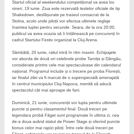
Startul oficial al weekendului competițional va avea loc
vineri, 19 iunie. Ziua este rezervată testelor oficiale de tip
Shakedown, desfășurate pe traseul consacrat de la
Stolna, acolo unde piloții vor efectua ultimele reglaje
înaintea luptei pentru secunde. Seara, de la ora 20:00,
publicul va avea ocazia să îi întâlnească pe concurenți în
cadrul Startului Festiv organizat la Cluj Arena.
Sâmbătă, 20 iunie, raliul intră în ritm maxim. Echipajele
vor aborda de două ori celebrele probe Tarnița și Dângău,
considerate printre cele mai spectaculoase din calendarul
național. Programul include și o trecere pe proba Florești,
iar finalul zilei va fi marcat de o superspecială amenajată
în centrul municipiului Cluj-Napoca, menită să aducă
spectacolul cât mai aproape de fani.
Duminică, 21 iunie, concurenții vor lupta pentru ultimele
puncte și pentru clasamentul final. Două treceri pe
legendara probă Făget sunt programate în ultima zi, cea
de-a doua având statut de Power Stage și oferind puncte
bonus celor mai rapizi piloți. Între cele două treceri pe