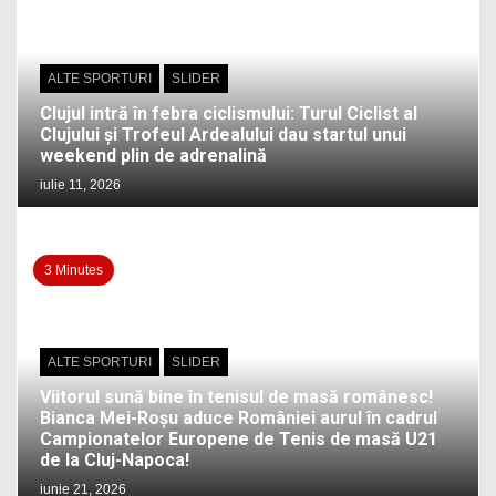
ALTE SPORTURI
SLIDER
Clujul intră în febra ciclismului: Turul Ciclist al
Clujului și Trofeul Ardealului dau startul unui
weekend plin de adrenalină
iulie 11, 2026
3 Minutes
ALTE SPORTURI
SLIDER
Viitorul sună bine în tenisul de masă românesc!
Bianca Mei-Roșu aduce României aurul în cadrul
Campionatelor Europene de Tenis de masă U21
de la Cluj-Napoca!
iunie 21, 2026