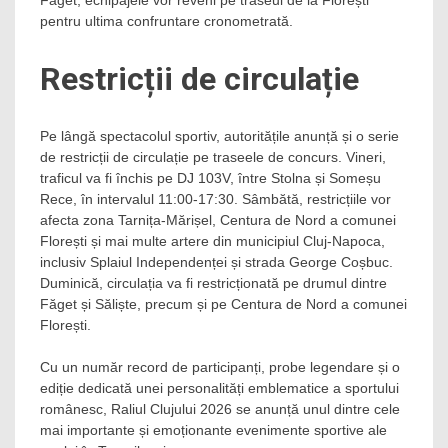
Făget, echipajele vor reveni pe traseul de la Florești
pentru ultima confruntare cronometrată.
Restricții de circulație
Pe lângă spectacolul sportiv, autoritățile anunță și o serie
de restricții de circulație pe traseele de concurs. Vineri,
traficul va fi închis pe DJ 103V, între Stolna și Someșu
Rece, în intervalul 11:00-17:30. Sâmbătă, restricțiile vor
afecta zona Tarnița-Mărișel, Centura de Nord a comunei
Florești și mai multe artere din municipiul Cluj-Napoca,
inclusiv Splaiul Independenței și strada George Coșbuc.
Duminică, circulația va fi restricționată pe drumul dintre
Făget și Săliște, precum și pe Centura de Nord a comunei
Florești.
Cu un număr record de participanți, probe legendare și o
ediție dedicată unei personalități emblematice a sportului
românesc, Raliul Clujului 2026 se anunță unul dintre cele
mai importante și emoționante evenimente sportive ale