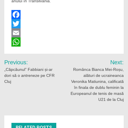
anului în Transilvania.
Facebook
Twitter
Email
WhatsApp
Navigare
Previous:
Next:
în
„Căpcăunul” Fabbiani și-ar
Românca Bianca Mei-Roșu,
dori să o antreneze pe CFR
alături de ucraineanca
articole
Cluj
Veronika Matiunina, calificată
în finala de dublu feminin la
Europeanul de tenis de masă
U21 de la Cluj
RELATED POSTS