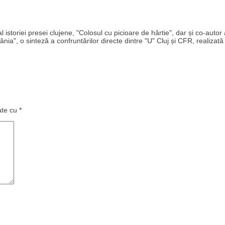
storiei presei clujene, "Colosul cu picioare de hârtie", dar și co-autor 
ânia", o sinteză a confruntărilor directe dintre "U" Cluj și CFR, realizată
ate cu
*