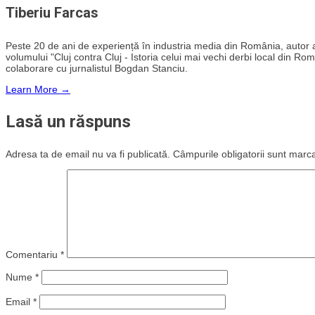
Tiberiu Farcas
Peste 20 de ani de experiență în industria media din România, autor al i
volumului "Cluj contra Cluj - Istoria celui mai vechi derbi local din Rom
colaborare cu jurnalistul Bogdan Stanciu.
Learn More →
Lasă un răspuns
Adresa ta de email nu va fi publicată.
Câmpurile obligatorii sunt marc
Comentariu
*
Nume
*
Email
*