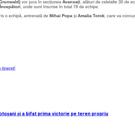
 Grunwald)
vor juca în secțiunea
Avansați
, alături de celelalte 30 de e
Începători
, unde sunt înscrise în total 78 de echipe.
cris o echipă, antrenată de
Mihai Popa
și
Amalia Torok
, care va concu
 tineret!
toșani și a bifat prima victorie pe teren propriu