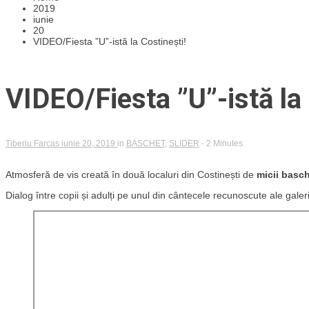
2019
iunie
20
VIDEO/Fiesta ”U”-istă la Costinești!
VIDEO/Fiesta ”U”-istă la 
Tiberiu Farcas
iunie 20, 2019
in
BASCHET
,
SLIDER
- 2 Minutes
Atmosferă de vis creată în două localuri din Costinești de
micii basch
Dialog între copii și adulți pe unul din cântecele recunoscute ale galerie