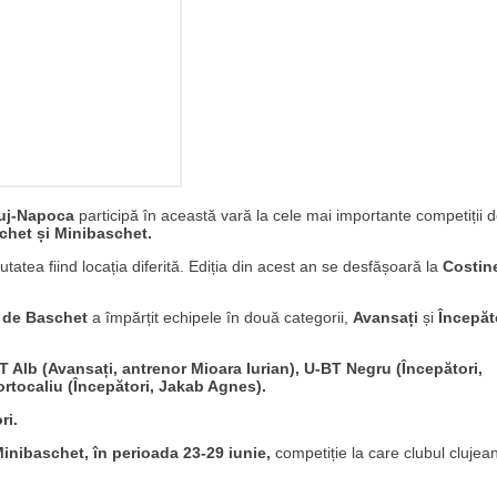
uj-Napoca
participă în această vară la cele mai importante competiții 
chet și Minibaschet.
tatea fiind locația diferită. Ediția din acest an se desfășoară la
Costine
ă de Baschet
a împărțit echipele în două categorii,
Avansați
și
Începăt
T Alb (Avansați, antrenor Mioara Iurian), U-BT Negru (Începători,
rtocaliu (Începători, Jakab Agnes).
ori.
Minibaschet, în perioada 23-29 iunie,
competiție la care clubul clujea