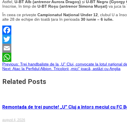
Astfel,
U-BT Alb (antrenor Aurora Dragoș)
și
U-BT Negru (Gyorgy
înscrise, în timp de
U-BT Roșu (antrenor Simona Mușat)
va juca la
În ceea ce privește
Campionatul Național Under 12
, clubul U a îns
alte 28 de echipe din toată țara în perioada
30 iunie – 6 iulie.
Facebook
Twitter
Email
Navigare
Previous:
Trei handbaliste de la „U” Cluj, convocate la lotul național de
WhatsApp
Next:
Atac la Perfidul Albion. Tricolorii „mici” joacă, astăzi cu Anglia
în
Related Posts
articole
Remontada de trei puncte! „U” Cluj a întors meciul cu FC Bo
august 4, 2026