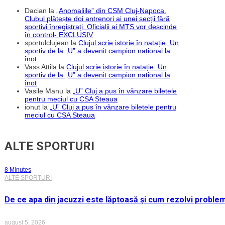
Dacian
la
„Anomaliile” din CSM Cluj-Napoca.
Clubul plătește doi antrenori ai unei secții fără
sportivi înregistrați. Oficialii ai MTS vor descinde
în control- EXCLUSIV
sportulclujean
la
Clujul scrie istorie în natație. Un
sportiv de la „U” a devenit campion național la
înot
Vass Attila
la
Clujul scrie istorie în natație. Un
sportiv de la „U” a devenit campion național la
înot
Vasile Manu
la
„U” Cluj a pus în vânzare biletele
pentru meciul cu CSA Steaua
ionut
la
„U” Cluj a pus în vânzare biletele pentru
meciul cu CSA Steaua
ALTE SPORTURI
8 Minutes
ALTE SPORTURI
De ce apa din jacuzzi este lăptoasă și cum rezolvi proble
august 5, 2026