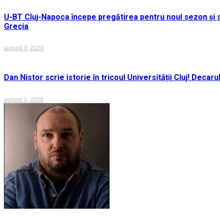
U-BT Cluj-Napoca începe pregătirea pentru noul sezon și s
Grecia
august 3, 2026
Dan Nistor scrie istorie în tricoul Universității Cluj! Deca
august 3, 2026