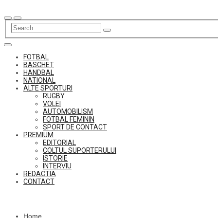
Skip
to
content
FOTBAL
BASCHET
HANDBAL
NATIONAL
ALTE SPORTURI
RUGBY
VOLEI
AUTOMOBILISM
FOTBAL FEMININ
SPORT DE CONTACT
PREMIUM
EDITORIAL
COLTUL SUPORTERULUI
ISTORIE
INTERVIU
REDACTIA
CONTACT
Home