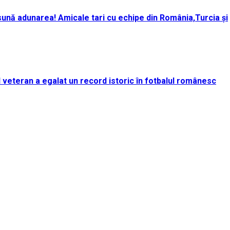
ună adunarea! Amicale tari cu echipe din România,Turcia și
rul veteran a egalat un record istoric în fotbalul românesc