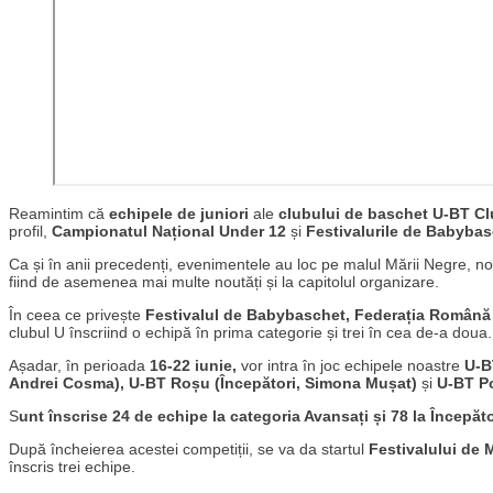
Reamintim că
echipele de juniori
ale
clubului de baschet
U-BT Cl
profil,
Campionatul Național Under 12
și
Festivalurile de Babybas
Ca și în anii precedenți, evenimentele au loc pe malul Mării Negre, nou
fiind de asemenea mai multe noutăți și la capitolul organizare.
În ceea ce privește
Festivalul de Babybaschet, Federația Român
clubul U înscriind o echipă în prima categorie și trei în cea de-a doua.
Așadar, în perioada
16-22 iunie,
vor intra în joc echipele noastre
U-B
Andrei Cosma), U-BT Roșu (Începători, Simona Mușat)
și
U-BT Po
S
unt înscrise 24 de echipe la categoria Avansați și 78 la Începăt
După încheierea acestei competiții, se va da startul
Festivalului de 
înscris trei echipe.