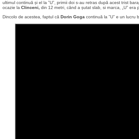
ultimul continuă și el la ”U”, primii doi s-au retras după acest trist bar
ocazie la
Clinceni,
din 12 metri, când a șutat slab, si marca, „U” era pr
Dincolo de acestea, faptul că
Dorin Goga
continuă la ”U” e un lucru 