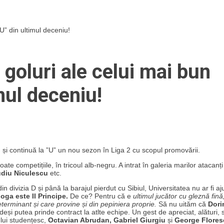
„U” din ultimul deceniu!
 goluri ale celui mai bun
imul deceniu!
) și continuă la ”U” un nou sezon în Liga 2 cu scopul promovării.
toate competițiile, în tricoul alb-negru. A intrat în galeria marilor atacanți 
udiu Niculescu
etc.
din divizia D și până la barajul pierdut cu Sibiul, Universitatea nu ar fi aj
oga este Il Principe.
De ce? Pentru că e
ultimul jucător cu gleznă fină
determinant și care provine și din pepiniera proprie.
Să nu uităm că
Dori
 deși putea prinde contract la atlte echipe. Un gest de apreciat, alături, 
bului studențesc,
Octavian Abrudan, Gabriel Giurgiu
și
George Flores