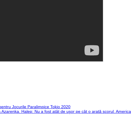
e pentru Jocurile Paralimpice Tokio 2020
 Azarenka. Halep: Nu a fost atât de uşor pe cât o arată scorul. Americ