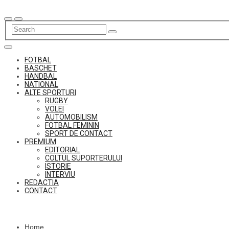
Skip
to
content
FOTBAL
BASCHET
HANDBAL
NATIONAL
ALTE SPORTURI
RUGBY
VOLEI
AUTOMOBILISM
FOTBAL FEMININ
SPORT DE CONTACT
PREMIUM
EDITORIAL
COLTUL SUPORTERULUI
ISTORIE
INTERVIU
REDACTIA
CONTACT
Home