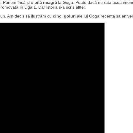
aj. Punem însă și o
bilă neagră
la Goga. Poate dacă nu rata acea imen
omovată în Liga 1. Dar istoria s-a scris altfel.
bun. Am decis să ilustrăm cu
cinci goluri
ale lui Goga recenta sa anive