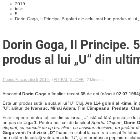
2019
iulie
5
Dorin Goga, Il Principe. 5 goluri ale celui mai bun produs al lui 
Dorin Goga, Il Principe. 5
produs al lui „U” din ult
Tiberiu Farcas
iulie 5, 2019
in
FOTBAL
,
SLIDER
- 2 Minutes
Atacantul
Dorin Goga
a împlinit recent
35
de ani (născut
02.07.1984
Este un produs sută la sută al lui ”U” Cluj. Are
114 goluri all-time,
în 
”U”, alături de
Ivansuc, Mihai Adam, Tim Câmpeanu, Predatu, Cla
Este limpede pentru toți cei din suflarea „U”-istă că fără prestațiile lui 
un pas de
Liga 1
. Pentru noi, cei de la siteul
Sportul Clujean
,
Dorin G
elegant, cu execuții de tip brazilian, cu assisturi decisive, un jucător 
Goga venit în divizia „D”
înapoi la clubul la care s-a lansat în fotbal
nu-i uităm de ceilalți veterani ai lui ”U”, și ei produși ai pepinierei clu