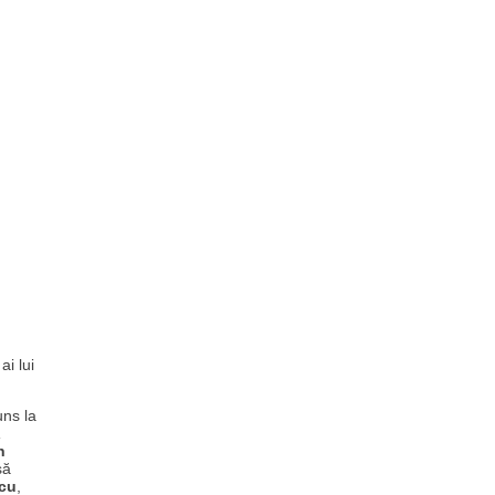
ai lui
uns la
,
n
să
cu
,