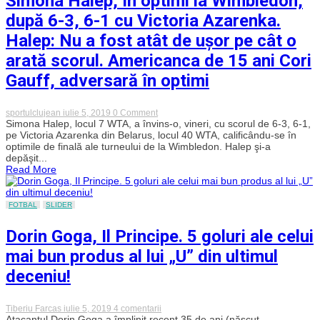
Simona Halep, în optimi la Wimbledon,
după 6-3, 6-1 cu Victoria Azarenka.
Halep: Nu a fost atât de uşor pe cât o
arată scorul. Americanca de 15 ani Cori
Gauff, adversară în optimi
on
sportulclujean
iulie 5, 2019
0 Comment
Simona
Simona Halep, locul 7 WTA, a învins-o, vineri, cu scorul de 6-3, 6-1,
Halep,
pe Victoria Azarenka din Belarus, locul 40 WTA, calificându-se în
în
optimile de finală ale turneului de la Wimbledon. Halep şi-a
optimi
depăşit...
la
Read More
Wimbledon,
după
6-
3,
FOTBAL
SLIDER
6-
1
Dorin Goga, Il Principe. 5 goluri ale celui
cu
Victoria
mai bun produs al lui „U” din ultimul
Azarenka.
Halep:
deceniu!
Nu
a
fost
atât
la
Tiberiu Farcas
iulie 5, 2019
4 comentarii
de
Dorin
Atacantul Dorin Goga a împlinit recent 35 de ani (născut