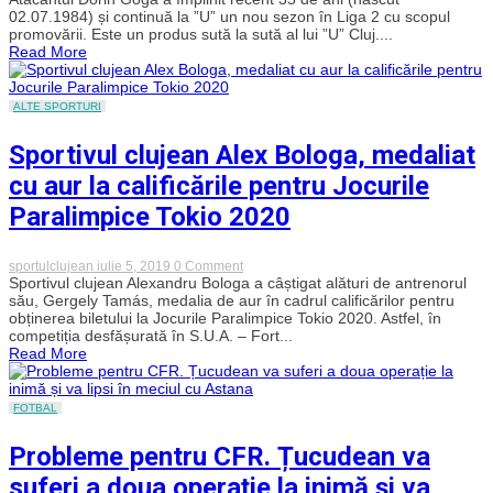
uşor
Goga,
02.07.1984) și continuă la ”U” un nou sezon în Liga 2 cu scopul
pe
Il
promovării. Este un produs sută la sută al lui ”U” Cluj....
cât
Principe.
o
Read More
5
arată
goluri
scorul.
ale
Americanca
celui
ALTE SPORTURI
de
mai
15
bun
ani
Sportivul clujean Alex Bologa, medaliat
produs
Cori
al
Gauff,
cu aur la calificările pentru Jocurile
lui
adversară
„U”
în
Paralimpice Tokio 2020
din
optimi
ultimul
deceniu!
on
sportulclujean
iulie 5, 2019
0 Comment
Sportivul
Sportivul clujean Alexandru Bologa a câștigat alături de antrenorul
clujean
său, Gergely Tamás, medalia de aur în cadrul calificărilor pentru
Alex
obținerea biletului la Jocurile Paralimpice Tokio 2020. Astfel, în
Bologa,
competiția desfășurată în S.U.A. – Fort...
medaliat
Read More
cu
aur
la
calificările
FOTBAL
pentru
Jocurile
Probleme pentru CFR. Țucudean va
Paralimpice
Tokio
suferi a doua operație la inimă și va
2020