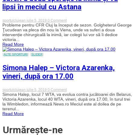
lipsi în meciul cu Astana
on
sportulclujean
iulie 5, 2019
0 Comment
Probleme
Probleme pentru CFR Cluj la început de sezon. Golgheterul George
pentru
Ţucudean va pleca din nou la Viena, unde va suferi a doua
CFR.
intervenție chirurgicală la inimă, iar colegii lui vor să îi dedice
Țucudean
victoria...
va
Read More
suferi
a
doua
ALTE SPORTURI
SLIDER
operație
la
Simona Halep – Victora Azarenka,
inimă
și
vineri, după ora 17.00
va
lipsi
în
meciul
on
sportulclujean
iulie 5, 2019
0 Comment
cu
Simona
Simona Halep, locul 7 WTA, va evolua contra jucătoarei din Belarus,
Astana
Halep
Victoria Azarenka, locul 40 WTA, vineri, după ora 17.00, în turul trei
–
la Wimbledon, informează News.ro Meciul este al doilea de pe
Victora
terenul...
Azarenka,
Read More
vineri,
după
ora
Urmărește-ne
17.00