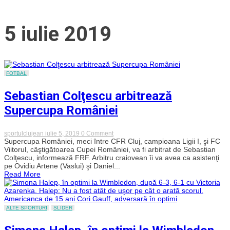
5 iulie 2019
FOTBAL
Sebastian Colţescu arbitrează
Supercupa României
on
sportulclujean
iulie 5, 2019
0 Comment
Sebastian
Supercupa României, meci între CFR Cluj, campioana Ligii I, şi FC
Colţescu
Viitorul, câştigătoarea Cupei României, va fi arbitrat de Sebastian
arbitrează
Colţescu, informează FRF. Arbitru craiovean îi va avea ca asistenţi
Supercupa
pe Ovidiu Artene (Vaslui) şi Daniel...
României
Read More
ALTE SPORTURI
SLIDER