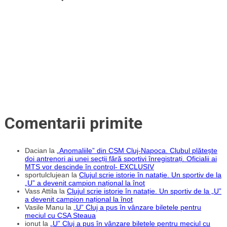
Comentarii primite
Dacian
la
„Anomaliile” din CSM Cluj-Napoca. Clubul plătește
doi antrenori ai unei secții fără sportivi înregistrați. Oficialii ai
MTS vor descinde în control- EXCLUSIV
sportulclujean
la
Clujul scrie istorie în natație. Un sportiv de la
„U” a devenit campion național la înot
Vass Attila
la
Clujul scrie istorie în natație. Un sportiv de la „U”
a devenit campion național la înot
Vasile Manu
la
„U” Cluj a pus în vânzare biletele pentru
meciul cu CSA Steaua
ionut
la
„U” Cluj a pus în vânzare biletele pentru meciul cu