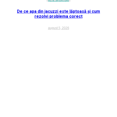
ALTE SPORTURI
De ce apa din jacuzzi este lăptoasă și cum
rezolvi problema corect
august 5, 2026