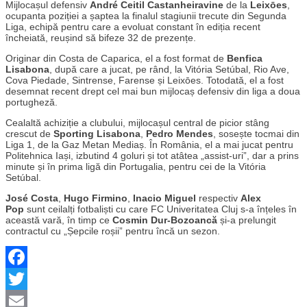
Mijlocașul defensiv
André Ceitil Castanheiravine
de la
Leixōes
,
ocupanta poziției a șaptea la finalul stagiunii trecute din Segunda
Liga, echipă pentru care a evoluat constant în ediția recent
încheiată, reușind să bifeze 32 de prezențe.
Originar din Costa de Caparica, el a fost format de
Benfica
Lisabona
, după care a jucat, pe rând, la Vitória Setúbal, Rio Ave,
Cova Piedade, Sintrense, Farense și Leixōes. Totodată, el a fost
desemnat recent drept cel mai bun mijlocaș defensiv din liga a doua
portugheză.
Cealaltă achiziție a clubului, mijlocașul central de picior stâng
crescut de
Sporting Lisabona
,
Pedro Mendes
, sosește tocmai din
Liga 1, de la Gaz Metan Mediaș. În România, el a mai jucat pentru
Politehnica Iași, izbutind 4 goluri și tot atâtea „assist-uri”, dar a prins
minute și în prima ligă din Portugalia, pentru cei de la Vitória
Setúbal.
José Costa
,
Hugo Firmino
,
Inacio Miguel
respectiv
Alex
Pop
sunt ceilalți fotbaliști cu care FC Univeritatea Cluj s-a înțeles în
această vară, în timp ce
Cosmin Dur-Bozoancă
și-a prelungit
contractul cu „Șepcile roșii” pentru încă un sezon.
Facebook
Twitter