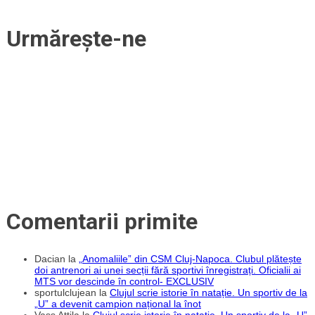
Urmărește-ne
Comentarii primite
Dacian
la
„Anomaliile” din CSM Cluj-Napoca. Clubul plătește
doi antrenori ai unei secții fără sportivi înregistrați. Oficialii ai
MTS vor descinde în control- EXCLUSIV
sportulclujean
la
Clujul scrie istorie în natație. Un sportiv de la
„U” a devenit campion național la înot