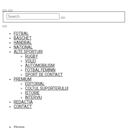
Skip
to
content
FOTBAL
BASCHET
HANDBAL
NATIONAL
ALTE SPORTURI
RUGBY
VOLEI
AUTOMOBILISM
FOTBAL FEMININ
SPORT DE CONTACT
PREMIUM
EDITORIAL
COLTUL SUPORTERULUI
ISTORIE
INTERVIU
REDACTIA
CONTACT
Home