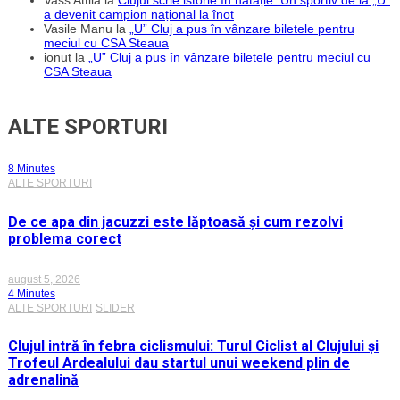
Vass Attila
la
Clujul scrie istorie în natație. Un sportiv de la „U”
a devenit campion național la înot
Vasile Manu
la
„U” Cluj a pus în vânzare biletele pentru
meciul cu CSA Steaua
ionut
la
„U” Cluj a pus în vânzare biletele pentru meciul cu
CSA Steaua
ALTE SPORTURI
8 Minutes
ALTE SPORTURI
De ce apa din jacuzzi este lăptoasă și cum rezolvi
problema corect
august 5, 2026
4 Minutes
ALTE SPORTURI
SLIDER
Clujul intră în febra ciclismului: Turul Ciclist al Clujului și
Trofeul Ardealului dau startul unui weekend plin de
adrenalină