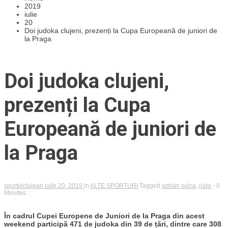
2019
iulie
20
Doi judoka clujeni, prezenți la Cupa Europeană de juniori de
la Praga
Doi judoka clujeni,
prezenți la Cupa
Europeană de juniori de
la Praga
sportulclujean
iulie 20, 2019
in
ALTE SPORTURI
Tagged
adrian sulca
,
judo
- 0
Minutes
În cadrul Cupei Europene de Juniori de la Praga din acest
weekend participă 471 de judoka din 39 de țări, dintre care 308