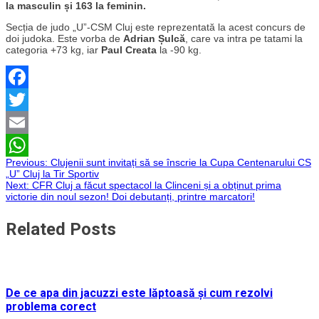
la masculin și 163 la feminin.
Secția de judo „U”-CSM Cluj este reprezentată la acest concurs de
doi judoka. Este vorba de
Adrian Șulcă
, care va intra pe tatami la
categoria +73 kg, iar
Paul Creata
la -90 kg.
Facebook
Twitter
Email
Navigare
Previous:
Clujenii sunt invitați să se înscrie la Cupa Centenarului CS
WhatsApp
„U” Cluj la Tir Sportiv
Next:
CFR Cluj a făcut spectacol la Clinceni și a obținut prima
în
victorie din noul sezon! Doi debutanți, printre marcatori!
articole
Related Posts
De ce apa din jacuzzi este lăptoasă și cum rezolvi
problema corect