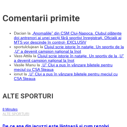
Comentarii primite
Dacian
la
„Anomaliile” din CSM Cluj-Napoca. Clubul plătește
doi antrenori ai unei secții fără sportivi înregistrați. Oficialii ai
MTS vor descinde în control- EXCLUSIV
sportulclujean
la
Clujul scrie istorie în natație. Un sportiv de la
„U” a devenit campion național la înot
Vass Attila
la
Clujul scrie istorie în natație. Un sportiv de la „U”
a devenit campion național la înot
Vasile Manu
la
„U” Cluj a pus în vânzare biletele pentru
meciul cu CSA Steaua
ionut
la
„U” Cluj a pus în vânzare biletele pentru meciul cu
CSA Steaua
ALTE SPORTURI
8 Minutes
ALTE SPORTURI
De ce apa din jacuzzi este lăptoasă și cum rezolvi