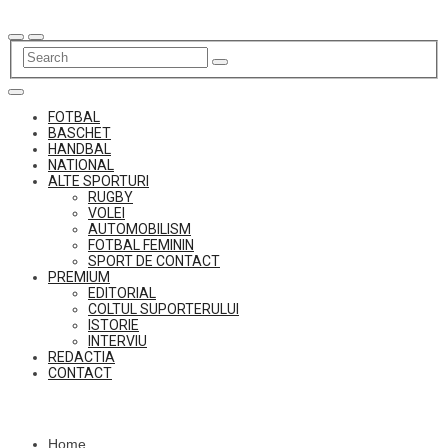
Skip
to
content
FOTBAL
BASCHET
HANDBAL
NATIONAL
ALTE SPORTURI
RUGBY
VOLEI
AUTOMOBILISM
FOTBAL FEMININ
SPORT DE CONTACT
PREMIUM
EDITORIAL
COLTUL SUPORTERULUI
ISTORIE
INTERVIU
REDACTIA
CONTACT
Home