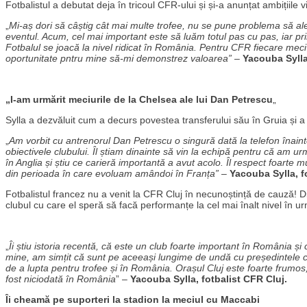
Fotbalistul a debutat deja în tricoul CFR-ului și și-a anunțat ambițiile 
„
Mi-aș dori să câștig cât mai multe trofee, nu se pune problema să ale
eventul. Acum, cel mai important este să luăm totul pas cu pas, iar pri
Fotbalul se joacă la nivel ridicat în România. Pentru CFR fiecare meci
oportunitate pntru mine să-mi demonstrez valoarea”
–
Yacouba Sylla
„I-am urmărit meciurile de la Chelsea ale lui Dan Petrescu
„
Sylla a dezvăluit cum a decurs povestea transferului său în Gruia și
„
Am vorbit cu antrenorul Dan Petrescu o singură dată la telefon înainte
obiectivele clubului. Îl știam dinainte să vin la echipă pentru că am 
în Anglia și știu ce carieră importantă a avut acolo. Îl respect foarte mu
din perioada în care evoluam amândoi în Franța”
–
Yacouba Sylla, f
Fotbalistul francez nu a venit la CFR Cluj în necunoștință de cauză! Di
clubul cu care el speră să facă performanțe la cel mai înalt nivel în urm
„
Îi știu istoria recentă, că este un club foarte important în România și
mine, am simțit că sunt pe aceeași lungime de undă cu președintele cl
de a lupta pentru trofee și în România. Orașul Cluj este foarte frumos,
fost niciodată în România
” –
Yacouba Sylla, fotbalist CFR Cluj.
Îi cheamă pe suporteri la stadion la meciul cu Maccabi