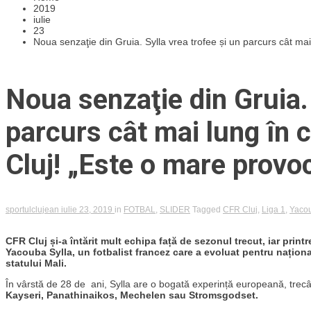
2019
iulie
23
Noua senzaţie din Gruia. Sylla vrea trofee și un parcurs cât m
Noua senzaţie din Gruia. 
parcurs cât mai lung în
Cluj! „Este o mare provo
sportulclujean
iulie 23, 2019
in
FOTBAL
,
SLIDER
Tagged
CFR Cluj
,
Liga 1
,
Yacou
CFR Cluj și-a întărit mult echipa față de sezonul trecut, iar printr
Yacouba Sylla, un fotbalist francez care a evoluat pentru naționa
statului Mali.
În vârstă de 28 de ani, Sylla are o bogată experință europeană, trec
Kayseri, Panathinaikos, Mechelen sau Stromsgodset.