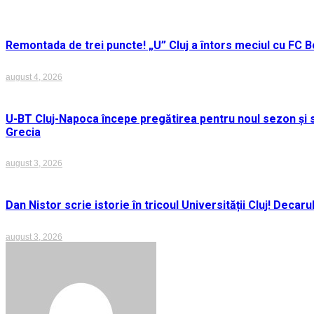
Remontada de trei puncte! „U” Cluj a întors meciul cu FC Bo
august 4, 2026
U-BT Cluj-Napoca începe pregătirea pentru noul sezon și s
Grecia
august 3, 2026
Dan Nistor scrie istorie în tricoul Universității Cluj! Deca
august 3, 2026