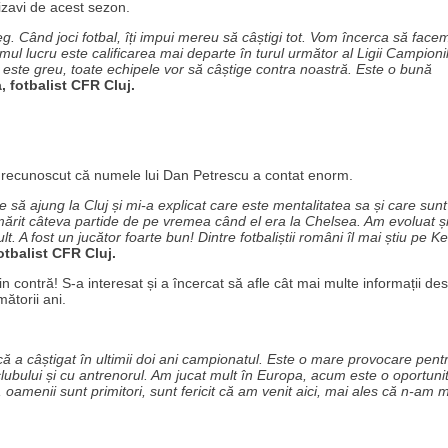
vizavi de acest sezon.
g. Când joci fotbal, îți impui mereu să câștigi tot. Vom încerca să face
mul lucru este calificarea mai departe în turul următor al Ligii Campionil
 este greu, toate echipele vor să câștige contra noastră. Este o bună
, fotbalist CFR Cluj.
 a recunoscut că numele lui Dan Petrescu a contat enorm.
 să ajung la Cluj și mi-a explicat care este mentalitatea sa și care sunt
urmărit câteva partide de pe vremea când el era la Chelsea. Am evoluat ș
lt. A fost un jucător foarte bun! Dintre fotbaliștii români îl mai știu pe K
otbalist CFR Cluj.
n contră! S-a interesat și a încercat să afle cât mai multe informații de
ătorii ani.
 că a câștigat în ultimii doi ani campionatul. Este o mare provocare pent
ubului și cu antrenorul. Am jucat mult în Europa, acum este o oportuni
 oamenii sunt primitori, sunt fericit că am venit aici, mai ales că n-am 