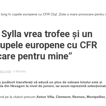
ai lung în cupele europene cu CFR Cluj! „Este o mare provocare pentru
Sylla vrea trofee și un
 cupele europene cu CFR
care pentru mine”
ba Sylla
- 4 Minutes
e jucătorii transferați să aducă un plus de valoare lotului este și
la din Hexagon la nivel de juniori, iar acum reprezintă selecționat
ând pe la cluburi precum
Aston Villa, Clermont, Rennes, Montpellier,