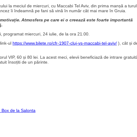
cului la meciul de miercuri, cu Maccabi Tel Aviv, din prima manșă a turul
rancez îi îndeamnă pe fani să vină în număr cât mai mare în Gruia.
 motivație. Atmosfera pe care ei o creează este foarte importantă
j.
, programat miercuri, 24 iulie, de la ora 21.00.
link-ul
https://www.bilete.ro/cfr-1907-cluj-vs-maccabi-tel-aviv/
), cât și d
ctorul VIP, 60 și 80 lei. La acest meci, elevii beneficiază de intrare gratui
uit însoțiti de un părinte.
de Box de la Salonta