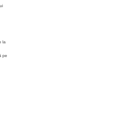
ui
e la
tă pe