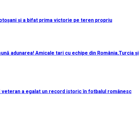
toșani și a bifat prima victorie pe teren propriu
ună adunarea! Amicale tari cu echipe din România,Turcia și
rul veteran a egalat un record istoric în fotbalul românesc