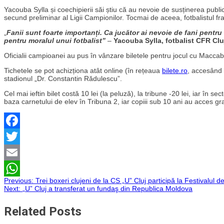
Yacouba Sylla și coechipierii săi știu că au nevoie de susținerea publi
secund preliminar al Ligii Campionilor. Tocmai de aceea, fotbalistul f
„
Fanii sunt foarte importanți. Ca jucător ai nevoie de fani pentru
pentru moralul unui fotbalist”
–
Yacouba Sylla, fotbalist CFR Clu
Oficialii campioanei au pus în vânzare biletele pentru jocul cu Maccabi
Tichetele se pot achizționa atât online (în rețeaua
bilete.ro
, accesând 
stadionul „Dr. Constantin Rădulescu”.
Cel mai ieftin bilet costă 10 lei (la peluză), la tribune -20 lei, iar în se
baza carnetului de elev în Tribuna 2, iar copiii sub 10 ani au acces grat
Facebook
Twitter
Email
Navigare
Previous:
Trei boxeri clujeni de la CS „U” Cluj participă la Festivalul 
WhatsApp
Next:
„U” Cluj a transferat un fundaş din Republica Moldova
în
Related Posts
articole