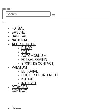
Skip
to
content
FOTBAL
BASCHET
HANDBAL
NATIONAL
ALTE SPORTURI
RUGBY
VOLEI
AUTOMOBILISM
FOTBAL FEMININ
SPORT DE CONTACT
PREMIUM
EDITORIAL
COLTUL SUPORTERULUI
ISTORIE
INTERVIU
REDACTIA
CONTACT
Home