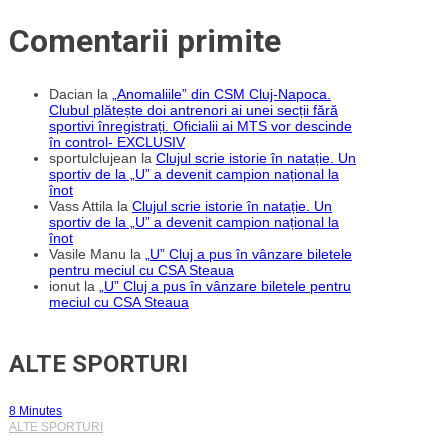
Comentarii primite
Dacian
la
„Anomaliile” din CSM Cluj-Napoca.
Clubul plătește doi antrenori ai unei secții fără
sportivi înregistrați. Oficialii ai MTS vor descinde
în control- EXCLUSIV
sportulclujean
la
Clujul scrie istorie în natație. Un
sportiv de la „U” a devenit campion național la
înot
Vass Attila
la
Clujul scrie istorie în natație. Un
sportiv de la „U” a devenit campion național la
înot
Vasile Manu
la
„U” Cluj a pus în vânzare biletele
pentru meciul cu CSA Steaua
ionut
la
„U” Cluj a pus în vânzare biletele pentru
meciul cu CSA Steaua
ALTE SPORTURI
8 Minutes
ALTE SPORTURI