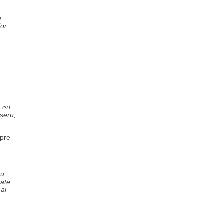
m
or.
i eu
eșeru,
spre
ru
tate
mai