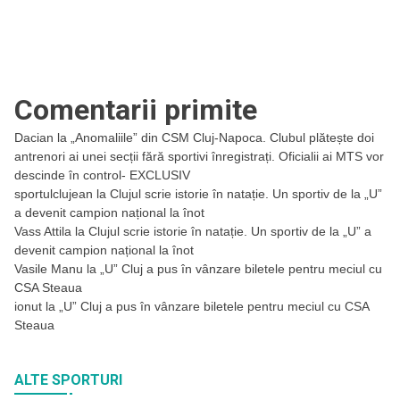
Comentarii primite
Dacian
la
„Anomaliile” din CSM Cluj-Napoca. Clubul plătește doi
antrenori ai unei secții fără sportivi înregistrați. Oficialii ai MTS vor
descinde în control- EXCLUSIV
sportulclujean
la
Clujul scrie istorie în natație. Un sportiv de la „U”
a devenit campion național la înot
Vass Attila
la
Clujul scrie istorie în natație. Un sportiv de la „U” a
devenit campion național la înot
Vasile Manu
la
„U” Cluj a pus în vânzare biletele pentru meciul cu
CSA Steaua
ionut
la
„U” Cluj a pus în vânzare biletele pentru meciul cu CSA
Steaua
ALTE SPORTURI