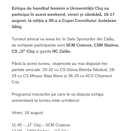
Echipa de handbal feminin a Universității Cluj va
participa în acest weekend, vineri și sâmbătă, 16-17
august, la ediția a XII-a a Cupei Consiliului Județean
Sălaj.
Turneul amical va avea loc în Sala Sporturilor din Zalău,
iar echipele participante sunt
SCM Craiova, CSM Slatina,
CS „U” Cluj
și gazda
HC Zalău
.
Până la acest turneu, clujencele au mai disputat trei
partide amicale: 29-32 cu CS Gloria Bistrița Năsăud, 28-
29 cu CS Minaur Baia Mare și 36-25 cu ACS Chișineul
Criș.
Programul meciurilor pe care le va disputa echipa
universitară la turneu este următorul:
Vineri, 16 august
11:45 – „U” Cluj – SCM Craiova
17:00 – CSM Slatina – ”U” Cluj