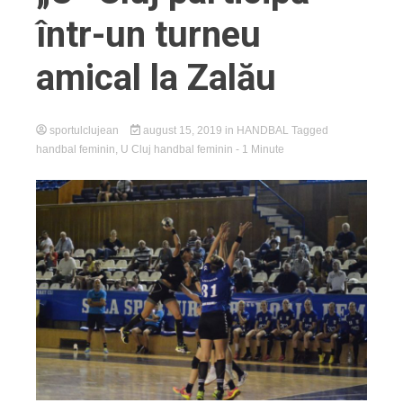
într-un turneu
amical la Zalău
sportulclujean
august 15, 2019
in
HANDBAL
Tagged
handbal feminin
,
U Cluj handbal feminin
- 1 Minute