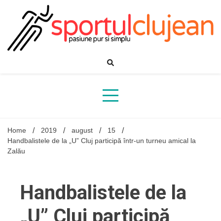
Skip
to
content
Home
2019
august
15
Handbalistele de la „U” Cluj participă într-un turneu amical la
Zalău
Handbalistele de la
„U” Cluj participă