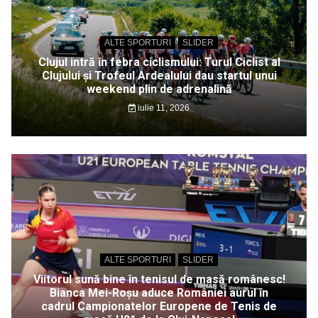
ALTE SPORTURI
SLIDER
Clujul intră în febra ciclismului: Turul Ciclist al
Clujului și Trofeul Ardealului dau startul unui
weekend plin de adrenalină
iulie 11, 2026
ALTE SPORTURI
SLIDER
Viitorul sună bine în tenisul de masă românesc!
Bianca Mei-Roșu aduce României aurul în
cadrul Campionatelor Europene de Tenis de