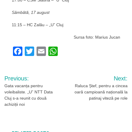
Sâmbătă, 17 august
11:15 – HC Zalău – „U” Cluj
Sursa foto: Marius Jucan
Facebook
Twitter
Email
WhatsApp
Navigare
Previous:
Next:
în
Gata vacanța pentru
Raluca Ștef, pentru a cincea
voleibaliste. „U” NTT Data
oară campioană națională la
articole
Cluj s-a reunit cu două
patinaj viteză pe role
achiziții noi