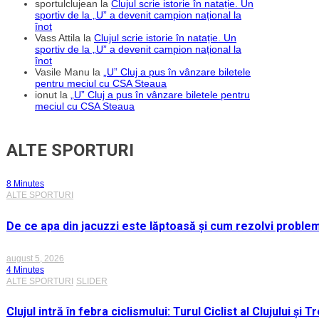
sportulclujean
la
Clujul scrie istorie în natație. Un
sportiv de la „U” a devenit campion național la
înot
Vass Attila
la
Clujul scrie istorie în natație. Un
sportiv de la „U” a devenit campion național la
înot
Vasile Manu
la
„U” Cluj a pus în vânzare biletele
pentru meciul cu CSA Steaua
ionut
la
„U” Cluj a pus în vânzare biletele pentru
meciul cu CSA Steaua
ALTE SPORTURI
8 Minutes
ALTE SPORTURI
De ce apa din jacuzzi este lăptoasă și cum rezolvi proble
august 5, 2026
4 Minutes
ALTE SPORTURI
SLIDER
Clujul intră în febra ciclismului: Turul Ciclist al Clujului ș