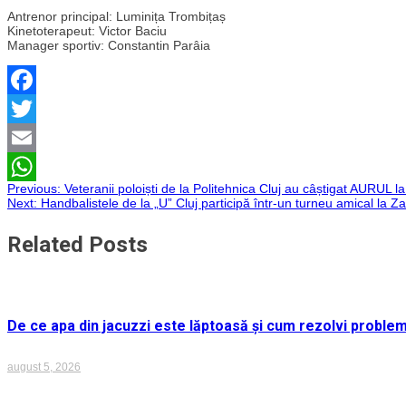
Antrenor principal: Luminița Trombițaș
Kinetoterapeut: Victor Baciu
Manager sportiv: Constantin Parâia
Facebook
Twitter
Email
Navigare
Previous:
Veteranii poloiști de la Politehnica Cluj au câștigat AURU
WhatsApp
Next:
Handbalistele de la „U” Cluj participă într-un turneu amical la Z
în
Related Posts
articole
De ce apa din jacuzzi este lăptoasă și cum rezolvi proble
august 5, 2026