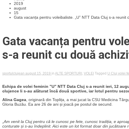
2019
august
15
Gata vacanța pentru voleibaliste. „U” NTT Data Cluj s-a reunit c
Gata vacanța pentru vole
s-a reunit cu două achiziț
sportulclujean
august 15, 2019
in
ALTE SPORTURI
,
VOLEI
Tagged
U Cluj volei f
Echipa de volei feminin ”U” NTT Data Cluj s-a reunit ieri, 12 augu
clujence li s-au alăturat încă două sportive, iar lotul pentru sez
Alina Gagea
, originară din Toplița, a mai jucat la CSU Medicina Târ
Gloria Buzău. Ea are 26 de ani și joacă pe postul de secund.
„
Am venit la Cluj pentru că le cunosc pe fete, cunosc tradiția, e aproap
conturate și s-au îndeplinit. Aici este un lot format doar din jucătoare