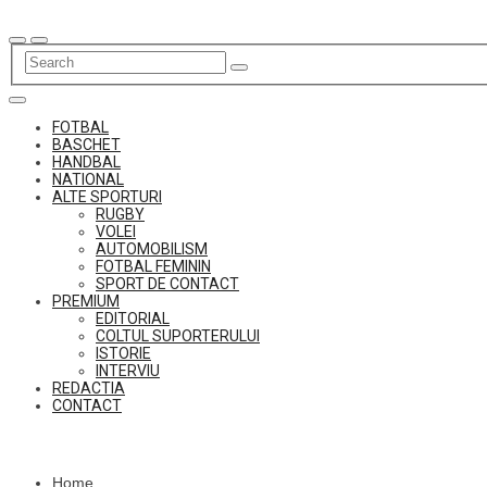
Skip
to
content
FOTBAL
BASCHET
HANDBAL
NATIONAL
ALTE SPORTURI
RUGBY
VOLEI
AUTOMOBILISM
FOTBAL FEMININ
SPORT DE CONTACT
PREMIUM
EDITORIAL
COLTUL SUPORTERULUI
ISTORIE
INTERVIU
REDACTIA
CONTACT
Home