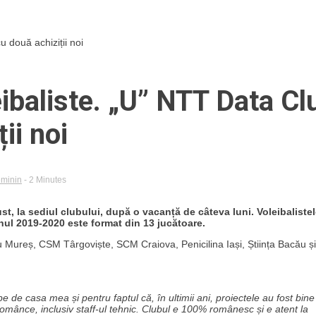
u două achiziții noi
ibaliste. „U” NTT Data Cl
ii noi
eminin
- 2 Minutes
st, la sediul clubului, după o vacanță de câteva luni. Voleibalistel
onul 2019-2020 este format din 13 jucătoare.
gu Mureș, CSM Târgoviște, SCM Craiova, Penicilina Iași, Știința Bacău și
e de casa mea și pentru faptul că, în ultimii ani, proiectele au fost bine
 românce, inclusiv staff-ul tehnic. Clubul e 100% românesc și e atent la