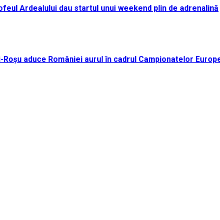
i Trofeul Ardealului dau startul unui weekend plin de adrenalină
ei-Roșu aduce României aurul în cadrul Campionatelor Europ