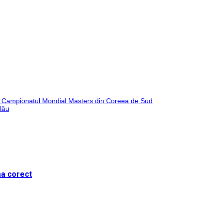
L la Campionatul Mondial Masters din Coreea de Sud
alău
ma corect