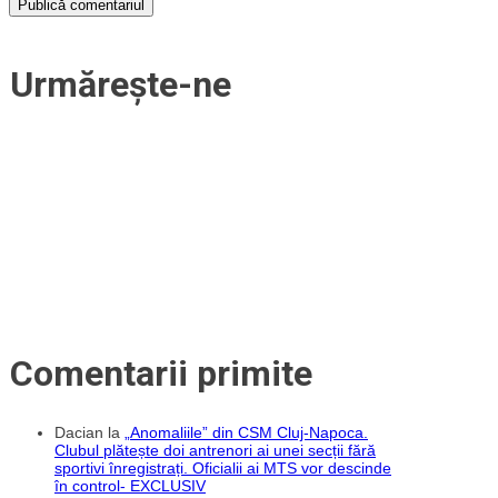
Urmărește-ne
Comentarii primite
Dacian
la
„Anomaliile” din CSM Cluj-Napoca.
Clubul plătește doi antrenori ai unei secții fără
sportivi înregistrați. Oficialii ai MTS vor descinde
în control- EXCLUSIV