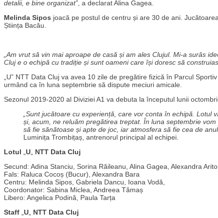
detalii, e bine organizat”
, a declarat Alina Gagea.
Melinda Sipos
joacă pe postul de centru și are 30 de ani. Jucătoarea 
Știința Bacău.
„Am vrut să vin mai aproape de casă și am ales Clujul. Mi-a surâs idee
Cluj e o echipă cu tradiție și sunt oameni care își doresc să construi
„U” NTT Data Cluj va avea 10 zile de pregătire fizică în Parcul Sporti
urmând ca în luna septembrie să dispute meciuri amicale.
Sezonul 2019-2020 al Diviziei A1 va debuta la începutul lunii octombri
„Sunt jucătoare cu experiență, care vor conta în echipă. Lotul 
și, acum, ne reluăm pregătirea treptat. În luna septembrie vom
să fie sănătoase și apte de joc, iar atmosfera să fie cea de anul
Luminița Trombițaș, antrenorul principal al echipei.
Lotul
„
U
„
NTT Data Cluj
Secund: Adina Stanciu, Sorina Răileanu, Alina Gagea, Alexandra Arit
Fals: Raluca Cocoș (Bucur), Alexandra Bara
Centru: Melinda Sipos, Gabriela Dancu, Ioana Vodă,
Coordonator: Sabina Miclea, Andreea Tămaș
Libero: Angelica Podină, Paula Tarța
Staff
„
U
„
NTT Data Cluj