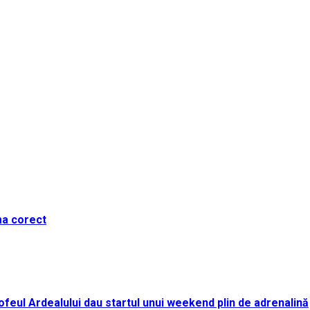
ma corect
i Trofeul Ardealului dau startul unui weekend plin de adrenalină