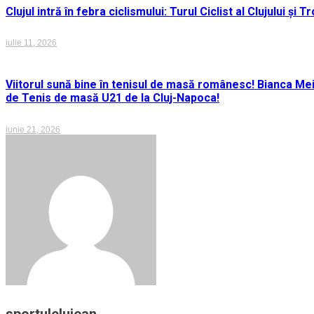
Clujul intră în febra ciclismului: Turul Ciclist al Clujului ș
iulie 11, 2026
Viitorul sună bine în tenisul de masă românesc! Bianca M
de Tenis de masă U21 de la Cluj-Napoca!
iunie 21, 2026