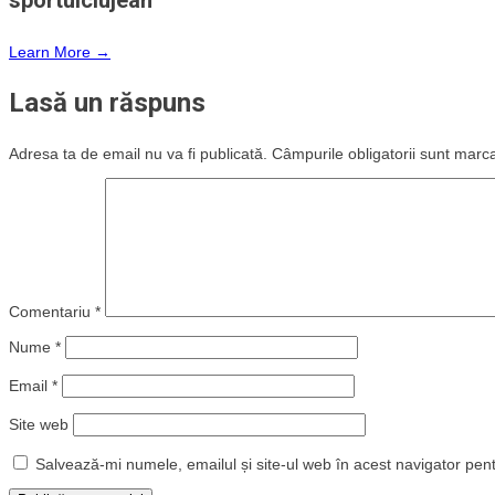
sportulclujean
Learn More →
Lasă un răspuns
Adresa ta de email nu va fi publicată.
Câmpurile obligatorii sunt marc
Comentariu
*
Nume
*
Email
*
Site web
Salvează-mi numele, emailul și site-ul web în acest navigator pen