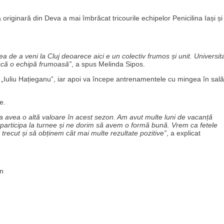
originară din Deva a mai îmbrăcat tricourile echipelor Penicilina Iași și
a de a veni la Cluj deoarece aici e un colectiv frumos și unit. Universit
ască o echipă frumoasă”
, a spus Melinda Sipos.
v „Iuliu Hațieganu”, iar apoi va începe antrenamentele cu mingea în sală
e.
va avea o altă valoare în acest sezon. Am avut multe luni de vacanță
 participa la turnee și ne dorim să avem o formă bună. Vrem ca fetele
 trecut și să obținem cât mai multe rezultate pozitive”
, a explicat
on