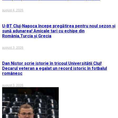
august 4, 2026
U-BT Cluj-Napoca începe pregătirea pentru noul sezon și
sună adunarea! Amicale tari cu echipe din
România,Turcia și Grecia
august 3, 2026
Dan Nistor scrie istorie în tricoul Universității Cluj!
Decarul veteran a egalat un record istoric în fotbalul
românesc
august 3, 2026