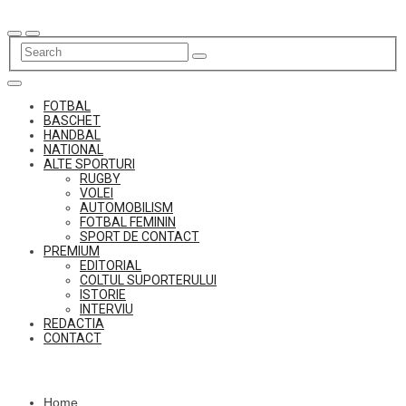
Skip
to
content
FOTBAL
BASCHET
HANDBAL
NATIONAL
ALTE SPORTURI
RUGBY
VOLEI
AUTOMOBILISM
FOTBAL FEMININ
SPORT DE CONTACT
PREMIUM
EDITORIAL
COLTUL SUPORTERULUI
ISTORIE
INTERVIU
REDACTIA
CONTACT
Home