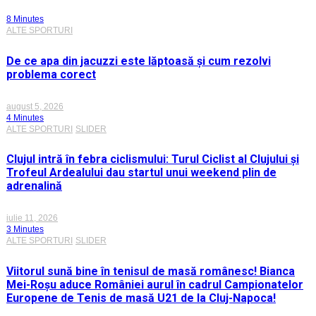
8 Minutes
ALTE SPORTURI
De ce apa din jacuzzi este lăptoasă și cum rezolvi
problema corect
august 5, 2026
4 Minutes
ALTE SPORTURI
SLIDER
Clujul intră în febra ciclismului: Turul Ciclist al Clujului și
Trofeul Ardealului dau startul unui weekend plin de
adrenalină
iulie 11, 2026
3 Minutes
ALTE SPORTURI
SLIDER
Viitorul sună bine în tenisul de masă românesc! Bianca
Mei-Roșu aduce României aurul în cadrul Campionatelor
Europene de Tenis de masă U21 de la Cluj-Napoca!