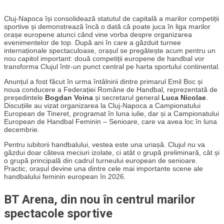
Cluj-Napoca își consolidează statutul de capitală a marilor competiții
sportive și demonstrează încă o dată că poate juca în liga marilor
orașe europene atunci când vine vorba despre organizarea
evenimentelor de top. După ani în care a găzduit turnee
internaționale spectaculoase, orașul se pregătește acum pentru un
nou capitol important: două competiții europene de handbal vor
transforma Clujul într-un punct central pe harta sportului continental.
Anunțul a fost făcut în urma întâlnirii dintre primarul Emil Boc și
noua conducere a Federației Române de Handbal, reprezentată de
președintele
Bogdan Voina
și secretarul general
Luca Nicolae
.
Discuțiile au vizat organizarea la Cluj-Napoca a Campionatului
European de Tineret, programat în luna iulie, dar și a Campionatului
European de Handbal Feminin – Senioare, care va avea loc în luna
decembrie.
Pentru iubitorii handbalului, vestea este una uriașă. Clujul nu va
găzdui doar câteva meciuri izolate, ci atât o grupă preliminară, cât și
o grupă principală din cadrul turneului european de senioare.
Practic, orașul devine una dintre cele mai importante scene ale
handbalului feminin european în 2026.
BT Arena, din nou în centrul marilor
spectacole sportive