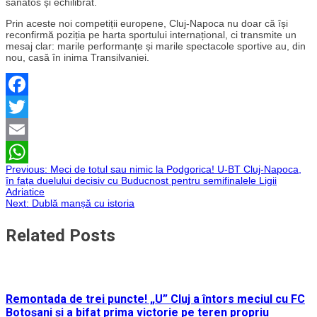
sănătos și echilibrat.
Prin aceste noi competiții europene, Cluj-Napoca nu doar că își
reconfirmă poziția pe harta sportului internațional, ci transmite un
mesaj clar: marile performanțe și marile spectacole sportive au, din
nou, casă în inima Transilvaniei.
Facebook
Twitter
Email
Navigare
Previous:
Meci de totul sau nimic la Podgorica! U-BT Cluj-Napoca,
WhatsApp
în fața duelului decisiv cu Buducnost pentru semifinalele Ligii
Adriatice
în
Next:
Dublă manșă cu istoria
articole
Related Posts
Remontada de trei puncte! „U” Cluj a întors meciul cu FC
Botoșani și a bifat prima victorie pe teren propriu