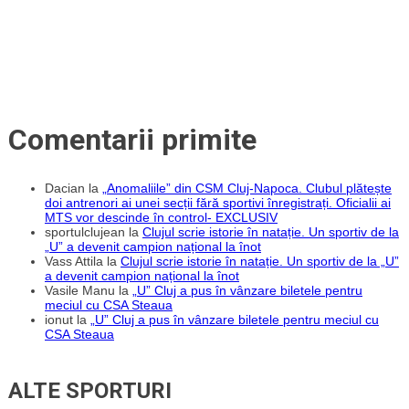
Comentarii primite
Dacian
la
„Anomaliile” din CSM Cluj-Napoca. Clubul plătește
doi antrenori ai unei secții fără sportivi înregistrați. Oficialii ai
MTS vor descinde în control- EXCLUSIV
sportulclujean
la
Clujul scrie istorie în natație. Un sportiv de la
„U” a devenit campion național la înot
Vass Attila
la
Clujul scrie istorie în natație. Un sportiv de la „U”
a devenit campion național la înot
Vasile Manu
la
„U” Cluj a pus în vânzare biletele pentru
meciul cu CSA Steaua
ionut
la
„U” Cluj a pus în vânzare biletele pentru meciul cu
CSA Steaua
ALTE SPORTURI