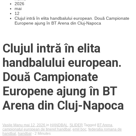
2026
mai
12
Clujul intră în elita handbalului european. Două Campionate
Europene ajung în BT Arena din Cluj-Napoca
Clujul intră în elita
handbalului european.
Două Campionate
Europene ajung în BT
Arena din Cluj-Napoca
Vasile Manu
mai 12, 2026
in
HANDBAL
,
SLIDER
Tagged
BT Arena
,
campionatul european de tineret handbal
,
emil boc
,
federatia romana de
handbal
,
handbal
- 2 Minutes