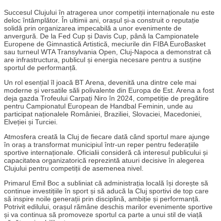
Succesul Clujului în atragerea unor competiții internaționale nu este
deloc întâmplător. În ultimii ani, orașul și-a construit o reputație
solidă prin organizarea impecabilă a unor evenimente de
anvergură. De la Fed Cup și Davis Cup, până la Campionatele
Europene de Gimnastică Artistică, meciurile din FIBA EuroBasket
sau turneul WTA Transylvania Open, Cluj-Napoca a demonstrat că
are infrastructura, publicul și energia necesare pentru a susține
sportul de performanță.
Un rol esențial îl joacă BT Arena, devenită una dintre cele mai
moderne și versatile săli polivalente din Europa de Est. Arena a fost
deja gazda Trofeului Carpați Niro în 2024, competiție de pregătire
pentru Campionatul European de Handbal Feminin, unde au
participat naționalele României, Braziliei, Slovaciei, Macedoniei,
Elveției și Turciei.
Atmosfera creată la Cluj de fiecare dată când sportul mare ajunge
în oraș a transformat municipiul într-un reper pentru federațiile
sportive internaționale. Oficialii consideră că interesul publicului și
capacitatea organizatorică reprezintă atuuri decisive în alegerea
Clujului pentru competiții de asemenea nivel.
Primarul Emil Boc a subliniat că administrația locală își dorește să
continue investițiile în sport și să aducă la Cluj sportivi de top care
să inspire noile generații prin disciplină, ambiție și performanță.
Potrivit edilului, orașul rămâne deschis marilor evenimente sportive
și va continua să promoveze sportul ca parte a unui stil de viață