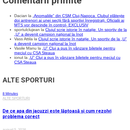
Comentarii primite
Dacian
la
„Anomaliile” din CSM Cluj-Napoca. Clubul plătește
doi antrenori ai unei secții fără sportivi înregistrați. Oficialii ai
MTS vor descinde în control- EXCLUSIV
sportulclujean
la
Clujul scrie istorie în natație. Un sportiv de la
„U” a devenit campion național la înot
Vass Attila
la
Clujul scrie istorie în natație. Un sportiv de la „U”
a devenit campion național la înot
Vasile Manu
la
„U” Cluj a pus în vânzare biletele pentru
meciul cu CSA Steaua
ionut
la
„U” Cluj a pus în vânzare biletele pentru meciul cu
CSA Steaua
ALTE SPORTURI
8 Minutes
ALTE SPORTURI
De ce apa din jacuzzi este lăptoasă și cum rezolvi
problema corect
august 5, 2026