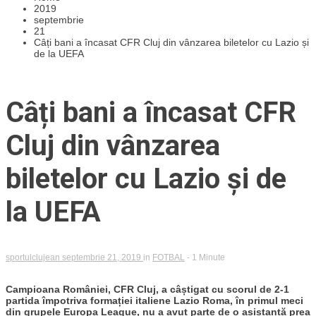
2019
septembrie
21
Câți bani a încasat CFR Cluj din vânzarea biletelor cu Lazio și
de la UEFA
Câți bani a încasat CFR
Cluj din vânzarea
biletelor cu Lazio și de
la UEFA
sportulclujean
septembrie 21, 2019
in
FOTBAL
- 1 Minute
Campioana României, CFR Cluj, a câștigat cu scorul de 2-1
partida împotriva formației italiene Lazio Roma, în primul meci
din grupele Europa League, nu a avut parte de o asistanță prea