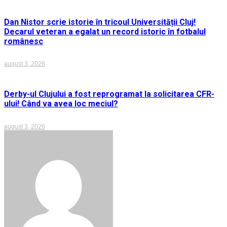
Dan Nistor scrie istorie în tricoul Universității Cluj!
Decarul veteran a egalat un record istoric în fotbalul
românesc
august 3, 2026
Derby-ul Clujului a fost reprogramat la solicitarea CFR-
ului! Când va avea loc meciul?
august 3, 2026