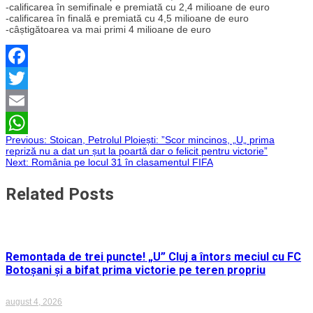
-calificarea în semifinale e premiată cu 2,4 milioane de euro
-calificarea în finală e premiată cu 4,5 milioane de euro
-câștigătoarea va mai primi 4 milioane de euro
Facebook
Twitter
Email
Navigare
Previous:
Stoican, Petrolul Ploiești: ”Scor mincinos, „U„ prima
WhatsApp
repriză nu a dat un șut la poartă dar o felicit pentru victorie”
Next:
România pe locul 31 în clasamentul FIFA
în
Related Posts
articole
Remontada de trei puncte! „U” Cluj a întors meciul cu FC
Botoșani și a bifat prima victorie pe teren propriu
august 4, 2026