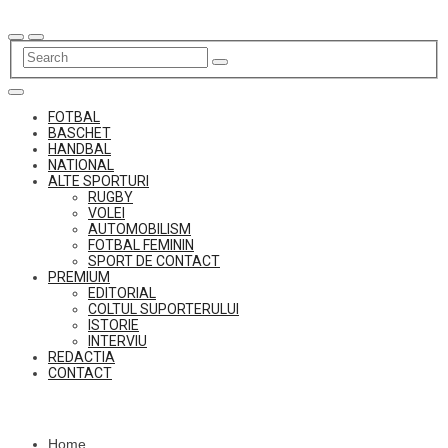
Skip
to
content
FOTBAL
BASCHET
HANDBAL
NATIONAL
ALTE SPORTURI
RUGBY
VOLEI
AUTOMOBILISM
FOTBAL FEMININ
SPORT DE CONTACT
PREMIUM
EDITORIAL
COLTUL SUPORTERULUI
ISTORIE
INTERVIU
REDACTIA
CONTACT
Home