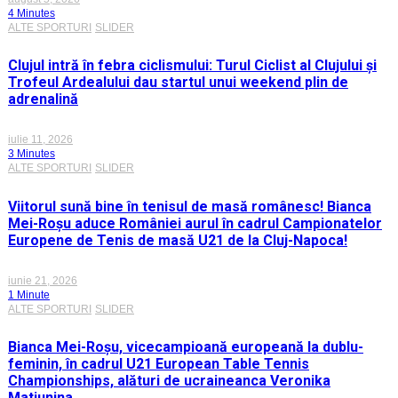
4 Minutes
ALTE SPORTURI
SLIDER
Clujul intră în febra ciclismului: Turul Ciclist al Clujului și
Trofeul Ardealului dau startul unui weekend plin de
adrenalină
iulie 11, 2026
3 Minutes
ALTE SPORTURI
SLIDER
Viitorul sună bine în tenisul de masă românesc! Bianca
Mei-Roșu aduce României aurul în cadrul Campionatelor
Europene de Tenis de masă U21 de la Cluj-Napoca!
iunie 21, 2026
1 Minute
ALTE SPORTURI
SLIDER
Bianca Mei-Roșu, vicecampioană europeană la dublu-
feminin, în cadrul U21 European Table Tennis
Championships, alături de ucraineanca Veronika
Matiunina