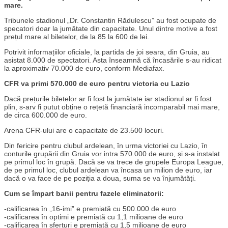
mare.
Tribunele stadionul „Dr. Constantin Rădulescu” au fost ocupate de
specatori doar la jumătate din capacitate. Unul dintre motive a fost
prețul mare al biletelor, de la 85 la 600 de lei.
Potrivit informațiilor oficiale, la partida de joi seara, din Gruia, au
asistat 8.000 de spectatori. Asta înseamnă că încasările s-au ridicat
la aproximativ 70.000 de euro, conform Mediafax.
CFR va primi 570.000 de euro pentru victoria cu Lazio
Dacă prețurile biletelor ar fi fost la jumătate iar stadionul ar fi fost
plin, s-arv fi putut obține o rețetă financiară incomparabil mai mare,
de circa 600.000 de euro.
Arena CFR-ului are o capacitate de 23.500 locuri.
Din fericire pentru clubul ardelean, în urma victoriei cu Lazio, în
conturile grupării din Gruia vor intra 570.000 de euro, și s-a instalat
pe primul loc în grupă. Dacă se va trece de grupele Europa League,
de pe primul loc, clubul ardelean va încasa un milion de euro, iar
dacă o va face de pe poziția a doua, suma se va înjumătăți.
Cum se împart banii pentru fazele eliminatorii:
-calificarea în „16-imi” e premiată cu 500.000 de euro
-calificarea în optimi e premiată cu 1,1 milioane de euro
-calificarea în sferturi e premiată cu 1,5 milioane de euro