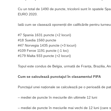
Cu un total de 1490 de puncte, tricolorii sunt în spatele Spa
EURO 2020.
Iată cum se clasează oponenții din calificările pentru turneul
#7 Spania 1631 puncte (+2 locuri)
#18 Suedia 1560 puncte
#47 Norvegia 1435 puncte (+3 locuri)
#109 Feroe 1191 puncte (-1 loc)
#179 Malta 933 puncte (+2 locuri)
Topul este condus de Belgia, urmată de Franța, Brazilia, Ang
Cum se calculează punctajul în clasamentul FIFA
Punctajul unei naționale se calculează pe o perioadă de pa
– mediei de puncte în meciurile din ultimele 12 luni
– mediei de puncte în meciurile mai vechi de 12 luni (care se