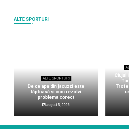
ALTE SPORTURI
A
Clujul 
ALTE SPORTURI
Tur
De ce apa din jacuzzi este
Trofeu
lăptoasă și cum rezolvi
u
problema corect
august 5, 2026