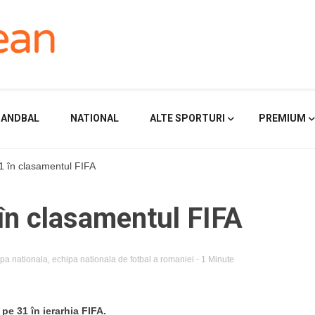
HANDBAL
NATIONAL
ALTE SPORTURI
PREMIUM
1 în clasamentul FIFA
în clasamentul FIFA
pa nationala
,
echipa nationala de fotbal a romaniei
- 1 Minute
pe 31 în ierarhia FIFA.