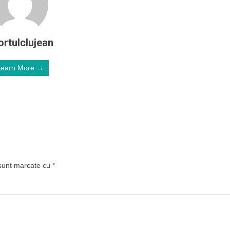
ortulclujean
Learn More →
 sunt marcate cu
*