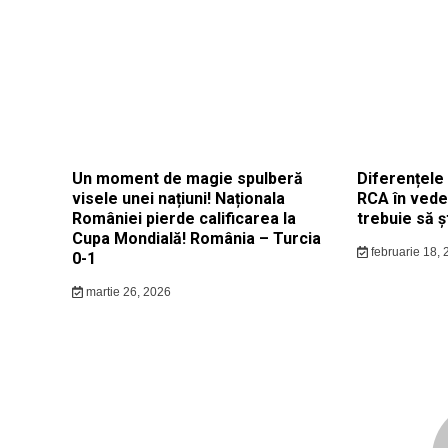
Un moment de magie spulberă
Diferențele 
visele unei națiuni! Naționala
RCA în veder
României pierde calificarea la
trebuie să șt
Cupa Mondială! România – Turcia
februarie 18, 
0-1
martie 26, 2026