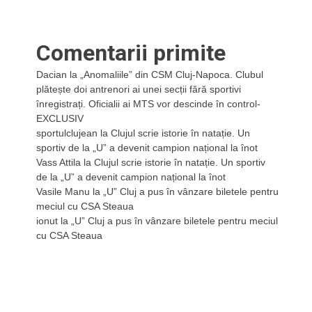
Comentarii primite
Dacian
la
„Anomaliile” din CSM Cluj-Napoca. Clubul
plătește doi antrenori ai unei secții fără sportivi
înregistrați. Oficialii ai MTS vor descinde în control-
EXCLUSIV
sportulclujean
la
Clujul scrie istorie în natație. Un
sportiv de la „U” a devenit campion național la înot
Vass Attila
la
Clujul scrie istorie în natație. Un sportiv
de la „U” a devenit campion național la înot
Vasile Manu
la
„U” Cluj a pus în vânzare biletele pentru
meciul cu CSA Steaua
ionut
la
„U” Cluj a pus în vânzare biletele pentru meciul
cu CSA Steaua