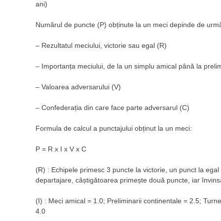
ani)
Numărul de puncte (P) obținute la un meci depinde de următor
– Rezultatul meciului, victorie sau egal (R)
– Importanța meciului, de la un simplu amical până la preli
– Valoarea adversarului (V)
– Confederația din care face parte adversarul (C)
Formula de calcul a punctajului obținut la un meci:
P = R x I x V x C
(R) : Echipele primesc 3 puncte la victorie, un punct la egal 
departajare, câștigătoarea primește două puncte, iar învin
(I) : Meci amical = 1.0; Preliminarii continentale = 2.5; Tur
4.0