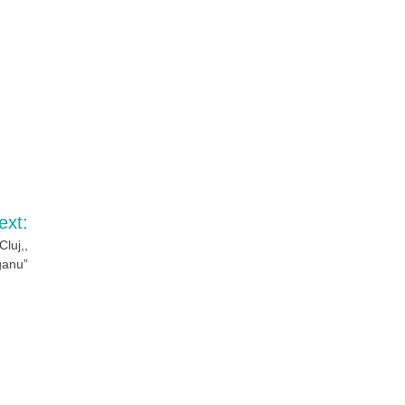
ext:
Cluj,,
ganu”