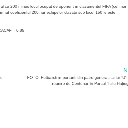
gal cu 200 minus locul ocupat de oponent în clasamentul FIFA (cel mai
emnat coeficientul 200, iar echipelor clasate sub locul 150 le este
CACAF = 0.85
N
de
FOTO. Fotbaliști importanți din patru generații ai lui ”U” 
reunire de Centenar în Parcul ”Iuliu Hație