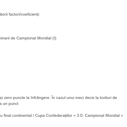
ii factori/coeficienți:
minarii de Campionat Mondial (I)
și zero puncte la înfrângere. În cazul unui meci decis la lovituri de
sa un punct
neu final continental / Cupa Confederațiilor = 3.0; Campionat Mondial =