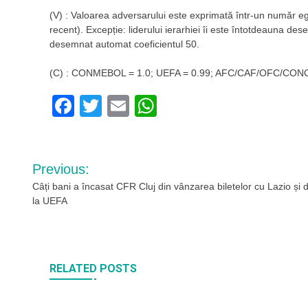
(V) : Valoarea adversarului este exprimată într-un număr e
recent). Excepție: liderului ierarhiei îi este întotdeauna des
desemnat automat coeficientul 50.
(C) : CONMEBOL = 1.0; UEFA = 0.99; AFC/CAF/OFC/CON
Facebook
Twitter
Email
WhatsApp
Navigare
Previous:
în
Câți bani a încasat CFR Cluj din vânzarea biletelor cu Lazio și 
la UEFA
articole
RELATED POSTS