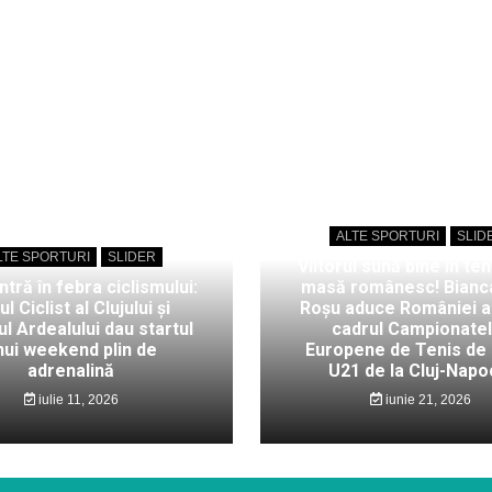
ALTE SPORTURI
SLID
LTE SPORTURI
SLIDER
Viitorul sună bine în ten
intră în febra ciclismului:
masă românesc! Bianc
ul Ciclist al Clujului și
Roșu aduce României au
l Ardealului dau startul
cadrul Campionate
nui weekend plin de
Europene de Tenis de
adrenalină
U21 de la Cluj-Napo
iulie 11, 2026
iunie 21, 2026