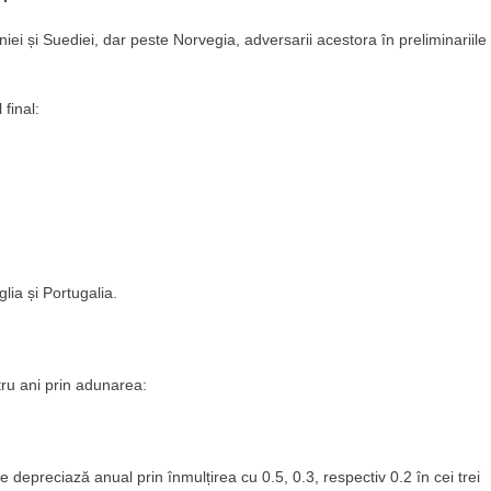
niei și Suediei, dar peste Norvegia, adversarii acestora în preliminariile
 final:
lia și Portugalia.
tru ani prin adunarea:
 depreciază anual prin înmulțirea cu 0.5, 0.3, respectiv 0.2 în cei trei