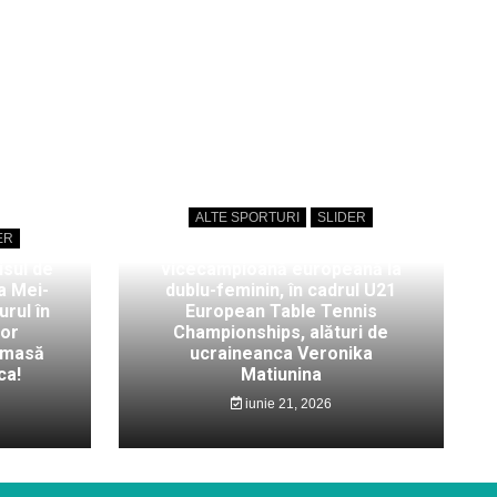
ALTE SPORTURI
SLIDER
ER
Bianca Mei-Roșu,
isul de
vicecampioană europeană la
a Mei-
dublu-feminin, în cadrul U21
rul în
European Table Tennis
lor
Championships, alături de
 masă
ucraineanca Veronika
ca!
Matiunina
iunie 21, 2026