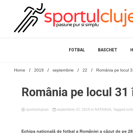
Skip
to
content
FOTBAL
BASCHET
Home
2019
septembrie
22
România pe locul 3
România pe locul 31 
sportulclujean
septembrie 22, 2019
in
NATIONAL
Tagged
echi
Echipa națională de fotbal a României a căzut de pe 28 