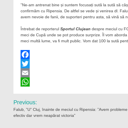
”Ne-am antrenat bine și suntem focusați sută la sută să c
confirmăm cu Ripensia. De altfel se vede și venirea dl. Falu
avem nevoie de fanii, de suporteri pentru asta, să vină să 
Întrebat de reporterul
Sportul Clujean
despre meciul cu FC
meci de Cupă unde se pot produce surprize. Îl vom aborda la 
meci multă lume, va fi mult public. Vom dat 100 la sută pentr
Facebook
Twitter
Email
WhatsApp
Navigare
Previous:
în
Falub, ”U” Cluj, înainte de meciul cu Ripensia: ”Avem probleme
efectiv dar vrem neapărat victoria”
articole