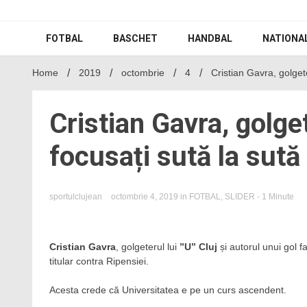
Skip
to
content
FOTBAL
BASCHET
HANDBAL
NATIONA
Home
2019
octombrie
4
Cristian Gavra, golget
Cristian Gavra, golge
focusați sută la sut
sportulclujean
octombrie 4, 2019
in
FOTBAL
,
SLIDER
- 1 Minute
Cristian Gavra
, golgeterul lui
”U” Cluj
și autorul unui gol fa
titular contra Ripensiei.
Acesta crede că Universitatea e pe un curs ascendent.