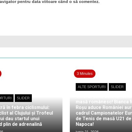
navigator pentru data viitoare când o să comentez.
3 Minutes
ALTE SPORTURI
SLIDER
Viitorul sună bine în tenis
ORTURI
SLIDER
masă românesc! Bianca 
tră în febra ciclismului:
Roșu aduce României auru
list al Clujului și Trofeul
cadrul Campionatelor Eu
ui dau startul unui
de Tenis de masă U21 de l
 plin de adrenalină
Napoca!
026
iunie 21, 2026