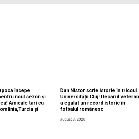
apoca începe
Dan Nistor scrie istorie în tricoul
pentru noul sezon și
Universității Cluj! Decarul veteran
ea! Amicale tari cu
a egalat un record istoric în
România,Turcia și
fotbalul românesc
august 3, 2026