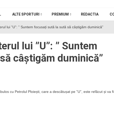
L
ALTE SPORTURI
PREMIUM
REDACTIA
C
erul lui ”U”: ” Suntem focusați sută la sută să câștigăm duminică”
terul lui ”U”: ” Suntem
ă să câștigăm duminică”
bulos cu Petrolul Ploiești, care a descătușat pe ”U”, este refăcut și va fii