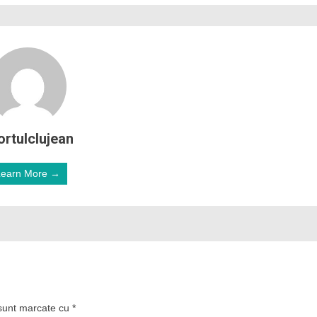
ortulclujean
Learn More →
 sunt marcate cu
*