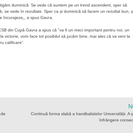
âștigăm duminică. Se vede că suntem pe un trend ascendent, sper să
b, se vede în rezultate. Sper ca și duminică să facem un rezultat bun, ș
ne încurajeze„, a spus Gavra.
SB din Cupă Gavra a spus că ”va fi un meci important pentru noi, un
victorie, vom face tot posibilul să jucăm bine, mai ales că va veni la
u calificare”.
N
 de
Continuă forma slabă a handbalistelor Universității. A 
înfrângere consec