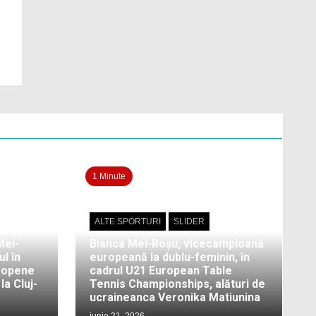
1 Minute
ALTE SPORTURI
SLIDER
ul de
Mei-
Bianca Mei-Roșu, vicecampioană
l în
europeană la dublu-feminin, în
ropene
cadrul U21 European Table
a Cluj-
Tennis Championships, alături de
ucraineanca Veronika Matiunina
iunie 21, 2026