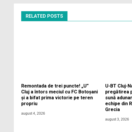
RELATED POSTS
Remontada de trei puncte! „U”
U-BT Cluj-N
Cluj a întors meciul cu FC Botoșani
pregătirea 
și a bifat prima victorie pe teren
sună adunar
propriu
echipe din 
Grecia
august 4, 2026
august 3, 2026