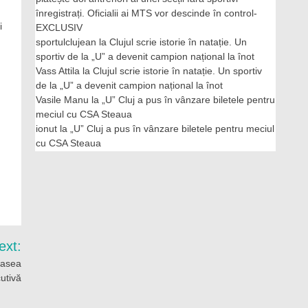
înregistrați. Oficialii ai MTS vor descinde în control-
i
EXCLUSIV
sportulclujean
la
Clujul scrie istorie în natație. Un
sportiv de la „U” a devenit campion național la înot
Vass Attila
la
Clujul scrie istorie în natație. Un sportiv
de la „U” a devenit campion național la înot
Vasile Manu
la
„U” Cluj a pus în vânzare biletele pentru
meciul cu CSA Steaua
ionut
la
„U” Cluj a pus în vânzare biletele pentru meciul
cu CSA Steaua
ext:
șasea
utivă