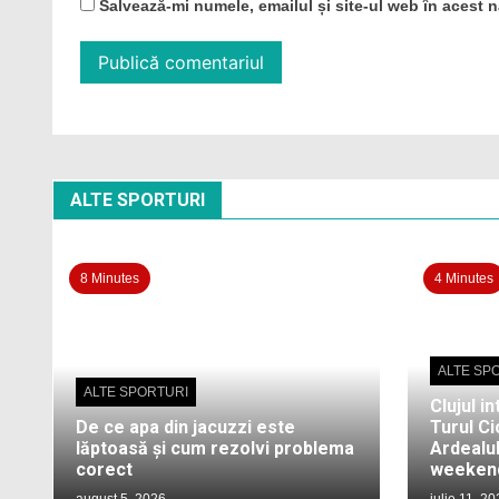
Salvează-mi numele, emailul și site-ul web în acest 
ALTE SPORTURI
8 Minutes
4 Minutes
ALTE SP
ALTE SPORTURI
Clujul in
De ce apa din jacuzzi este
Turul Cic
lăptoasă și cum rezolvi problema
Ardealul
corect
weekend
august 5, 2026
iulie 11, 2