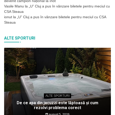
devenit campion național la înot
Vasile Manu
la
„U” Cluj a pus în vânzare biletele pentru meciul cu
CSA Steaua
ionut
la
„U” Cluj a pus în vânzare biletele pentru meciul cu CSA
Steaua
ALTE SPORTURI
ALTE SPORTURI
De ce apa din jacuzzi este lăptoasă și cum
rezolvi problema corect
august 5, 2026