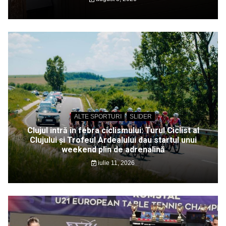
ALTE SPORTURI
SLIDER
Clujul intră în febra ciclismului: Turul Ciclist al
Clujului și Trofeul Ardealului dau startul unui
weekend plin de adrenalină
iulie 11, 2026