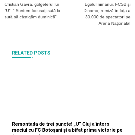
în
Cristian Gavra, golgeterul lui
Egalul nimănui. FCSB și
”U”: ” Suntem focusați sută la
Dinamo, remiză în fața a
articole
sută să câștigăm duminică”
30.000 de spectatori pe
Arena Națională!
RELATED POSTS
Remontada de trei puncte! „U” Cluj a întors
meciul cu FC Botoșani și a bifat prima victorie pe