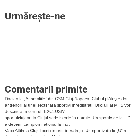
Urmărește-ne
Comentarii primite
Dacian
la
„Anomaliile” din CSM Cluj-Napoca. Clubul plătește doi
antrenori ai unei secții fără sportivi înregistrați. Oficialii ai MTS vor
descinde în control- EXCLUSIV
sportulclujean
la
Clujul scrie istorie în natație. Un sportiv de la „U”
a devenit campion național la înot
Vass Attila
la
Clujul scrie istorie în natație. Un sportiv de la „U” a