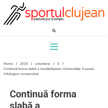
Skip
to
content
Home
2019
octombrie
5
Continuă forma slabă a handbalistelor Universității. A șasea
înfrângere consecutivă
Continuă forma
slabă a