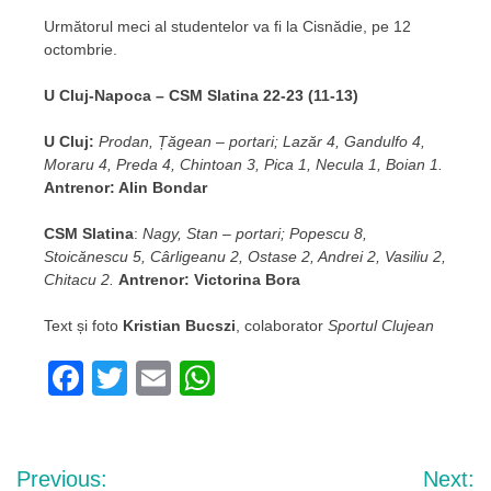
Următorul meci al studentelor va fi la Cisnădie, pe 12
octombrie.
U Cluj-Napoca – CSM Slatina 22-23 (11-13)
U Cluj
:
Prodan,
Țăgean – portari
; Laz
ăr 4, Gandulfo 4,
Moraru 4, Preda 4, Chintoan 3, Pica 1, Necula 1, Boian 1.
Antrenor
: Alin Bondar
CSM Slatina
:
Nagy, Stan – portari; Popescu 8,
Stoicănescu 5, Cârligeanu 2, Ostase 2, Andrei 2, Vasiliu 2,
Chitacu 2.
Antrenor: Victorina Bora
Text și foto
Kristian Bucszi
, colaborator
Sportul Clujean
Facebook
Twitter
Email
WhatsApp
Navigare
Previous:
Next: