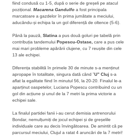
fiind condusă cu 1-5, după o serie de greșeli pe atacul
pozițional.
Macarena Gandulfo
a fost principala
marcatoare a gazdelor în prima jumătate a meciului,
aducându-și echipa la un gol diferență de oltence (5-6).
Până la pauză,
Slatina
a pus două goluri pe tabelă prin
contribuția tandemului
Popescu-Ostase,
care a pus cele
mai mari probleme apărării clujene, cu 7 reușite din cele
13 ale echipei.
Diferența stabilită în primele 30 de minute s-a menținut
apropape în totalitate, singura dată când ”
U” Cluj
s-a
aflat la egalitate fiind în minutul 56, la 20-20. Finalul le-a
aparținut oaspetelor, Luciana Popescu contribuind cu un
gol din acțiune și unul de la 7 metri la prima victorie a
echipei sale.
La finalul partidei fanii i-au cerut demisia antrenorului
Bondar, nemulțumiți de jocul echipei și de greșelile
individuale care au decis învingătoarea. De amintit că pe
parcursul meciului, Clujul a ratat 4 aruncări de la 7 metri!