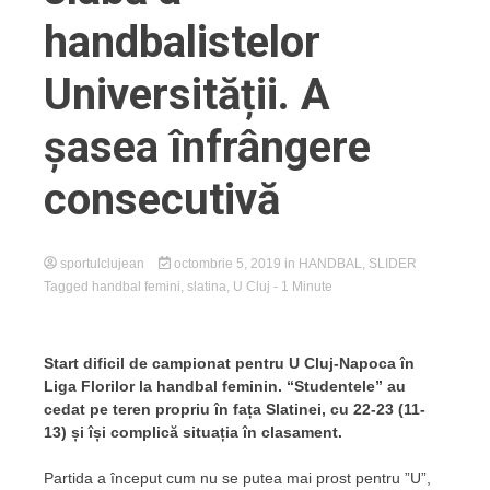
handbalistelor
Universității. A
șasea înfrângere
consecutivă
sportulclujean
octombrie 5, 2019
in
HANDBAL
,
SLIDER
Tagged
handbal femini
,
slatina
,
U Cluj
- 1 Minute
Start dificil de campionat pentru U Cluj-Napoca în
Liga Florilor la handbal feminin.
“
Studentele” au
cedat pe teren propriu în fața Slatinei, cu 22-23 (11-
13) și își complică situația în clasament.
Partida a început cum nu se putea mai prost pentru ”U”,