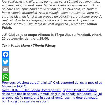
fost realist. Asta e diferența, eu nu am venit să mint pe nimeni aici,
am venit să spun realitatea. Și dacă vă aduceți aminte primul lucru
pe care l-am spus când am venit am spus lucrul ăsta, că suntem
într-o situație dramatică. Asta e situația, asta e realitatea, între cei
care au făcut un lot și și-au propus un obiectiv care e foarte greu de
realizat. Vom face o organigramă nouă în iarnă și din punct de
vedere sportiv cu siguranță ne vom organiza”
, a precizat
Adrian
Falub.
„U” Cluj va juca etapa viitoare la Târgu Jiu, cu Pandurii, vineri,
25 octombrie, de la ora 18:00.
Text: Vasile Manu / Tiberiu Fărcaș
Facebook
Twitter
Email
Navigare
Previous:
„Vechea gardă” a lui „U” Cluj, suporteri de lux la meciul cu
WhatsApp
Mioveni – FOTO
Next:
OPINIE. Dan Bodea, fotoreporter: „Sportul local nu o duce
în
deloc strălucit în aceste vremuri, deși la ce condiții sînt acum, Clujul
ar trebui să fie numărul 1 în sportul românesc, nu doar ca gazdă
articole
bună, ci şi ca rezultate în sport”