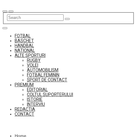
Skip
to
content
FOTBAL
BASCHET
HANDBAL
NATIONAL
ALTE SPORTURI
RUGBY
VOLEI
AUTOMOBILISM
FOTBAL FEMININ
SPORT DE CONTACT
PREMIUM
EDITORIAL
COLTUL SUPORTERULUI
ISTORIE
INTERVIU
REDACTIA
CONTACT
Home