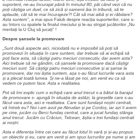
suporterii, ne-au încurajat până în minutul 80, păi când vezi că nu
poți câștiga un duel, ce să zică și oamenii ăia în tribună, să te
aplaude, cât să te mai încurajeze?! Cât să mai aibă și ei răbdare?
Asta suntem”
, a mai spus Falub despre reacția suporterilor, care s-
au întors cu spatele la finalul meciului și le-au strigat jucătorilor „Nu
meritați la U Cluj să jucați” !
Despre șansele la promovare
„Sunt două aspecte aici, niciodată nu e imposibil să poți să
promovezi în situația în care suntem, dar trebuie să ai echipă să
poți face asta, să câștigi patru meciuri consecutiv, dar avem asta?
Aici trebuie să ne gândim, că șansele la promovare dacă câștigi
meciuri sunt. Să câștigi patru meciuri consecutive și ai șanse la
promovare, dar noi ăștia suntem, așa s-au făcut lucrurile vara asta
și a plecat toată lumea. Și ne-a lăsat pe noi, am venit eu ca să
vedem ce putem face. Asta e realitatea.
Pot să îmi explic cum o echipă care anul trecut s-a bătut la barajul
de promovare s- ajungă în situația de astăzi, la greșelile care s-au
făcut vara asta, aici e realitatea. Care sunt fundașii noștri centrali,
vă întreb eu? Noi i-am avut pe Abrudan și pe Cordoș, iar azi îi avem
pe cine, jucăm cu Berci fundaș central, care a jucat fundaș stânga
anul trecut. Jucăm cu Crăciun, Telcean, ăștia-s trei fundași centrali
ai noștri.
Asta e diferența între cei care au făcut lotul în vară și și-au propus
un obiectiv și eu, care am venit și am spus lucrurilor pe nume și am