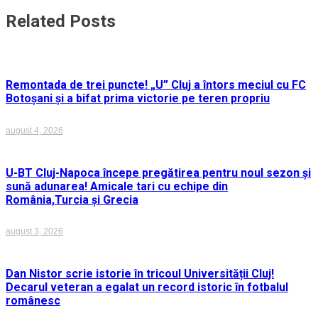
Related Posts
Remontada de trei puncte! „U” Cluj a întors meciul cu FC
Botoșani și a bifat prima victorie pe teren propriu
august 4, 2026
U-BT Cluj-Napoca începe pregătirea pentru noul sezon și
sună adunarea! Amicale tari cu echipe din
România,Turcia și Grecia
august 3, 2026
Dan Nistor scrie istorie în tricoul Universității Cluj!
Decarul veteran a egalat un record istoric în fotbalul
românesc