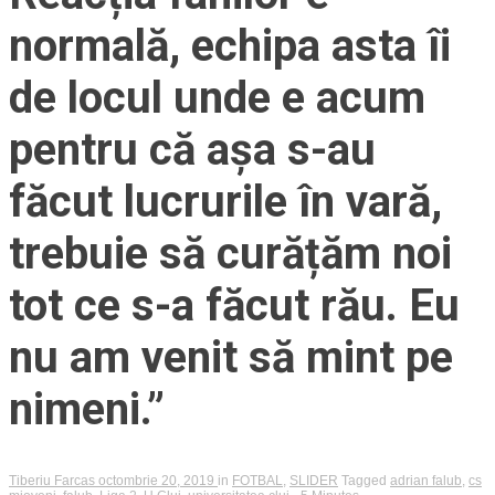
normală, echipa asta îi
de locul unde e acum
pentru că așa s-au
făcut lucrurile în vară,
trebuie să curățăm noi
tot ce s-a făcut rău. Eu
nu am venit să mint pe
nimeni.”
Tiberiu Farcas
octombrie 20, 2019
in
FOTBAL
,
SLIDER
Tagged
adrian falub
,
cs