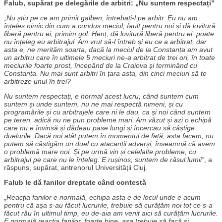
Falub, supărat pe delegările de arbitri: „Nu suntem respectați”
„Nu știu pe ce am primit galben, întrebați-l pe arbitr. Eu nu am
înțeles nimic din cum a condus meciul, fault pentru noi și dă lovitură
liberă pentru ei, primim gol. Henț, dă lovitură liberă pentru ei, poate
nu înțeleg eu arbitrajul. Am vrut să-l întreb și eu ce a arbitrat, dar
asta e, ne merităm soarta, dacă la meciul de la Constanța am avut
un arbitru care în ultimele 5 meciuri ne-a arbitrat de trei ori, în toate
meciurile foarte prost, începând de la Craiova și terminând cu
Constanța. Nu mai sunt arbitri în țara asta, din cinci meciuri să te
arbitreze unul în trei?
Nu suntem respectați, e normal acest lucru, când suntem cum
suntem și unde suntem, nu ne mai respectă nimeni, și cu
programările și cu arbitrajele care ni le dau, ca și noi când suntem
pe teren, adică nu ne pun probleme mari. Am văzut și azi o echipă
care nu e învinsă și dădeau pase lungi și încercau să câștige
duelurile. Dacă noi atât putem în momentul de față, asta facem, nu
putem să câștigăm un duel cu atacanții adverși, înseamnă că avem
o problemă mare noi. Și pe urmă vin și celelalte probleme, cu
arbitrajul pe care nu le înțeleg. E rușinos, suntem de râsul lumii”
, a
răspuns, supărat, antrenorul Universității Cluj.
Falub le dă fanilor dreptate când contestă
„Reacția fanilor e normală, echipa asta e de locul unde e acum
pentru că așa s-au făcut lucrurile, trebuie să curățăm noi tot ce s-a
făcut rău în ultimul timp, eu de-aia am venit aici să curățăm lucrurile.
E normală reacția fanilor, foarte bine, așa trebuie să facă și