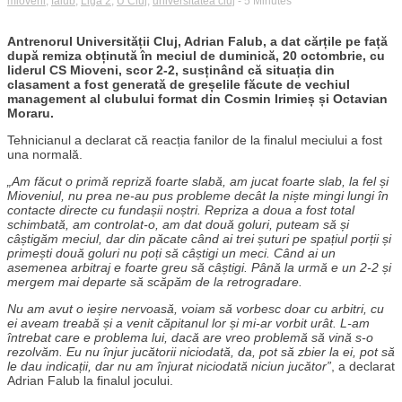
mioveni
,
falub
,
Liga 2
,
U Cluj
,
universitatea cluj
- 5 Minutes
Antrenorul Universității Cluj, Adrian Falub, a dat cărțile pe față
după remiza obținută în meciul de duminică, 20 octombrie, cu
liderul CS Mioveni, scor 2-2, susținând că situația din
clasament a fost generată de greșelile făcute de vechiul
management al clubului format din Cosmin Irimieș și Octavian
Moraru.
Tehnicianul a declarat că reacția fanilor de la finalul meciului a fost
una normală.
„Am făcut o primă repriză foarte slabă, am jucat foarte slab, la fel și
Mioveniul, nu prea ne-au pus probleme decât la niște mingi lungi în
contacte directe cu fundașii noștri. Repriza a doua a fost total
schimbată, am controlat-o, am dat două goluri, puteam să și
câștigăm meciul, dar din păcate când ai trei șuturi pe spațiul porții și
primești două goluri nu poți să câștigi un meci. Când ai un
asemenea arbitraj e foarte greu să câștigi. Până la urmă e un 2-2 și
mergem mai departe să scăpăm de la retrogradare.
Nu am avut o ieșire nervoasă, voiam să vorbesc doar cu arbitri, cu
ei aveam treabă și a venit căpitanul lor și mi-ar vorbit urât. L-am
întrebat care e problema lui, dacă are vreo problemă să vină s-o
rezolvăm. Eu nu înjur jucătorii niciodată, da, pot să zbier la ei, pot să
le dau indicații, dar nu am înjurat niciodată niciun jucător”
, a declarat
Adrian Falub la finalul jocului.