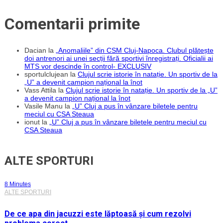
Comentarii primite
Dacian
la
„Anomaliile” din CSM Cluj-Napoca. Clubul plătește
doi antrenori ai unei secții fără sportivi înregistrați. Oficialii ai
MTS vor descinde în control- EXCLUSIV
sportulclujean
la
Clujul scrie istorie în natație. Un sportiv de la
„U” a devenit campion național la înot
Vass Attila
la
Clujul scrie istorie în natație. Un sportiv de la „U”
a devenit campion național la înot
Vasile Manu
la
„U” Cluj a pus în vânzare biletele pentru
meciul cu CSA Steaua
ionut
la
„U” Cluj a pus în vânzare biletele pentru meciul cu
CSA Steaua
ALTE SPORTURI
8 Minutes
ALTE SPORTURI
De ce apa din jacuzzi este lăptoasă și cum rezolvi