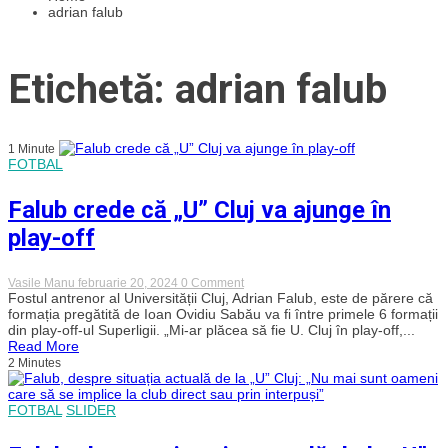
adrian falub
Etichetă: adrian falub
1 Minute
FOTBAL
Falub crede că „U” Cluj va ajunge în
play-off
on
Vasile Manu
februarie 20, 2024
0 Comment
Falub
Fostul antrenor al Universității Cluj, Adrian Falub, este de părere că
crede
formația pregătită de Ioan Ovidiu Sabău va fi între primele 6 formații
că
din play-off-ul Superligii. „Mi-ar plăcea să fie U. Cluj în play-off,...
„U”
Read More
Cluj
2 Minutes
va
ajunge
în
play-
FOTBAL
SLIDER
off