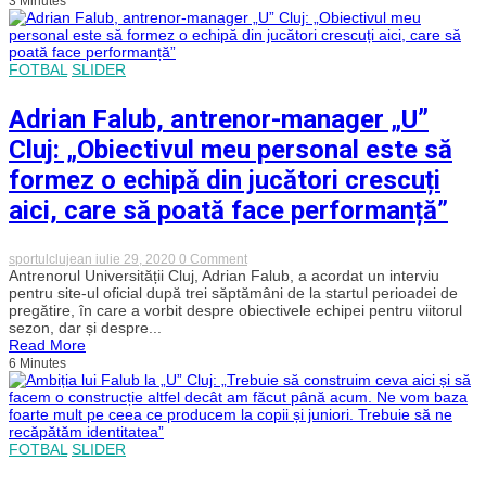
3 Minutes
arăta
„U”
Cluj
în
noul
FOTBAL
SLIDER
sezon
2020-
2021!
Adrian Falub, antrenor-manager „U”
Cluj: „Obiectivul meu personal este să
formez o echipă din jucători crescuți
aici, care să poată face performanță”
on
sportulclujean
iulie 29, 2020
0 Comment
Adrian
Antrenorul Universității Cluj, Adrian Falub, a acordat un interviu
Falub,
pentru site-ul oficial după trei săptămâni de la startul perioadei de
antrenor-
pregătire, în care a vorbit despre obiectivele echipei pentru viitorul
manager
sezon, dar și despre...
„U”
Read More
Cluj:
6 Minutes
„Obiectivul
meu
personal
este
să
formez
FOTBAL
SLIDER
o
echipă
din