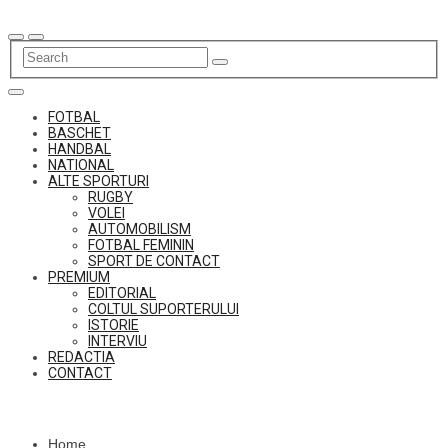
Skip
to
content
FOTBAL
BASCHET
HANDBAL
NATIONAL
ALTE SPORTURI
RUGBY
VOLEI
AUTOMOBILISM
FOTBAL FEMININ
SPORT DE CONTACT
PREMIUM
EDITORIAL
COLTUL SUPORTERULUI
ISTORIE
INTERVIU
REDACTIA
CONTACT
Home