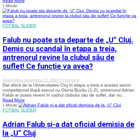
Read More
Daniel
1 Minute
Stanciu
la
‘U’
se
vede
FOTBAL
SLIDER
și
acum”
Falub nu poate sta departe de „U” Cluj.
Demis cu scandal în etapa a treia,
antrenorul revine la clubul său de
suflet! Ce funcție va avea?
on
Vasile Manu
decembrie 23, 2020
0 Comment
Falub
Dat afară de la Universitatea Cluj în etapa a treia a acestui sezon
nu
competițional după eșecul cu Gloria Buzău (1-2), antrenorul Adrian
poate
Falub ar putea reveni în cadrul clubului său de suflet, dar nu...
sta
Read More
departe
1 Minute
de
FOTBAL
SLIDER
„U”
Cluj.
Demis
Adrian Falub și-a dat oficial demisia de
cu
scandal
la „U” Cluj
în
etapa