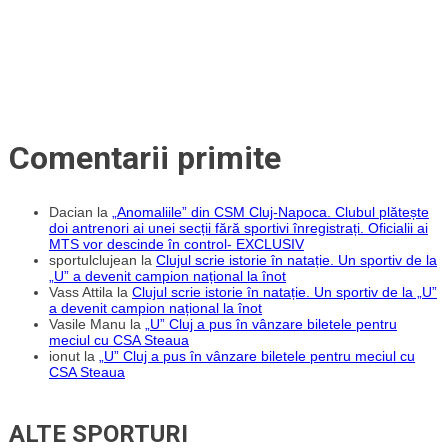
am
făcut
până
acum.
Ne
vom
baza
foarte
mult
pe
Comentarii primite
ceea
ce
producem
la
copii
Dacian
la
„Anomaliile” din CSM Cluj-Napoca. Clubul plătește
și
doi antrenori ai unei secții fără sportivi înregistrați. Oficialii ai
juniori.
MTS vor descinde în control- EXCLUSIV
Trebuie
sportulclujean
la
Clujul scrie istorie în natație. Un sportiv de la
să
„U” a devenit campion național la înot
ne
Vass Attila
la
Clujul scrie istorie în natație. Un sportiv de la „U”
recăpătăm
a devenit campion național la înot
identitatea”
Vasile Manu
la
„U” Cluj a pus în vânzare biletele pentru
meciul cu CSA Steaua
ionut
la
„U” Cluj a pus în vânzare biletele pentru meciul cu
CSA Steaua
ALTE SPORTURI