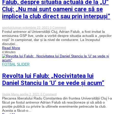
Falub, despre situația actuală de la „U”
Cluj: „Nu mai sunt oameni care să se
implice la club direct sau prin interpuși”
on
sportulclujean
octombrie 22, 2021
0 Comment
Falub,
Fostul antrenor al Universității Cluj, Adrian Falub, a fost invitat la
despre
emisiunea GSP live, unde a vorbit despre situația actuală a „șepcilor
situația
roșii” în campionat, dar și la nivel de conducere. La începutul
actuală
discuției...
de
Read More
la
4 Minutes
„U”
Cluj:
„Nu
mai
FOTBAL
SLIDER
sunt
oameni
care
Revolta lui Falub: „Nocivitatea lui
să
se
Daniel Stanciu la ‘U’ se vede și acum”
implice
la
club
on
Vasile Manu
aprilie 2, 2021
0 Comment
direct
Revolta
Plecarea liberalului Radu Constantea din fruntea Universității Cluj l-a
sau
lui
făcut pe fostul antrenor Adrian Falub să reacționeze și să aibă o
prin
Falub:
interpuși”
poziție publică cu privire la ultimele evenimente petrecute la club.
„Nocivitatea
Acesta a făcut-o...
lui