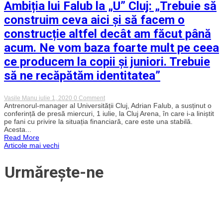
Ambiția lui Falub la „U” Cluj: „Trebuie să
jucători
crescuți
construim ceva aici și să facem o
aici,
care
construcție altfel decât am făcut până
să
poată
acum. Ne vom baza foarte mult pe ceea
face
performanță”
ce producem la copii și juniori. Trebuie
să ne recăpătăm identitatea”
on
Vasile Manu
iulie 1, 2020
0 Comment
Ambiția
Antrenorul-manager al Universității Cluj, Adrian Falub, a susținut o
lui
conferință de presă miercuri, 1 iulie, la Cluj Arena, în care i-a liniștit
Falub
pe fani cu privire la situația financiară, care este una stabilă.
la
Acesta...
„U”
Read More
Cluj:
Navigare
Articole mai vechi
„Trebuie
să
construim
în
Urmărește-ne
ceva
aici
și
articole
să
facem
o
construcție
altfel
decât