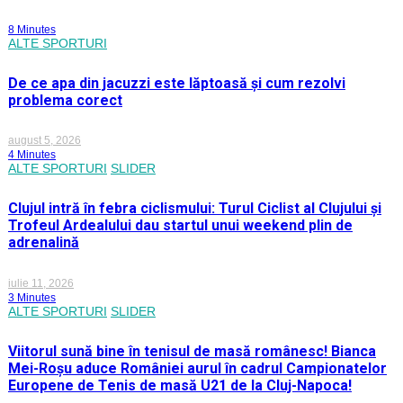
8 Minutes
ALTE SPORTURI
De ce apa din jacuzzi este lăptoasă și cum rezolvi
problema corect
august 5, 2026
4 Minutes
ALTE SPORTURI
SLIDER
Clujul intră în febra ciclismului: Turul Ciclist al Clujului și
Trofeul Ardealului dau startul unui weekend plin de
adrenalină
iulie 11, 2026
3 Minutes
ALTE SPORTURI
SLIDER
Viitorul sună bine în tenisul de masă românesc! Bianca
Mei-Roșu aduce României aurul în cadrul Campionatelor
Europene de Tenis de masă U21 de la Cluj-Napoca!