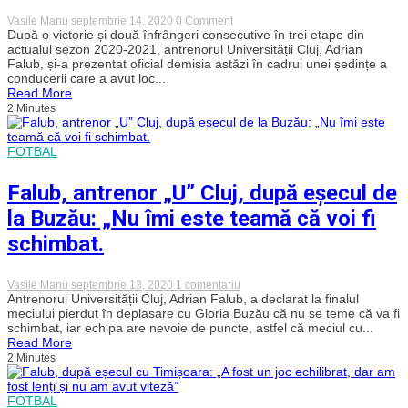
a
treia,
on
Vasile Manu
septembrie 14, 2020
0 Comment
antrenorul
Adrian
După o victorie și două înfrângeri consecutive în trei etape din
revine
Falub
actualul sezon 2020-2021, antrenorul Universității Cluj, Adrian
la
și-
Falub, și-a prezentat oficial demisia astăzi în cadrul unei ședințe a
clubul
a
conducerii care a avut loc...
său
dat
Read More
de
oficial
suflet!
2 Minutes
demisia
Ce
de
funcție
la
va
„U”
FOTBAL
avea?
Cluj
Falub, antrenor „U” Cluj, după eșecul de
la Buzău: „Nu îmi este teamă că voi fi
schimbat.
la
Vasile Manu
septembrie 13, 2020
1 comentariu
Falub,
Antrenorul Universității Cluj, Adrian Falub, a declarat la finalul
antrenor
meciului pierdut în deplasare cu Gloria Buzău că nu se teme că va fi
„U”
schimbat, iar echipa are nevoie de puncte, astfel că meciul cu...
Cluj,
Read More
după
2 Minutes
eșecul
de
la
Buzău:
FOTBAL