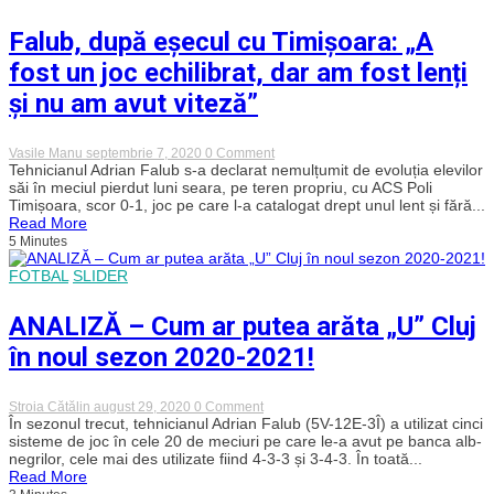
„Nu
îmi
Falub, după eșecul cu Timișoara: „A
este
teamă
fost un joc echilibrat, dar am fost lenți
că
voi
și nu am avut viteză”
fi
schimbat.
on
Vasile Manu
septembrie 7, 2020
0 Comment
Falub,
Tehnicianul Adrian Falub s-a declarat nemulțumit de evoluția elevilor
după
săi în meciul pierdut luni seara, pe teren propriu, cu ACS Poli
eșecul
Timișoara, scor 0-1, joc pe care l-a catalogat drept unul lent și fără...
cu
Read More
Timișoara:
5 Minutes
„A
fost
FOTBAL
SLIDER
un
joc
echilibrat,
ANALIZĂ – Cum ar putea arăta „U” Cluj
dar
am
în noul sezon 2020-2021!
fost
lenți
și
nu
on
Stroia Cătălin
august 29, 2020
0 Comment
am
ANALIZĂ
În sezonul trecut, tehnicianul Adrian Falub (5V-12E-3Î) a utilizat cinci
avut
–
sisteme de joc în cele 20 de meciuri pe care le-a avut pe banca alb-
viteză”
Cum
negrilor, cele mai des utilizate fiind 4-3-3 și 3-4-3. În toată...
ar
Read More
putea