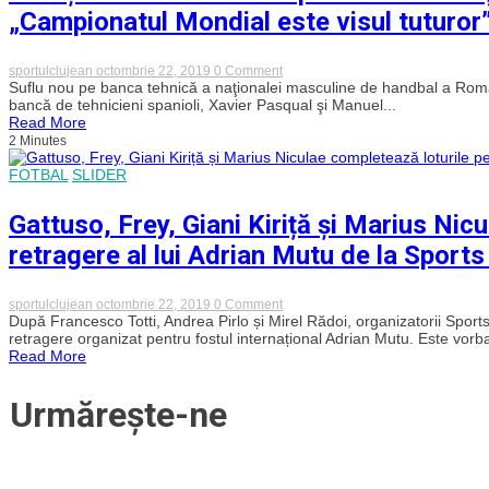
pentru
„Campionatul Mondial este visul tuturor”
Tarolis
și
Planinic
on
sportulclujean
octombrie 22, 2019
0 Comment
Rareş
Suflu nou pe banca tehnică a naţionalei masculine de handbal a Români
Fortuneanu
bancă de tehnicieni spanioli, Xavier Pasqual şi Manuel...
a
Read More
început
2 Minutes
munca
la
FOTBAL
SLIDER
naţionala
masculină
de
Gattuso, Frey, Giani Kiriță și Marius Nic
handbal
a
retragere al lui Adrian Mutu de la Sport
României.
„Campionatul
Mondial
este
on
sportulclujean
octombrie 22, 2019
0 Comment
visul
Gattuso,
După Francesco Totti, Andrea Pirlo și Mirel Rădoi, organizatorii Sports
tuturor”!
Frey,
retragere organizat pentru fostul internațional Adrian Mutu. Este vor
Giani
Read More
Kiriță
și
Marius
Urmărește-ne
Niculae
completează
loturile
pentru
meciul
de