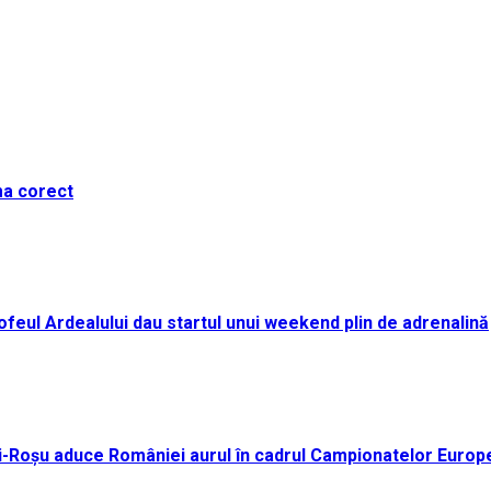
ma corect
i Trofeul Ardealului dau startul unui weekend plin de adrenalină
ei-Roșu aduce României aurul în cadrul Campionatelor Europ