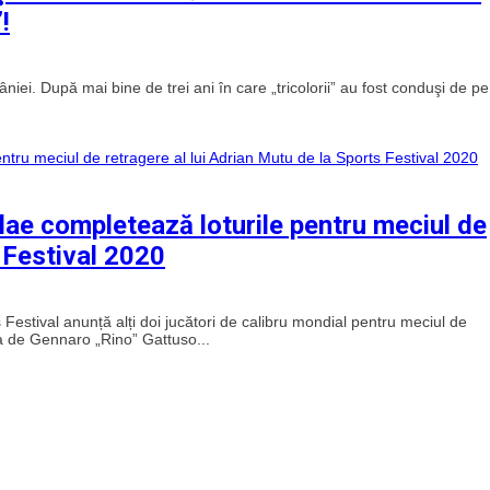
!
ei. După mai bine de trei ani în care „tricolorii” au fost conduşi de pe
ulae completează loturile pentru meciul de
s Festival 2020
 Festival anunță alți doi jucători de calibru mondial pentru meciul de
ba de Gennaro „Rino” Gattuso...