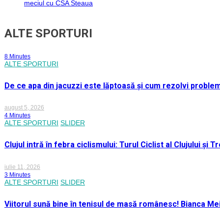
meciul cu CSA Steaua
ALTE SPORTURI
8 Minutes
ALTE SPORTURI
De ce apa din jacuzzi este lăptoasă și cum rezolvi proble
august 5, 2026
4 Minutes
ALTE SPORTURI
SLIDER
Clujul intră în febra ciclismului: Turul Ciclist al Clujului ș
iulie 11, 2026
3 Minutes
ALTE SPORTURI
SLIDER
Viitorul sună bine în tenisul de masă românesc! Bianca M