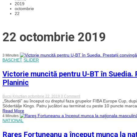
2019
octombrie
22
22 octombrie 2019
3 Minutes
BASCHET
SLIDER
Victorie muncită pentru U-BT în Suedia. P
Planinic
on
Bucsi Krisztian
octombrie 22, 2019
0 Comment
Victorie
„Studenții” au început cu dreptul faza grupelor FIBA Europe Cup, după
muncită
Södertälje Kings. Patru jucători au terminat cu peste 10 puncte marcat
pentru
Read More
U-
4 Minutes
BT
NATIONAL
în
Suedia.
Prestații
Rareş Fortuneanu a început munca la naţ
convingătoare