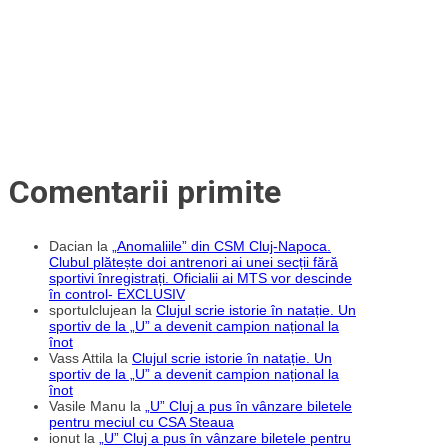
retragere
al
lui
Adrian
Mutu
de
la
Sports
Festival
2020
Comentarii primite
Dacian
la
„Anomaliile” din CSM Cluj-Napoca.
Clubul plătește doi antrenori ai unei secții fără
sportivi înregistrați. Oficialii ai MTS vor descinde
în control- EXCLUSIV
sportulclujean
la
Clujul scrie istorie în natație. Un
sportiv de la „U” a devenit campion național la
înot
Vass Attila
la
Clujul scrie istorie în natație. Un
sportiv de la „U” a devenit campion național la
înot
Vasile Manu
la
„U” Cluj a pus în vânzare biletele
pentru meciul cu CSA Steaua
ionut
la
„U” Cluj a pus în vânzare biletele pentru