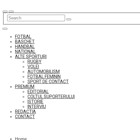
Skip
to
content
FOTBAL
BASCHET
HANDBAL
NATIONAL
ALTE SPORTURI
RUGBY
VOLEI
AUTOMOBILISM
FOTBAL FEMININ
SPORT DE CONTACT
PREMIUM
EDITORIAL
COLTUL SUPORTERULUI
ISTORIE
INTERVIU
REDACTIA
CONTACT
Home