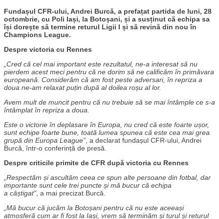
Fundașul CFR-ului, Andrei Burcă, a prefațat partida de luni, 28
octombrie, cu Poli Iași, la Botoșani, și a susținut că echipa sa
își dorește să termine returul Ligii I și să revină din nou în
Champions League.
Despre victoria cu Rennes
„Cred că cel mai important este rezultatul, ne-a interesat să nu
pierdem acest meci pentru că ne dorim să ne calificăm în primăvara
europeană. Considerăm că am fost peste adversari, în repriza a
doua ne-am relaxat puțin după al doilea roșu al lor.
Avem mult de muncit pentru că nu trebuie să se mai întâmple ce s-a
întâmplat în repriza a doua.
Este o victorie în deplasare în Europa, nu cred că este foarte ușor,
sunt echipe foarte bune, toată lumea spunea că este cea mai grea
grupă din Europa League”
, a declarat fundașul CFR-ului, Andrei
Burcă, într-o conferință de presă.
Despre criticile primite de CFR după victoria cu Rennes
„Respectăm și ascultăm ceea ce spun alte persoane din fotbal, dar
importante sunt cele trei puncte și mă bucur că echipa
a câștigat”
, a mai precizat Burcă.
„Mă bucur că jucăm la Botoșani pentru că nu este aceeași
atmosferă cum ar fi fost la Iași, vrem să terminăm și turul și returul