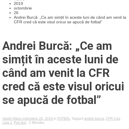
2019
octombrie
26
Andrei Burcă: „Ce am simțit în aceste luni de când am venit la
CFR cred că este visul oricui se apucă de fotbal”
Andrei Burcă: „Ce am
simțit în aceste luni de
când am venit la CFR
cred că este visul oricui
se apucă de fotbal”
Vasile Manu
octombrie 26, 2019
in
FOTBAL
Tagged
andrei burca
,
CFR Cluj
,
Liga 1
,
Poli Iasi
- 2 Minutes