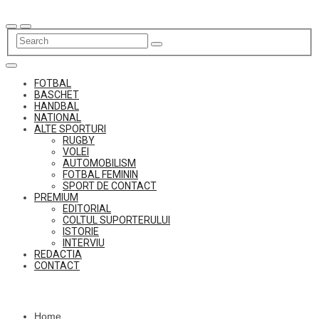
Skip
to
content
FOTBAL
BASCHET
HANDBAL
NATIONAL
ALTE SPORTURI
RUGBY
VOLEI
AUTOMOBILISM
FOTBAL FEMININ
SPORT DE CONTACT
PREMIUM
EDITORIAL
COLTUL SUPORTERULUI
ISTORIE
INTERVIU
REDACTIA
CONTACT
Home