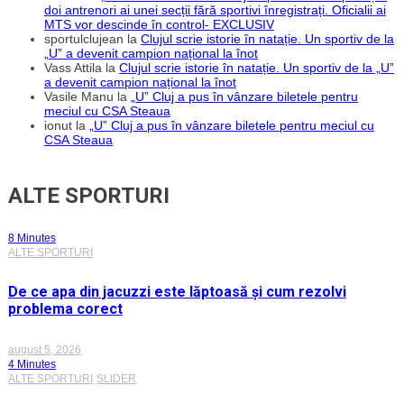
doi antrenori ai unei secții fără sportivi înregistrați. Oficialii ai
MTS vor descinde în control- EXCLUSIV
sportulclujean
la
Clujul scrie istorie în natație. Un sportiv de la
„U” a devenit campion național la înot
Vass Attila
la
Clujul scrie istorie în natație. Un sportiv de la „U”
a devenit campion național la înot
Vasile Manu
la
„U” Cluj a pus în vânzare biletele pentru
meciul cu CSA Steaua
ionut
la
„U” Cluj a pus în vânzare biletele pentru meciul cu
CSA Steaua
ALTE SPORTURI
8 Minutes
ALTE SPORTURI
De ce apa din jacuzzi este lăptoasă și cum rezolvi
problema corect
august 5, 2026
4 Minutes
ALTE SPORTURI
SLIDER