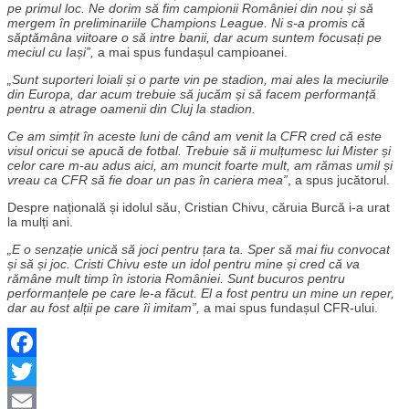
pe primul loc. Ne dorim să fim campionii României din nou și să
mergem în preliminariile Champions League. Ni s-a promis că
săptămâna viitoare o să intre banii, dar acum suntem focusați pe
meciul cu Iași”,
a mai spus fundașul campioanei.
„Sunt suporteri loiali și o parte vin pe stadion, mai ales la meciurile
din Europa, dar acum trebuie să jucăm și să facem performanță
pentru a atrage oamenii din Cluj la stadion.
Ce am simțit în aceste luni de când am venit la CFR cred că este
visul oricui se apucă de fotbal. Trebuie să ii mulțumesc lui Mister și
celor care m-au adus aici, am muncit foarte mult, am rămas umil și
vreau ca CFR să fie doar un pas în cariera mea”
, a spus jucătorul.
Despre națională și idolul său, Cristian Chivu, căruia Burcă i-a urat
la mulți ani.
„E o senzație unică să joci pentru țara ta. Sper să mai fiu convocat
și să și joc. Cristi Chivu este un idol pentru mine și cred că va
rămâne mult timp în istoria României. Sunt bucuros pentru
performanțele pe care le-a făcut. El a fost pentru un mine un reper,
dar au fost alții pe care îi imitam”,
a mai spus fundașul CFR-ului.
Facebook
Twitter