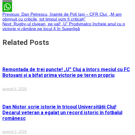
Email
Navigare
Previous:
Dan Petrescu, înainte de Poli Iași – CFR Cluj: „M-am
WhatsApp
obișnuit cu criticile, tot timpul vom fi criticați”
Next:
Rugby-ul clujean, pe val! „U” Prodvinalco încheie anul cu o
în
victorie și rămâne pe locul 4 în Superligă
articole
Related Posts
Remontada de trei puncte! „U” Cluj a întors meciul cu FC
Botoșani și a bifat prima victorie pe teren propriu
august 4, 2026
Dan Nistor scrie istorie în tricoul Universității Cluj!
Decarul veteran a egalat un record istoric în fotbalul
românesc
august 3, 2026