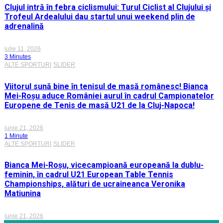
Clujul intră în febra ciclismului: Turul Ciclist al Clujului și
Trofeul Ardealului dau startul unui weekend plin de
adrenalină
iulie 11, 2026
3 Minutes
ALTE SPORTURI
SLIDER
Viitorul sună bine în tenisul de masă românesc! Bianca
Mei-Roșu aduce României aurul în cadrul Campionatelor
Europene de Tenis de masă U21 de la Cluj-Napoca!
iunie 21, 2026
1 Minute
ALTE SPORTURI
SLIDER
Bianca Mei-Roșu, vicecampioană europeană la dublu-
feminin, în cadrul U21 European Table Tennis
Championships, alături de ucraineanca Veronika
Matiunina
iunie 21, 2026