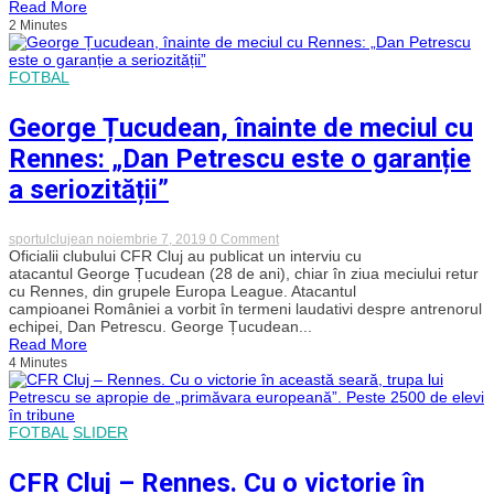
Read More
Luceafărul
2 Minutes
Cluj,
convocați
la
Naționala
FOTBAL
U15
pentru
amicalul
George Țucudean, înainte de meciul cu
cu
Cipru
Rennes: „Dan Petrescu este o garanție
a seriozității”
on
sportulclujean
noiembrie 7, 2019
0 Comment
George
Oficialii clubului CFR Cluj au publicat un interviu cu
Țucudean,
atacantul George Țucudean (28 de ani), chiar în ziua meciului retur
înainte
cu Rennes, din grupele Europa League. Atacantul
de
campioanei României a vorbit în termeni laudativi despre antrenorul
meciul
echipei, Dan Petrescu. George Țucudean...
cu
Read More
Rennes:
„Dan
4 Minutes
Petrescu
este
o
garanție
FOTBAL
SLIDER
a
seriozității”
CFR Cluj – Rennes. Cu o victorie în