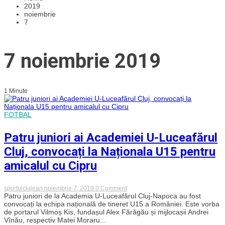
2019
noiembrie
7
7 noiembrie 2019
1 Minute
FOTBAL
Patru juniori ai Academiei U-Luceafărul
Cluj, convocați la Naționala U15 pentru
amicalul cu Cipru
on
sportulclujean
noiembrie 7, 2019
0 Comment
Patru
Patru juniori de la Academia U-Luceafărul Cluj-Napoca au fost
juniori
convocați la echipa națională de tineret U15 a României. Este vorba
ai
de portarul Vilmoș Kis, fundașul Alex Fărăgău și mijlocașii Andrei
Academiei
Vînău, respectiv Matei Moraru...
U-