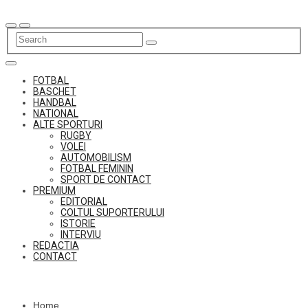
Skip
to
content
FOTBAL
BASCHET
HANDBAL
NATIONAL
ALTE SPORTURI
RUGBY
VOLEI
AUTOMOBILISM
FOTBAL FEMININ
SPORT DE CONTACT
PREMIUM
EDITORIAL
COLTUL SUPORTERULUI
ISTORIE
INTERVIU
REDACTIA
CONTACT
Home