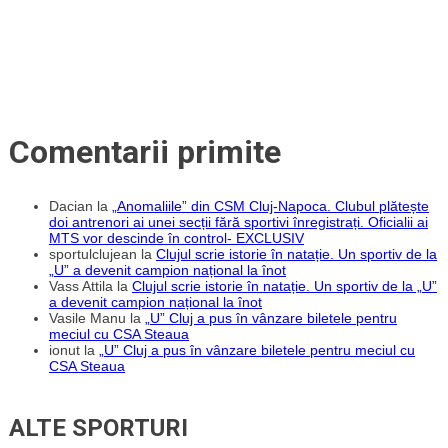
Cup
Comentarii primite
Dacian
la
„Anomaliile” din CSM Cluj-Napoca. Clubul plătește
doi antrenori ai unei secții fără sportivi înregistrați. Oficialii ai
MTS vor descinde în control- EXCLUSIV
sportulclujean
la
Clujul scrie istorie în natație. Un sportiv de la
„U” a devenit campion național la înot
Vass Attila
la
Clujul scrie istorie în natație. Un sportiv de la „U”
a devenit campion național la înot
Vasile Manu
la
„U” Cluj a pus în vânzare biletele pentru
meciul cu CSA Steaua
ionut
la
„U” Cluj a pus în vânzare biletele pentru meciul cu
CSA Steaua
ALTE SPORTURI