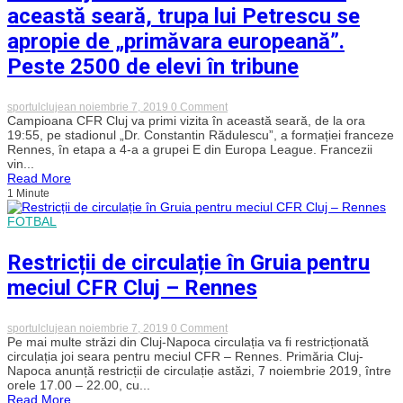
această seară, trupa lui Petrescu se
apropie de „primăvara europeană”.
Peste 2500 de elevi în tribune
on
sportulclujean
noiembrie 7, 2019
0 Comment
CFR
Campioana CFR Cluj va primi vizita în această seară, de la ora
Cluj
19:55, pe stadionul „Dr. Constantin Rădulescu”, a formației franceze
–
Rennes, în etapa a 4-a a grupei E din Europa League. Francezii
Rennes.
vin...
Cu
Read More
o
1 Minute
victorie
în
această
FOTBAL
seară,
trupa
Restricții de circulație în Gruia pentru
lui
Petrescu
meciul CFR Cluj – Rennes
se
apropie
de
„primăvara
on
sportulclujean
noiembrie 7, 2019
0 Comment
europeană”.
Restricții
Pe mai multe străzi din Cluj-Napoca circulația va fi restricționată
Peste
de
circulația joi seara pentru meciul CFR – Rennes. Primăria Cluj-
2500
circulație
Napoca anunță restricții de circulație astăzi, 7 noiembrie 2019, între
de
în
elevi
orele 17.00 – 22.00, cu...
Gruia
în
Read More
pentru