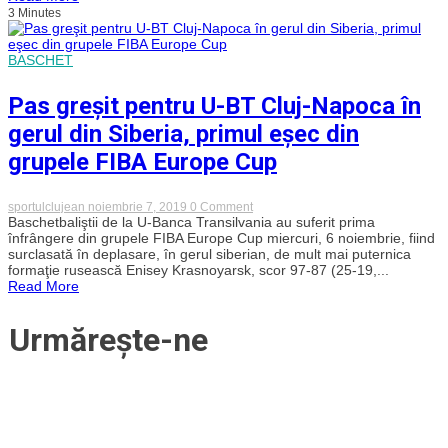
tribune
3 Minutes
meciul
CFR
Cluj
–
BASCHET
Rennes
Pas greşit pentru U-BT Cluj-Napoca în
gerul din Siberia, primul eşec din
grupele FIBA Europe Cup
on
sportulclujean
noiembrie 7, 2019
0 Comment
Pas
Baschetbaliştii de la U-Banca Transilvania au suferit prima
greşit
înfrângere din grupele FIBA Europe Cup miercuri, 6 noiembrie, fiind
pentru
surclasată în deplasare, în gerul siberian, de mult mai puternica
U-
formaţie rusească Enisey Krasnoyarsk, scor 97-87 (25-19,...
BT
Read More
Cluj-
Napoca
în
Urmărește-ne
gerul
din
Siberia,
primul
eşec
din
grupele
FIBA
Europe