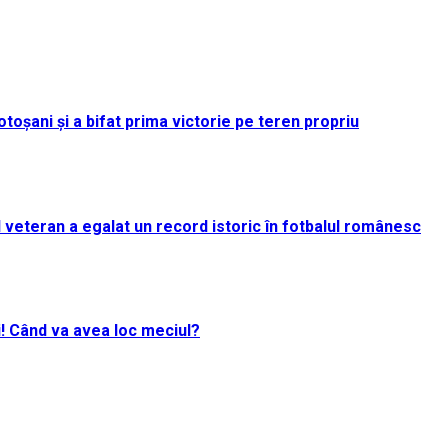
toșani și a bifat prima victorie pe teren propriu
rul veteran a egalat un record istoric în fotbalul românesc
i! Când va avea loc meciul?