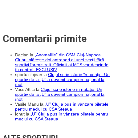
Comentarii primite
Dacian
la
„Anomaliile” din CSM Cluj-Napoca.
Clubul plătește doi antrenori ai unei secții fără
sportivi înregistrați. Oficialii ai MTS vor descinde
în control- EXCLUSIV
sportulclujean
la
Clujul scrie istorie în natație. Un
sportiv de la „U” a devenit campion național la
înot
Vass Attila
la
Clujul scrie istorie în natație. Un
sportiv de la „U” a devenit campion național la
înot
Vasile Manu
la
„U” Cluj a pus în vânzare biletele
pentru meciul cu CSA Steaua
ionut
la
„U” Cluj a pus în vânzare biletele pentru
meciul cu CSA Steaua