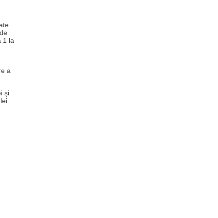
ate
 de
 1 la
re a
i şi
ei.