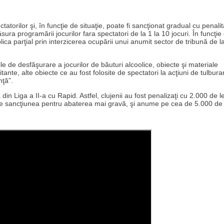
rilor şi, în funcţie de situaţie, poate fi sancţionat gradual cu penalit
sura programării jocurilor fara spectatori de la 1 la 10 jocuri. În funcţie
ca parţial prin interzicerea ocupării unui anumit sector de tribună de la
 de desfăşurare a jocurilor de băuturi alcoolice, obiecte şi materiale
ante, alte obiecte ce au fost folosite de spectatori la acţiuni de tulbura
nţă”.
din Liga a II-a cu Rapid. Astfel, clujenii au fost penalizaţi cu 2.000 de le
te sancţiunea pentru abaterea mai gravă, şi anume pe cea de 5.000 de l