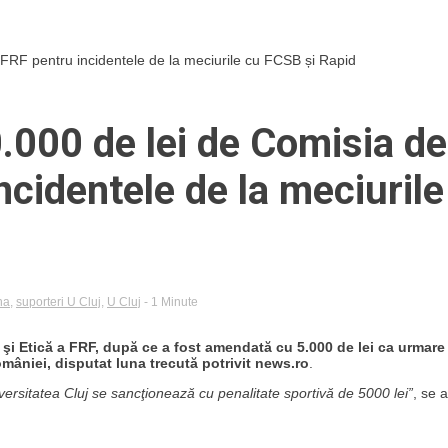
 FRF pentru incidentele de la meciurile cu FCSB și Rapid
.000 de lei de Comisia de
ncidentele de la meciurile
na
,
suporteri U Cluj
,
U Cluj
- 1 Minute
 şi Etică a FRF, după ce a fost amendată cu 5.000 de lei ca urmare
mâniei, disputat luna trecută potrivit news.ro
.
iversitatea Cluj se sancţionează cu penalitate sportivă de 5000 lei”
, se 