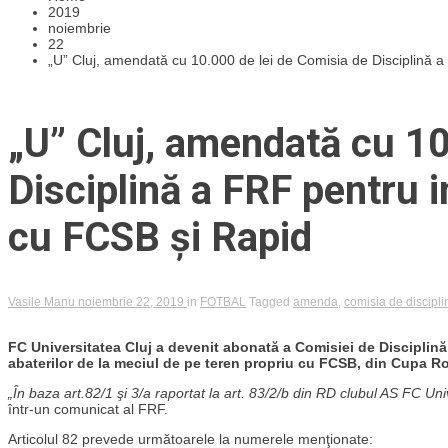
2019
noiembrie
22
„U” Cluj, amendată cu 10.000 de lei de Comisia de Disciplină a
„U” Cluj, amendată cu 10
Disciplină a FRF pentru i
cu FCSB și Rapid
Vasile Manu
noiembrie 22, 2019
in
FOTBAL
Tagged
amenda
,
comisia de discipli
FC Universitatea Cluj a devenit abonată a Comisiei de Disciplină
abaterilor de la meciul de pe teren propriu cu FCSB, din Cupa Ro
„În baza art.82/1 şi 3/a raportat la art. 83/2/b din RD clubul AS FC Un
într-un comunicat al FRF.
Articolul 82 prevede următoarele la numerele menţionate: