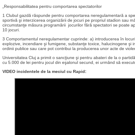
„Responsabilitatea pentru comportarea spectatorilor
1 Clubul gazdă răspunde pentru comportarea neregulamentară a spectato
sportivă şi interzicerea organizării de jocuri pe propriul stadion sau mă
circumstanţe măsura programării jocurilor fără spectatori se poate apli
10 jocuri.
3 Comportamentul neregulamentar cuprinde: a) introducerea în locurile
explozive, incendiare şi fumigene, substanţe toxice, halucinogene şi irit
ordinii publice sau care pot contribui la producerea unor acte de viole
Universitatea Cluj a primit o sancţiune şi pentru abateri de la o partidă 
cu 5.000 de lei pentru jocul din eşalonul secund, ei urmând să execu
VIDEO incidentele de la meciul cu Rapid: