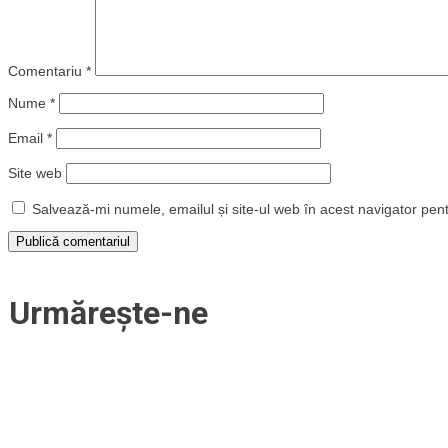
Comentariu
*
Nume
*
Email
*
Site web
Salvează-mi numele, emailul și site-ul web în acest navigator pen
Urmărește-ne