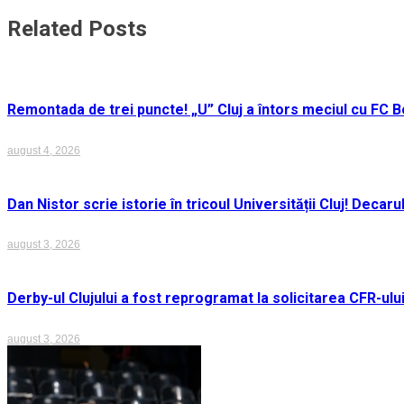
în
Related Posts
articole
Remontada de trei puncte! „U” Cluj a întors meciul cu FC Bo
august 4, 2026
Dan Nistor scrie istorie în tricoul Universității Cluj! Deca
august 3, 2026
Derby-ul Clujului a fost reprogramat la solicitarea CFR-ulu
august 3, 2026