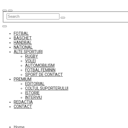
Skip
to
content
FOTBAL
BASCHET
HANDBAL
NATIONAL
ALTE SPORTURI
RUGBY
VOLEI
AUTOMOBILISM
FOTBAL FEMININ
SPORT DE CONTACT
PREMIUM
EDITORIAL
COLTUL SUPORTERULUI
ISTORIE
INTERVIU
REDACTIA
CONTACT
Home