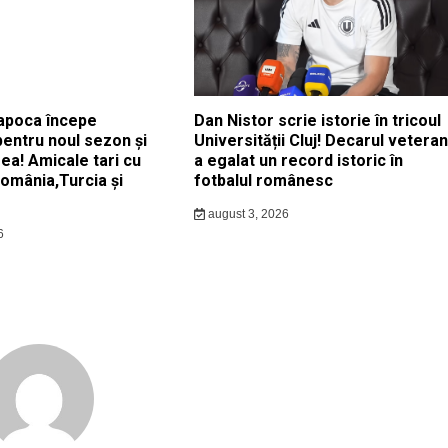
apoca începe
Dan Nistor scrie istorie în tricoul
pentru noul sezon și
Universității Cluj! Decarul veteran
ea! Amicale tari cu
a egalat un record istoric în
România,Turcia și
fotbalul românesc
august 3, 2026
6