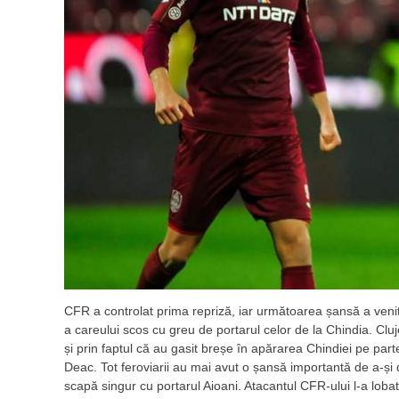
CFR a controlat prima repriză, iar următoarea șansă a venit
a careului scos cu greu de portarul celor de la Chindia. Cluje
și prin faptul că au gasit breșe în apărarea Chindiei pe par
Deac. Tot feroviarii au mai avut o șansă importantă de a-și
scapă singur cu portarul Aioani. Atacantul CFR-ului l-a lobat