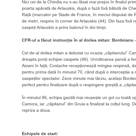
Nici cei de la Chindia nu s-au lăsat mai prejos în finalul pri
poarta apărată de Arlauskis, după o fază fixă bătută de Che
Rață (marcator pe Stade de France, în meciul disputat de Re
de metri, respins în corner de Arlauskis (44). Din faza fixă 
oaspeți Arlauskis a prins balonul în doi timpi.
CFR-ul a făcut instrucție în al doilea mitan: Bordeianu 
Cel de-al doilea mitan a debutat cu ocazia „căpitanului” Cam
dreapta porții echipei oaspete (46). Următoarea șansă a fer
Aioani în față, Costache recepționează mingea respinsă, dar 
pentru prima dată în minutul 70, când după o intercepție a re
oaspeților spectator. Zece minute mai târziu, același Bordei
perfect pentru finalizare după o respingere greșită a „căpit
În minutul 86, echipa gazdă mai reușește un gol cu toată opo
Camora, iar „căpitanul” din Gruia a finalizat la colțul lung.
repriza a doua.
Echipele de start: