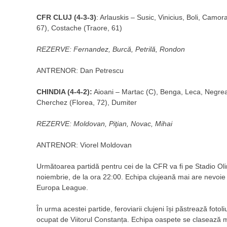
CFR CLUJ (4-3-3)
: Arlauskis – Susic, Vinicius, Boli, Camo
67), Costache (Traore, 61)
REZERVE: Fernandez, Burcă, Petrilă, Rondon
ANTRENOR: Dan Petrescu
CHINDIA (4-4-2):
Aioani – Martac (C), Benga, Leca, Negrea
Cherchez (Florea, 72), Dumiter
REZERVE: Moldovan, Piţian, Novac, Mihai
ANTRENOR: Viorel Moldovan
Următoarea partidă pentru cei de la CFR va fi pe Stadio Oli
noiembrie, de la ora 22:00. Echipa clujeană mai are nevoie 
Europa League.
În urma acestei partide, feroviarii clujeni își păstrează foto
ocupat de Viitorul Constanța. Echipa oaspete se clasează mom