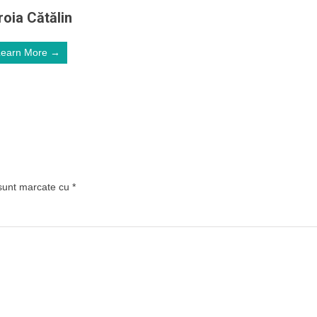
roia Cătălin
Learn More →
 sunt marcate cu
*