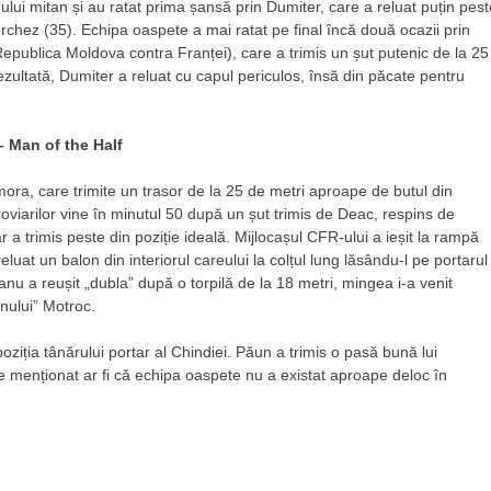
mului mitan și au ratat prima șansă prin Dumiter, care a reluat puțin pest
rchez (35). Echipa oaspete a mai ratat pe final încă două ocazii prin
publica Moldova contra Franței), care a trimis un șut putenic de la 25
rezultată, Dumiter a reluat cu capul periculos, însă din păcate pentru
– Man of the Half
ora, care trimite un trasor de la 25 de metri aproape de butul din
oviarilor vine în minutul 50 după un șut trimis de Deac, respins de
a trimis peste din poziție ideală. Mijlocașul CFR-ului a ieșit la rampă
luat un balon din interiorul careului la colțul lung lăsându-l pe portarul
anu a reușit „dubla” după o torpilă de la 18 metri, mingea i-a venit
anului” Motroc.
ziția tânărului portar al Chindiei. Păun a trimis o pasă bună lui
 De menționat ar fi că echipa oaspete nu a existat aproape deloc în