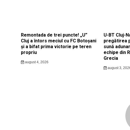
Remontada de trei puncte! „U”
U-BT Cluj-N
Cluj a întors meciul cu FC Botoșani
pregătirea 
și a bifat prima victorie pe teren
sună adunar
propriu
echipe din 
Grecia
august 4, 2026
august 3, 202