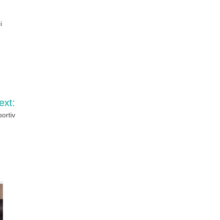
i
ext:
portiv