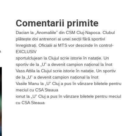
Comentarii primite
Dacian
la
„Anomaliile” din CSM Cluj-Napoca. Clubul
plătește doi antrenori ai unei secții fără sportivi
înregistrați. Oficialii ai MTS vor descinde în control-
a
EXCLUSIV
sportulclujean
la
Clujul scrie istorie în natație. Un
sportiv de la „U” a devenit campion național la înot
Vass Attila
la
Clujul scrie istorie în natație. Un sportiv
de la „U” a devenit campion național la înot
Vasile Manu
la
„U” Cluj a pus în vânzare biletele pentru
meciul cu CSA Steaua
ionut
la
„U” Cluj a pus în vânzare biletele pentru meciul
cu CSA Steaua