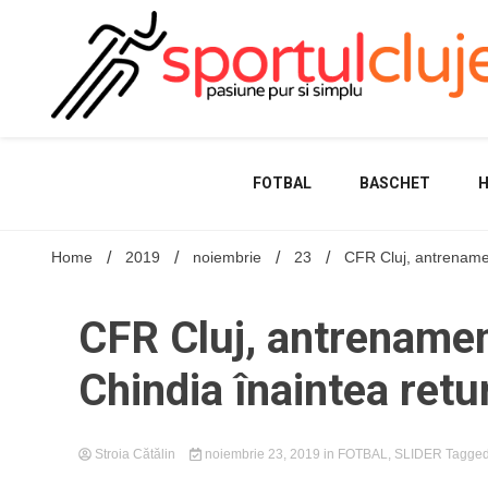
Skip
to
content
FOTBAL
BASCHET
Home
2019
noiembrie
23
CFR Cluj, antrenamen
CFR Cluj, antrenamen
Chindia înaintea retu
Stroia Cătălin
noiembrie 23, 2019
in
FOTBAL
,
SLIDER
Tagge