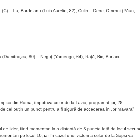
ra (C) – Itu, Bordeianu (Luis Aurelio, 82), Culio – Deac, Omrani (Păun,
 (Dumitrașcu, 80) – Neguţ (Yameogo, 64), Raţă, Bic, Burlacu –
mpico din Roma, împotriva celor de la Lazio, programat joi, 28
de cel puțin un punct pentru a fi sigură de accederea în „primăvara”
liul de lider, fiind momentan la o distanță de 5 puncte față de locul secun
entan pe locul 10, iar în cazul unei victorii a celor de la Sepsi va