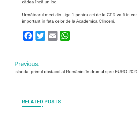
cădea încă un loc.
Următoarul meci din Liga 1 pentru cei de la CFR va fi în co
important în fața celor de la Academica Clinceni.
Facebook
Twitter
Email
WhatsApp
Navigare
Previous:
în
Islanda, primul obstacol al României în drumul spre EURO 202
articole
RELATED POSTS