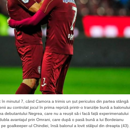
 în minutul 7, când Camora a trimis un șut periculos din partea stângă
nii au controlat jocul în prima repriză printr-o tranziție bună a balonulu
tea debutantului Negrea, care nu a reușit să-i facă față experimenatului
 dubla avantajul prin Omrani, care după o pasă bună a lui Bordeianu
 pe goalkeeper-ul Chindiei, însă balonul a lovit stâlpul din dreapta (43).