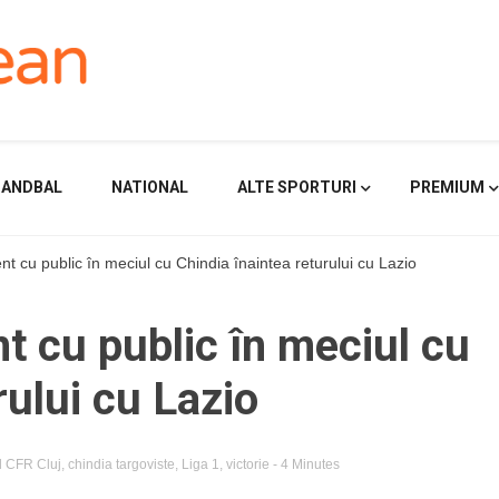
HANDBAL
NATIONAL
ALTE SPORTURI
PREMIUM
t cu public în meciul cu Chindia înaintea returului cu Lazio
t cu public în meciul cu
rului cu Lazio
d
CFR Cluj
,
chindia targoviste
,
Liga 1
,
victorie
- 4 Minutes